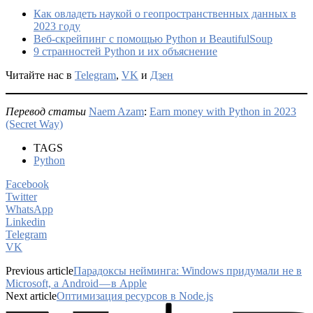
Как овладеть наукой о геопространственных данных в
2023 году
Веб-скрейпинг с помощью Python и BeautifulSoup
9 странностей Python и их объяснение
Читайте нас в
Telegram
,
VK
и
Дзен
Перевод статьи
Naem Azam
:
Earn money with Python in 2023
(Secret Way)
TAGS
Python
Facebook
Twitter
WhatsApp
Linkedin
Telegram
VK
Previous article
Парадоксы нейминга: Windows придумали не в
Microsoft, а Android — в Apple
Next article
Оптимизация ресурсов в Node.js