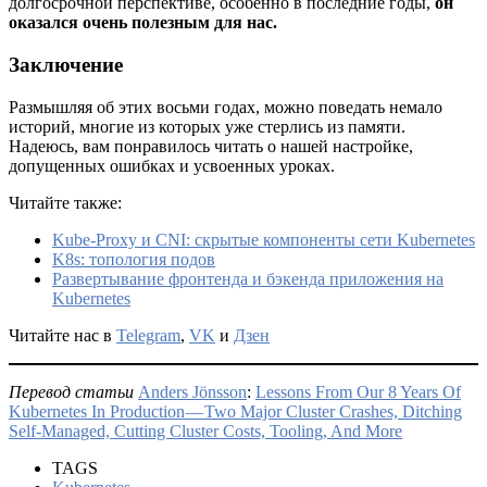
долгосрочной перспективе, особенно в последние годы,
он
оказался очень полезным для нас.
Заключение
Размышляя об этих восьми годах, можно поведать немало
историй, многие из которых уже стерлись из памяти.
Надеюсь, вам понравилось читать о нашей настройке,
допущенных ошибках и усвоенных уроках.
Читайте также:
Kube-Proxy и CNI: скрытые компоненты сети Kubernetes
K8s: топология подов
Развертывание фронтенда и бэкенда приложения на
Kubernetes
Читайте нас в
Telegram
,
VK
и
Дзен
Перевод статьи
Anders Jönsson
:
Lessons From Our 8 Years Of
Kubernetes In Production — Two Major Cluster Crashes, Ditching
Self-Managed, Cutting Cluster Costs, Tooling, And More
TAGS