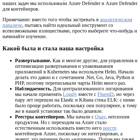
наших задач мы использовали Azure Defender и Azure Defender
для контейнеров.
Примечание: вместо того чтобы застревать в
аналитическом
параличе
, пытаясь найти идеальный инструмент со
всевозможными излишествами, просто выберите что-нибудь и
начинайте изучение.
Какой была и стала наша настройка
Развертывание.
Как и многие другие, для управления и
оптимизации развертывания и упаковывания
приложений в Kubernetes мы используем Helm. Начали
делать это давно и с сочетанием .Net, Go, Java, Python и
PHP, поэтому переписывали чарты Helm много раз.
Наблюдаемость.
Для централизованного логирования
мы начали применять
Loggly
вместе с
FluentD
, но через
пару лет перешли на Elastic и Kibana стека ELK: с ними
было проще работать, поскольку они популярнее, к тому
же в нашей установке так было дешевле.
Реестры контейнеров.
Мы начали с
Quay
, неплохим
продуктом. Но с переходом на Azure стало
естественным использовать вместо него
реестр
контейнеров Azure, поскольку он интегрирован, а
значит, это решение было «нативнее». Потом мы также