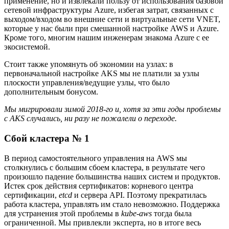
применение, но и извлекали пользу от использования базовой
сетевой инфраструктуры Azure, избегая затрат, связанных с
выходом/входом во внешние сети и виртуальные сети VNET,
которые у нас были при смешанной настройке AWS и Azure.
Кроме того, многим нашим инженерам знакома Azure с ее
экосистемой.
Стоит также упомянуть об экономии на узлах: в
первоначальной настройке AKS мы не платили за узлы
плоскости управления/ведущие узлы, что было
дополнительным бонусом.
Мы мигрировали зимой 2018-го и, хотя за эти годы проблемы
с AKS случались, ни разу не пожалели о переходе.
Сбой кластера № 1
В период самостоятельного управления на AWS мы
столкнулись с большим сбоем кластера, в результате чего
произошло падение большинства наших систем и продуктов.
Истек срок действия сертификатов: корневого центра
сертификации,
etcd
и сервера API. Поэтому прекратилась
работа кластера, управлять им стало невозможно. Поддержка
для устранения этой проблемы в
kube-aws
тогда была
ограниченной. Мы привлекли эксперта, но в итоге весь