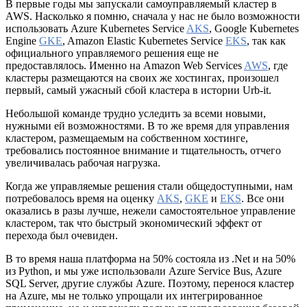
В первые годы мы запускали самоуправляемый кластер в
AWS. Насколько я помню, сначала у нас не было возможности
использовать Azure Kubernetes Service
AKS
, Google Kubernetes
Engine
GKE
, Amazon Elastic Kubernetes Service
EKS
, так как
официального управляемого решения еще не
предоставлялось. Именно на Amazon Web Services
AWS
, где
кластеры размещаются на своих же хостингах, произошел
первый, самый ужасный сбой кластера в истории Urb-it.
Небольшой команде трудно уследить за всеми новыми,
нужными ей возможностями. В то же время для управления
кластером, размещаемым на собственном хостинге,
требовались постоянное внимание и тщательность, отчего
увеличивалась рабочая нагрузка.
Когда же управляемые решения стали общедоступными, нам
потребовалось время на оценку
AKS
,
GKE
и
EKS
. Все они
оказались в разы лучше, нежели самостоятельное управление
кластером, так что быстрый экономический эффект от
перехода был очевиден.
В то время наша платформа на 50% состояла из .Net и на 50%
из Python, и мы уже использовали Azure Service Bus, Azure
SQL Server, другие службы Azure. Поэтому, перенося кластер
на Azure, мы не только упрощали их интегрированное