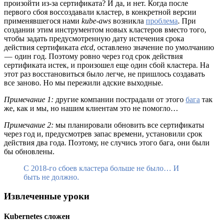
произойти из-за сертификата? И да, и нет. Когда после
первого сбоя воссоздавали кластер, в конкретной версии
применявшегося нами
kube-aws
возникла
проблема
. При
создании этим инструментом новых кластеров вместо того,
чтобы задать предусмотренную дату истечения срока
действия сертификата
etcd
, оставлено значение по умолчанию
— один год. Поэтому ровно через год срок действия
сертификата истек, и произошел еще один сбой кластера. На
этот раз восстановиться было легче, не пришлось создавать
все заново. Но мы пережили адские выходные.
Примечание 1:
другие компании пострадали от этого
бага
так
же, как и мы, но нашим клиентам это не помогло…
Примечание 2:
мы планировали обновить все сертификаты
через год и, предусмотрев запас времени, установили срок
действия два года. Поэтому, не случись этого бага, они были
бы обновлены.
С 2018-го сбоев кластера больше не было… И
быть не должно.
Извлеченные уроки
Kubernetes сложен