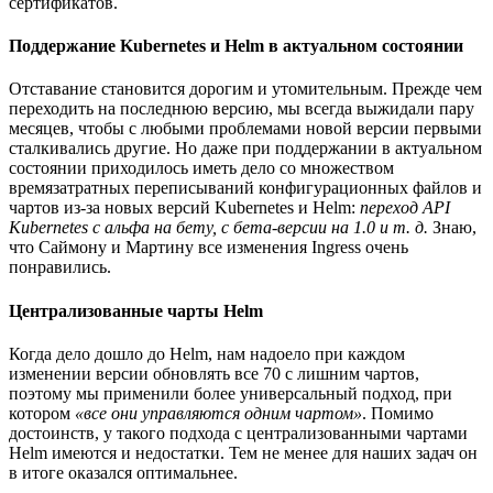
сертификатов.
Поддержание Kubernetes и Helm в актуальном состоянии
Отставание становится дорогим и утомительным. Прежде чем
переходить на последнюю версию, мы всегда выжидали пару
месяцев, чтобы с любыми проблемами новой версии первыми
сталкивались другие. Но даже при поддержании в актуальном
состоянии приходилось иметь дело со множеством
времязатратных переписываний конфигурационных файлов и
чартов из-за новых версий Kubernetes и Helm:
переход API
Kubernetes с альфа на бету, с бета-версии на 1.0 и т. д.
Знаю,
что Саймону и Мартину все изменения Ingress очень
понравились.
Централизованные чарты Helm
Когда дело дошло до Helm, нам надоело при каждом
изменении версии обновлять все 70 с лишним чартов,
поэтому мы применили более универсальный подход, при
котором
«все они управляются одним чартом»
. Помимо
достоинств, у такого подхода с централизованными чартами
Helm имеются и недостатки. Тем не менее для наших задач он
в итоге оказался оптимальнее.