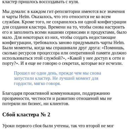
кластер пришлось воссоздавать с нуля.
Мы думали: в каждом гит-репозитории имеются все значения
и чарты Helm. Оказалось, что это относится не ко всем
службам. Кроме того, не сохранилось ни одной конфигурации
для создания кластера. Времени на то, чтобы снова настроить
его и заполнить всеми нашими сервисами и продуктами, было
мало. Для некоторых из них, чтобы создать недостающие
конфигурации, требовалось заново придумывать чарты Helm.
Были моменты, когда мы спрашивали друг друга: «Помнишь,
сколько ресурсов процессора или оперативной памяти должно
использоваться этой службой?», «Какой у нее доступ к сети и
порту?». И я еще не говорю о секретах, которые все исчезли.
Прошел не один день, прежде чем мы снова
запустили кластер.
Не лучший момент для
гордости, мягко говоря.
Благодаря проактивной коммуникации, поддержанию
прозрачности, честности и развитию отношений мы не
потеряли ни бизнес, ни клиентов.
Сбой кластера № 2
Уроки первого сбоя были учтены, так что второй не мог