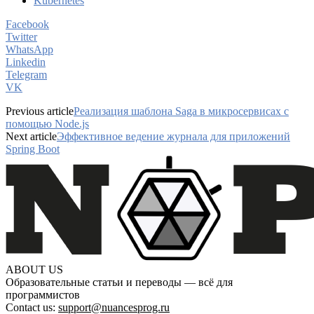
Kubernetes
Facebook
Twitter
WhatsApp
Linkedin
Telegram
VK
Previous article
Реализация шаблона Saga в микросервисах с
помощью Node.js
Next article
Эффективное ведение журнала для приложений
Spring Boot
ABOUT US
Образовательные статьи и переводы — всё для
программистов
Contact us:
support@nuancesprog.ru