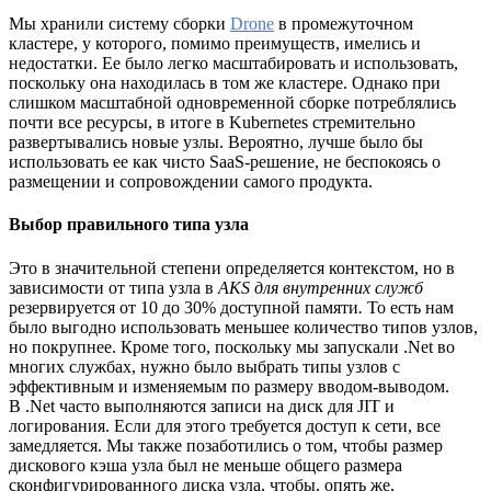
Мы хранили систему сборки
Drone
в промежуточном
кластере, у которого, помимо преимуществ, имелись и
недостатки. Ее было легко масштабировать и использовать,
поскольку она находилась в том же кластере. Однако при
слишком масштабной одновременной сборке потреблялись
почти все ресурсы, в итоге в Kubernetes стремительно
развертывались новые узлы. Вероятно, лучше было бы
использовать ее как чисто SaaS-решение, не беспокоясь о
размещении и сопровождении самого продукта.
Выбор правильного типа узла
Это в значительной степени определяется контекстом, но в
зависимости от типа узла в
AKS для внутренних служб
резервируется от 10 до 30% доступной памяти
.
То есть нам
было выгодно использовать меньшее количество типов узлов,
но покрупнее. Кроме того, поскольку мы запускали .Net во
многих службах, нужно было выбрать типы узлов с
эффективным и изменяемым по размеру вводом-выводом.
В .Net часто выполняются записи на диск для JIT и
логирования. Если для этого требуется доступ к сети, все
замедляется. Мы также позаботились о том, чтобы размер
дискового кэша узла был не меньше общего размера
сконфигурированного диска узла, чтобы, опять же,