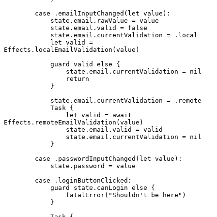
        case .emailInputChanged(let value):

            state.email.rawValue = value

            state.email.valid = false

            state.email.currentValidation = .local

            let valid = 
Effects.localEmailValidation(value)

            guard valid else {

                state.email.currentValidation = nil

                return

            }

            state.email.currentValidation = .remote

            Task {

                let valid = await 
Effects.remoteEmailValidation(value)

                state.email.valid = valid

                state.email.currentValidation = nil

            }

        case .passwordInputChanged(let value):

            state.password = value

        case .loginButtonClicked:

            guard state.canLogin else {

                fatalError("Shouldn't be here")

            }

            Task {
