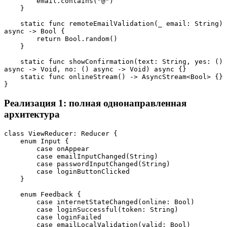
        email.contains("@")
    }
    static func remoteEmailValidation(_ email: String) 
async -> Bool {
        return Bool.random()
    }
    static func showConfirmation(text: String, yes: () 
async -> Void, no: () async -> Void) async {}
    static func onlineStream() -> AsyncStream<Bool> {}
}
Реализация 1: полная однонаправленная
архитектура
class ViewReducer: Reducer {

    enum Input {

        case onAppear

        case emailInputChanged(String)

        case passwordInputChanged(String)

        case loginButtonClicked

    }

    enum Feedback {

        case internetStateChanged(online: Bool)

        case loginSuccessful(token: String)

        case loginFailed

        case emailLocalValidation(valid: Bool)
