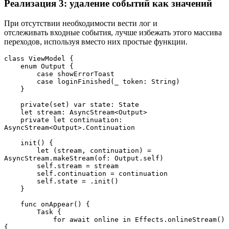
Реализация 3: удаление событий как значений
При отсутствии необходимости вести лог и
отслеживать входные события, лучше избежать этого массива
переходов, используя вместо них простые функции.
class ViewModel {

    enum Output {

        case showErrorToast

        case loginFinished(_ token: String)

    }

    private(set) var state: State

    let stream: AsyncStream<Output>

    private let continuation: 
AsyncStream<Output>.Continuation

    init() {

        let (stream, continuation) = 
AsyncStream.makeStream(of: Output.self)

        self.stream = stream

        self.continuation = continuation

        self.state = .init()

    }

    func onAppear() {

        Task {

            for await online in Effects.onlineStream() 
{
