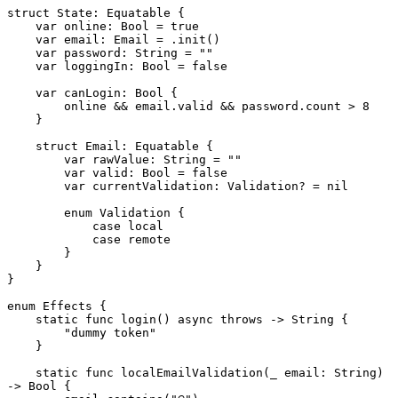
struct State: Equatable {
    var online: Bool = true
    var email: Email = .init()
    var password: String = ""
    var loggingIn: Bool = false
    var canLogin: Bool {
        online && email.valid && password.count > 8
    }
    struct Email: Equatable {
        var rawValue: String = ""
        var valid: Bool = false
        var currentValidation: Validation? = nil
        enum Validation {
            case local
            case remote
        }
    }
}
enum Effects {
    static func login() async throws -> String {
        "dummy token"
    }
    static func localEmailValidation(_ email: String) 
-> Bool {