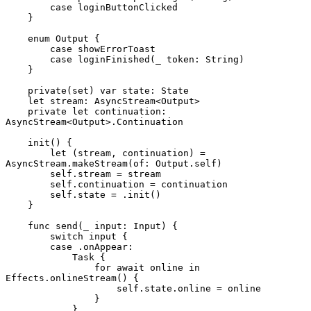
        case loginButtonClicked

    }

    enum Output {

        case showErrorToast

        case loginFinished(_ token: String)

    }

    private(set) var state: State

    let stream: AsyncStream<Output>

    private let continuation: 
AsyncStream<Output>.Continuation

    init() {

        let (stream, continuation) = 
AsyncStream.makeStream(of: Output.self)

        self.stream = stream

        self.continuation = continuation

        self.state = .init()

    }

    func send(_ input: Input) {

        switch input {

        case .onAppear:

            Task {

                for await online in 
Effects.onlineStream() {

                    self.state.online = online

                }

            }
