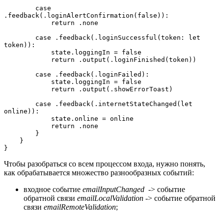
        case 
.feedback(.loginAlertConfirmation(false)):

            return .none

        case .feedback(.loginSuccessful(token: let 
token)):

            state.loggingIn = false

            return .output(.loginFinished(token))

        case .feedback(.loginFailed):

            state.loggingIn = false

            return .output(.showErrorToast)

        case .feedback(.internetStateChanged(let 
online)):

            state.online = online

            return .none

        }

    }

}
Чтобы разобраться со всем процессом входа, нужно понять,
как обрабатывается множество разнообразных событий:
входное событие
emailInputChanged
-> событие
обратной связи
emailLocalValidation
-> событие обратной
связи
emailRemoteValidation
;