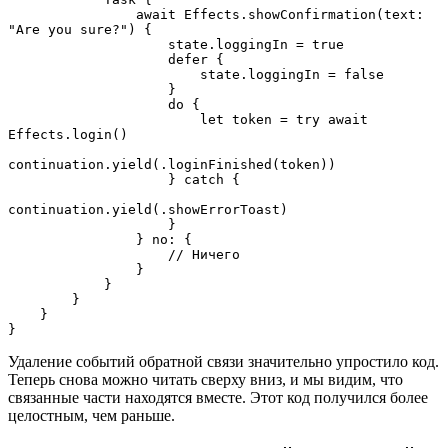
                await Effects.showConfirmation(text: 
"Are you sure?") {

                    state.loggingIn = true

                    defer {

                        state.loggingIn = false

                    }

                    do {

                        let token = try await 
Effects.login()

continuation.yield(.loginFinished(token))

                    } catch {

continuation.yield(.showErrorToast)

                    }

                } no: {

                    // Ничего

                }

            }

        }

    }

}
Удаление событий обратной связи значительно упростило код.
Теперь снова можно читать сверху вниз, и мы видим, что
связанные части находятся вместе. Этот код получился более
целостным, чем раньше.