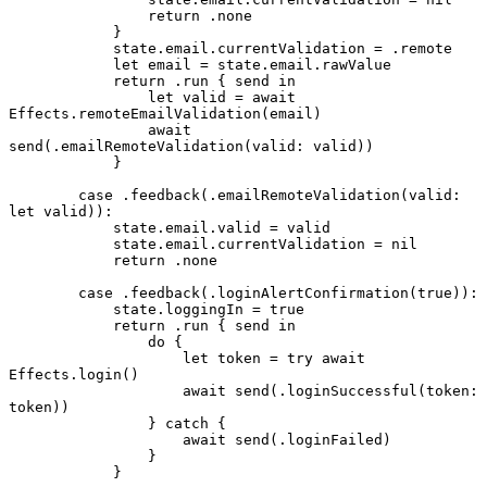
                return .none

            }

            state.email.currentValidation = .remote

            let email = state.email.rawValue

            return .run { send in

                let valid = await 
Effects.remoteEmailValidation(email)

                await 
send(.emailRemoteValidation(valid: valid))

            }

        case .feedback(.emailRemoteValidation(valid: 
let valid)):

            state.email.valid = valid

            state.email.currentValidation = nil

            return .none

        case .feedback(.loginAlertConfirmation(true)):

            state.loggingIn = true

            return .run { send in

                do {

                    let token = try await 
Effects.login()

                    await send(.loginSuccessful(token: 
token))

                } catch {

                    await send(.loginFailed)

                }

            }
