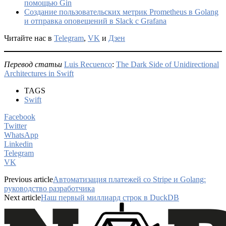
помощью Gin
Создание пользовательских метрик Prometheus в Golang
и отправка оповещений в Slack с Grafana
Читайте нас в
Telegram
,
VK
и
Дзен
Перевод статьи
Luis Recuenco
:
The Dark Side of Unidirectional
Architectures in Swift
TAGS
Swift
Facebook
Twitter
WhatsApp
Linkedin
Telegram
VK
Previous article
Автоматизация платежей со Stripe и Golang:
руководство разработчика
Next article
Наш первый миллиард строк в DuckDB