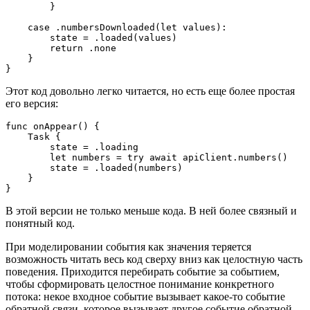
        }

    case .numbersDownloaded(let values):

        state = .loaded(values)

        return .none

    }

}
Этот код довольно легко читается, но есть еще более простая
его версия:
func onAppear() {

    Task {

        state = .loading

        let numbers = try await apiClient.numbers()

        state = .loaded(numbers)

    }

}
В этой версии не только меньше кода. В ней более связный и
понятный код.
При моделировании события как значения теряется
возможность читать весь код сверху вниз как целостную часть
поведения. Приходится перебирать событие за событием,
чтобы сформировать целостное понимание конкретного
потока: некое входное событие вызывает какое-то событие
обратной связи, которое вызывает другое событие обратной