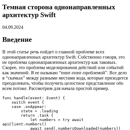
Темная сторона однонаправленных
архитектур Swift
04.09.2024
Введение
В этой статье речь пойдет о главной проблеме всех
однонаправленных архитектур Swift. Собственно говоря, это
не проблема однонаправленных архитектур как таковых.
Скорее, это проблема моделирования действий или событий
как значений. Я ее называю “пинг-понг-проблемой”. Все дело
в “скачках” между разными местами кода, которые приходится
преодолевать, чтобы получить целостное представление обо
всем потоке. Рассмотрим для начала простой пример.
func handle(event: Event) {

    switch event {

    case .onAppear:

        state = .loading

        return .task {

            let numbers = try await 
apiClient.numbers()

            await send(.numbersDownloaded(numbers))
