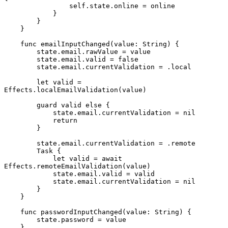
                self.state.online = online

            }

        }

    }

    func emailInputChanged(value: String) {

        state.email.rawValue = value

        state.email.valid = false

        state.email.currentValidation = .local

        let valid = 
Effects.localEmailValidation(value)

        guard valid else {

            state.email.currentValidation = nil

            return

        }

        state.email.currentValidation = .remote

        Task {

            let valid = await 
Effects.remoteEmailValidation(value)

            state.email.valid = valid

            state.email.currentValidation = nil

        }

    }

    func passwordInputChanged(value: String) {

        state.password = value

    }
