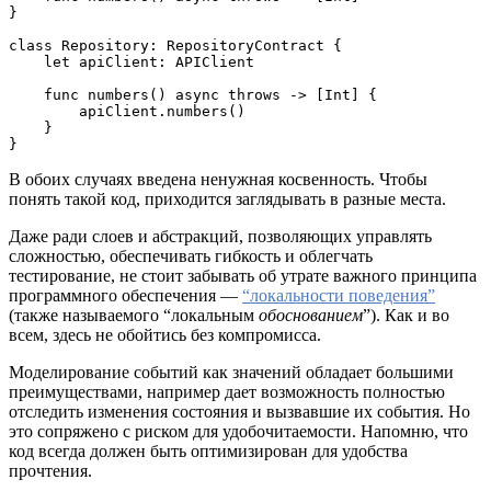
}

class Repository: RepositoryContract {

    let apiClient: APIClient

    func numbers() async throws -> [Int] {

        apiClient.numbers()

    }

}
В обоих случаях введена ненужная косвенность. Чтобы
понять такой код, приходится заглядывать в разные места.
Даже ради слоев и абстракций, позволяющих управлять
сложностью, обеспечивать гибкость и облегчать
тестирование, не стоит забывать об утрате важного принципа
программного обеспечения —
“локальности поведения”
(также называемого “локальным
обоснованием
”). Как и во
всем, здесь не обойтись без компромисса.
Моделирование событий как значений обладает большими
преимуществами, например дает возможность полностью
отследить изменения состояния и вызвавшие их события. Но
это сопряжено с риском для удобочитаемости. Напомню, что
код всегда должен быть оптимизирован для удобства
прочтения.