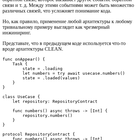
связи и т. д. Между этими событиями может быть множество
различных связей, что усложняет понимание кода.
Но, как правило, применение любой архитектуры к любому
тривиальному примеру выглядит как чрезмерный
инжиниринг.
Представьте, что в предыдущем коде используется что-то
вроде архитектуры CLEAN.
func onAppear() {

    Task {

        state = .loading

        let numbers = try await usecase.numbers()

        state = .loaded(values)

    }

}

class UseCase {

    let repository: RepositoryContract

    func numbers() async throws -> [Int] {

        repository.numbers()

    }

}

protocol RepositoryContract {

    func numbers() async throws -> [Int]
