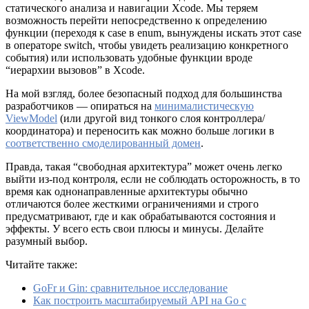
статического анализа и навигации Xcode. Мы теряем
возможность перейти непосредственно к определению
функции (переходя к case в enum, вынуждены искать этот case
в операторе switch, чтобы увидеть реализацию конкретного
события) или использовать удобные функции вроде
“иерархии вызовов” в Xcode.
На мой взгляд, более безопасный подход для большинства
разработчиков — опираться на
минималистическую
ViewModel
(или другой вид тонкого слоя контроллера/
координатора) и переносить как можно больше логики в
соответственно смоделированный домен
.
Правда, такая “свободная архитектура” может очень легко
выйти из-под контроля, если не соблюдать осторожность, в то
время как однонаправленные архитектуры обычно
отличаются более жесткими ограничениями и строго
предусматривают, где и как обрабатываются состояния и
эффекты. У всего есть свои плюсы и минусы. Делайте
разумный выбор.
Читайте также:
GoFr и Gin: сравнительное исследование
Как построить масштабируемый API на Go с