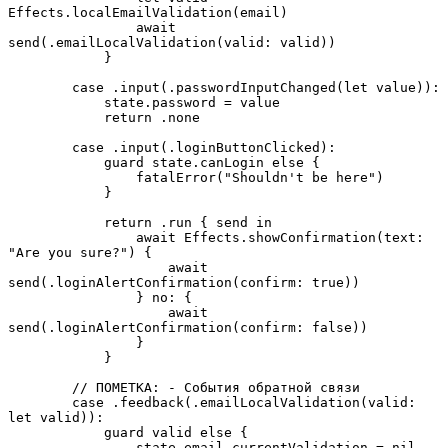
Effects.localEmailValidation(email)

                await 
send(.emailLocalValidation(valid: valid))

            }

        case .input(.passwordInputChanged(let value)):

            state.password = value

            return .none

        case .input(.loginButtonClicked):

            guard state.canLogin else {

                fatalError("Shouldn't be here")

            }

            return .run { send in

                await Effects.showConfirmation(text: 
"Are you sure?") {

                    await 
send(.loginAlertConfirmation(confirm: true))

                } no: {

                    await 
send(.loginAlertConfirmation(confirm: false))

                }

            }

        // ПОМЕТКА: - События обратной связи

        case .feedback(.emailLocalValidation(valid: 
let valid)):

            guard valid else {

                state.email.currentValidation = nil
