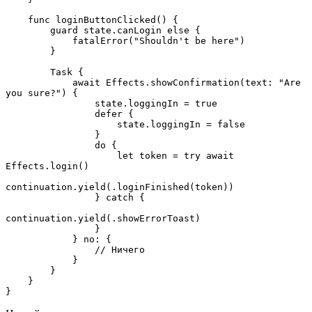
    func loginButtonClicked() {

        guard state.canLogin else {

            fatalError("Shouldn't be here")

        }

        Task {

            await Effects.showConfirmation(text: "Are 
you sure?") {

                state.loggingIn = true

                defer {

                    state.loggingIn = false

                }

                do {

                    let token = try await 
Effects.login()

continuation.yield(.loginFinished(token))

                } catch {

continuation.yield(.showErrorToast)

                }

            } no: {

                // Ничего

            }

        }

    }

}