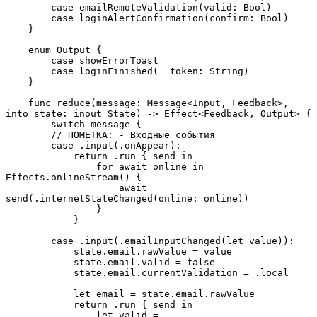
        case emailRemoteValidation(valid: Bool)

        case loginAlertConfirmation(confirm: Bool)

    }

    enum Output {

        case showErrorToast

        case loginFinished(_ token: String)

    }

    func reduce(message: Message<Input, Feedback>, 
into state: inout State) -> Effect<Feedback, Output> {

        switch message {

        // ПОМЕТКА: - Входные события

        case .input(.onAppear):

            return .run { send in

                for await online in 
Effects.onlineStream() {

                    await 
send(.internetStateChanged(online: online))  

                }

            }

        case .input(.emailInputChanged(let value)):

            state.email.rawValue = value

            state.email.valid = false

            state.email.currentValidation = .local

            let email = state.email.rawValue

            return .run { send in

                let valid = 