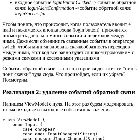
входное событие
loginButtonClicked
-> событие обратной
связи
loginAlertConfirmation
->событие обратной связи
loginSuccessful
.
Чтобы понять, что происходит, когда пользователь вводит e-
mail и нажимается кнопка входа (login button), приходится
посмотреть довольно много событий и переходов между
ними. Даже если объединить связанные события в операторе
switch, чтобы минимизировать скачкообразность переходов
между ними, этот код все равно будет слишком громоздким с
резкими скачками и косвенными указаниями.
События обратной связи — вот что производит все эти “пинг-
понг-скачки” туда-сюда. Что произойдет, если их убрать?
Посмотрим.
Реализация 2: удаление событий обратной связи
Напишем ViewModel с нуля. На этот раз будем моделировать
только входные и выходные события как значения.
class ViewModel {

    enum Input {

        case onAppear

        case emailInputChanged(String)

        case passwordInputChanged(String)
