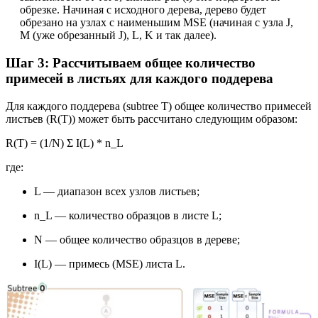
обрезке. Начиная с исходного дерева, дерево будет
обрезано на узлах с наименьшим MSE (начиная с узла J,
M (уже обрезанный J), L, K и так далее).
Шаг 3: Рассчитываем общее количество
примесей в листьях для каждого поддерева
Для каждого поддерева (subtree T) общее количество примесей
листьев (R(T)) может быть рассчитано следующим образом:
R(T) = (1/N) Σ I(L) * n_L
где:
L — диапазон всех узлов листьев;
n_L — количество образцов в листе L;
N — общее количество образцов в дереве;
I(L) — примесь (MSE) листа L.