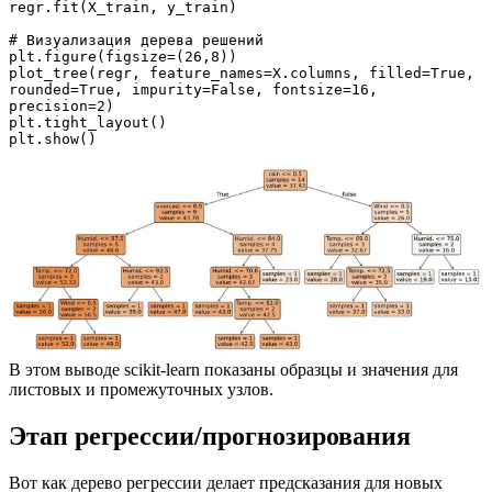
regr.fit(X_train, y_train)
# Визуализация дерева решений
plt.figure(figsize=(26,8))
plot_tree(regr, feature_names=X.columns, filled=True, 
rounded=True, impurity=False, fontsize=16, 
precision=2)
plt.tight_layout()
plt.show()
В этом выводе scikit-learn показаны образцы и значения для
листовых и промежуточных узлов.
Этап регрессии/прогнозирования
Вот как дерево регрессии делает предсказания для новых