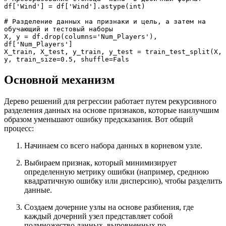
df['Wind'] = df['Wind'].astype(int)
# Разделение данных на признаки и цель, а затем на 
обучающий и тестовый наборы
X, y = df.drop(columns='Num_Players'), 
df['Num_Players']
X_train, X_test, y_train, y_test = train_test_split(X, 
y, train_size=0.5, shuffle=Fals
Основной механизм
Дерево решений для регрессии работает путем рекурсивного
разделения данных на основе признаков, которые наилучшим
образом уменьшают ошибку предсказания. Вот общий
процесс:
Начинаем со всего набора данных в корневом узле.
Выбираем признак, который минимизирует
определенную метрику ошибки (например, среднюю
квадратичную ошибку или дисперсию), чтобы разделить
данные.
Создаем дочерние узлы на основе разбиения, где
каждый дочерний узел представляет собой
подмножество данных, выровненных по