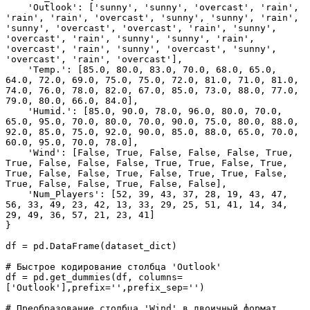
    'Outlook': ['sunny', 'sunny', 'overcast', 'rain', 
'rain', 'rain', 'overcast', 'sunny', 'sunny', 'rain', 
'sunny', 'overcast', 'overcast', 'rain', 'sunny', 
'overcast', 'rain', 'sunny', 'sunny', 'rain', 
'overcast', 'rain', 'sunny', 'overcast', 'sunny', 
'overcast', 'rain', 'overcast'],
    'Temp.': [85.0, 80.0, 83.0, 70.0, 68.0, 65.0, 
64.0, 72.0, 69.0, 75.0, 75.0, 72.0, 81.0, 71.0, 81.0, 
74.0, 76.0, 78.0, 82.0, 67.0, 85.0, 73.0, 88.0, 77.0, 
79.0, 80.0, 66.0, 84.0],
    'Humid.': [85.0, 90.0, 78.0, 96.0, 80.0, 70.0, 
65.0, 95.0, 70.0, 80.0, 70.0, 90.0, 75.0, 80.0, 88.0, 
92.0, 85.0, 75.0, 92.0, 90.0, 85.0, 88.0, 65.0, 70.0, 
60.0, 95.0, 70.0, 78.0],
    'Wind': [False, True, False, False, False, True, 
True, False, False, False, True, True, False, True, 
True, False, False, True, False, True, True, False, 
True, False, False, True, False, False],
    'Num_Players': [52, 39, 43, 37, 28, 19, 43, 47, 
56, 33, 49, 23, 42, 13, 33, 29, 25, 51, 41, 14, 34, 
29, 49, 36, 57, 21, 23, 41]
}
df = pd.DataFrame(dataset_dict)
# Быстрое кодирование столбца 'Outlook' 
df = pd.get_dummies(df, columns=
['Outlook'],prefix='',prefix_sep='')
# Преобразование столбца 'Wind' в двоичный формат