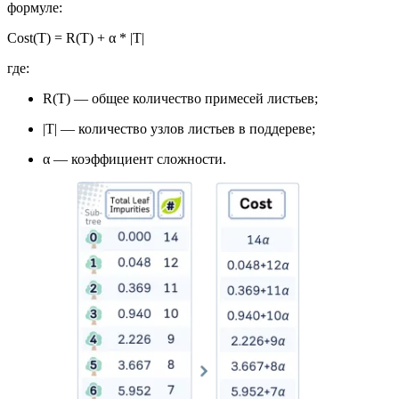
формуле:
Cost(T) = R(T) + α * |T|
где:
R(T) — общее количество примесей листьев;
|T| — количество узлов листьев в поддереве;
α — коэффициент сложности.