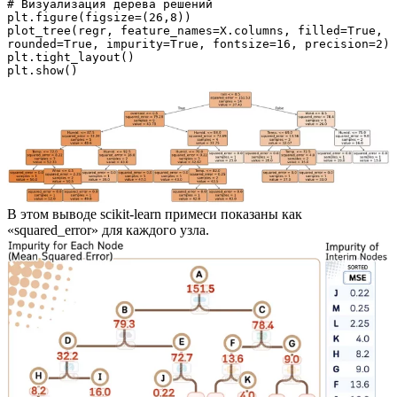
# Визуализация дерева решений
plt.figure(figsize=(26,8))
plot_tree(regr, feature_names=X.columns, filled=True, 
rounded=True, impurity=True, fontsize=16, precision=2)
plt.tight_layout()
plt.show()
В этом выводе scikit-learn примеси показаны как
«squared_error» для каждого узла.