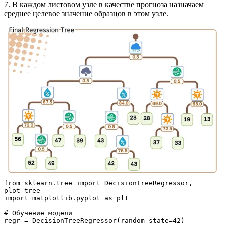
7. В каждом листовом узле в качестве прогноза назначаем
среднее целевое значение образцов в этом узле.
from sklearn.tree import DecisionTreeRegressor, 
plot_tree
import matplotlib.pyplot as plt
# Обучение модели
regr = DecisionTreeRegressor(random_state=42)