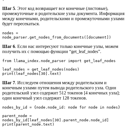
Шаг 5
. Этот код возвращает все конечные (листовые),
промежуточные и родительские узлы документа. Информация
между конечными, родительскими и промежуточными узлами
будет пересекаться.
nodes = 
node_parser.get_nodes_from_documents([document])
Шаг 6
. Если нас интересуют только конечные узлы, можем
получить их с помощью функции “get_leaf_nodes”.
from llama_index.node_parser import get_leaf_nodes
leaf_nodes = get_leaf_nodes(nodes)
print(leaf_nodes[30].text)
Шаг 7
. Исследуем отношения между родительским и
конечным узлами путем вывода родительского узла. Один
родительский узел содержит 512 токенов [4 конечных узла];
один конечный узел содержит 128 токенов.
nodes_by_id = {node.node_id: node for node in nodes}
parent_node = 
nodes_by_id[leaf_nodes[30].parent_node.node_id]
print(parent_node.text)