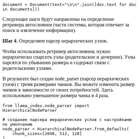
document = Document(text="\n\n".join([doc.text for doc 
in documents]))
Следующие шаги будут направлены на определение
ретривера автослияния (части системы, которая отвечает за
поиск и извлечение информации).
Шаг 4
. Определяем парсер иерархических узлов.
Чтобы использовать ретривер автослияния, нужно
иерархически спарсить узлы (родительские и дочерние). Узлы
парсятся по убыванию размера и содержат связи с
родительскими узлами.
В результате был создан node_parser (парсер иерархических
узлов) с тремя размерами чанков. Вы можете изменить размер
чанков в зависимости от своих потребностей. Здесь
использовано уменьшение размера чанка в 4 раза.
from llama_index.node_parser import 
HierarchicalNodeParser
# создание парсера иерархических услов с настройками 
по умолчанию
node_parser = HierarchicalNodeParser.from_defaults(
    chunk_sizes=[2048, 512, 128]
)