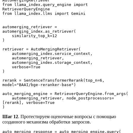
AutoMergingRetriever
from llama_index.query_engine import 
RetrieverQueryEngine
from llama_index.llms import Gemini
automerging_retriever = 
automerging_index.as_retriever(
    similarity_top_k=12
)
retriever = AutoMergingRetriever(
    automerging_index.service_context,
    automerging_retriever,
    automerging_index.storage_context,
    verbose=True
)
rerank = SentenceTransformerRerank(top_n=6, 
model="BAAI/bge-reranker-base")
auto_merging_engine = RetrieverQueryEngine.from_args(
    automerging_retriever, node_postprocessors=
[rerank], verbose=True
)
Шаг 12
. Протестируем оценочные вопросы с помощью
созданного механизма обработки запросов.
auto_merging_response = auto_merging_engine.query(