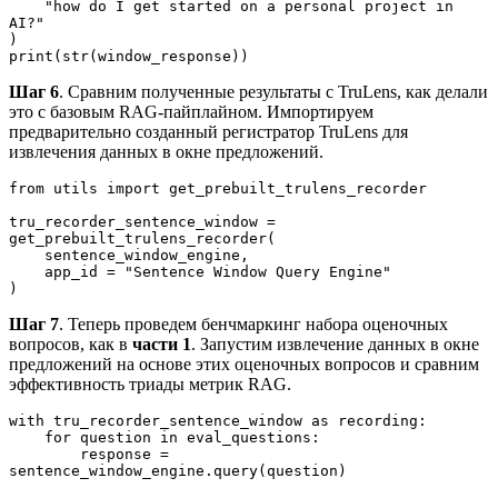
    "how do I get started on a personal project in 
AI?"
)
print(str(window_response))
Шаг 6
. Сравним полученные результаты с TruLens, как делали
это с базовым RAG-пайплайном. Импортируем
предварительно созданный регистратор TruLens для
извлечения данных в окне предложений.
from utils import get_prebuilt_trulens_recorder
tru_recorder_sentence_window = 
get_prebuilt_trulens_recorder(
    sentence_window_engine,
    app_id = "Sentence Window Query Engine"
)
Шаг 7
. Теперь проведем бенчмаркинг набора оценочных
вопросов, как в
части 1
. Запустим извлечение данных в окне
предложений на основе этих оценочных вопросов и сравним
эффективность триады метрик RAG.
with tru_recorder_sentence_window as recording:
    for question in eval_questions:
        response = 
sentence_window_engine.query(question)