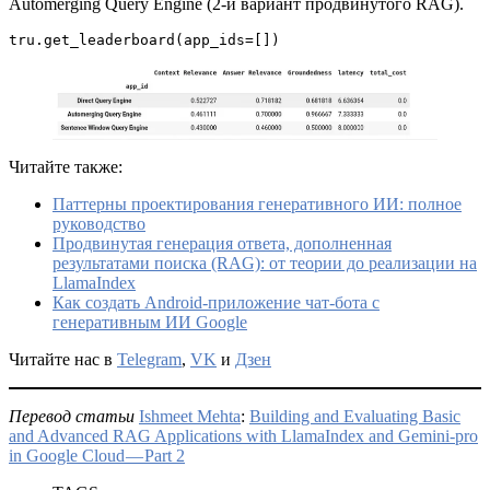
Automerging Query Engine (2-й вариант продвинутого RAG).
tru.get_leaderboard(app_ids=[])
Читайте также:
Паттерны проектирования генеративного ИИ: полное
руководство
Продвинутая генерация ответа, дополненная
результатами поиска (RAG): от теории до реализации на
LlamaIndex
Как создать Android-приложение чат-бота с
генеративным ИИ Google
Читайте нас в
Telegram
,
VK
и
Дзен
Перевод статьи
Ishmeet Mehta
:
Building and Evaluating Basic
and Advanced RAG Applications with LlamaIndex and Gemini-pro
in Google Cloud — Part 2