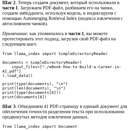
Шаг 2
. Теперь создаем документ, который использовали в
части 1
. Загружаем PDF-файл, разбиваем его на чанки,
создаем эмбеддинги, используя модель, и индексируем с
помощью Automerging Retrieval Index (индекса извлечения с
автослиянием чанков).
Примечание:
как упоминалось в
части 1
, вы можете
протестировать этот подход, загрузив свой PDF-файл на
следующем шаге.
from llama_index import SimpleDirectoryReader
documents = SimpleDirectoryReader(
    input_files=["./eBook-How-to-Build-a-Career-in-
AI.pdf"]
).load_data()
print(type(documents), "\n")
print(len(documents), "\n")
print(type(documents[0]))
print(documents[0])
Шаг 3
. Объединяем 41 PDF-страницу в единый документ для
обеспечения точности разделения текста при использовании
продвинутых методов извлечения данных.
from llama_index import Document