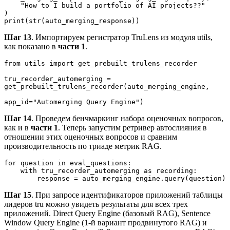
    "How to I build a portfolio of AI projects??"
)
print(str(auto_merging_response))
Шаг 13
. Импортируем регистратор TruLens из модуля utils,
как показано в
части 1
.
from utils import get_prebuilt_trulens_recorder
tru_recorder_automerging = 
get_prebuilt_trulens_recorder(auto_merging_engine,
app_id="Automerging Query Engine")
Шаг 14
. Проведем бенчмаркинг набора оценочных вопросов,
как и в
части 1
. Теперь запустим ретривер автослияния в
отношении этих оценочных вопросов и сравним
производительность по триаде метрик RAG.
for question in eval_questions:
    with tru_recorder_automerging as recording:
        response = auto_merging_engine.query(question)
Шаг 15
. При запросе идентификаторов приложений таблицы
лидеров tru можно увидеть результаты для всех трех
приложений. Direct Query Engine (базовый RAG), Sentence
Window Query Engine (1-й вариант продвинутого RAG) и