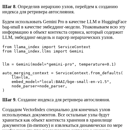
Шаг 8
. Определив иерархию узлов, перейдем к созданию
индекса для ретривера автослияния.
Будем использовать Gemini Pro в качестве LLM и HuggingFace
bag-small в качестве эмбеддинг-модели. Упаковываем всю эту
информацию в объект контекста сервиса, который содержит
LLM, эмбеддинг-модель и парсер иерархических узлов.
from llama_index import ServiceContext
from llama_index.llms import Gemini
llm = Gemini(model="gemini-pro", temperature=0.1)
auto_merging_context = ServiceContext.from_defaults(
    llm=llm,
    embed_model="local:BAAI/bge-small-en-v1.5",
    node_parser=node_parser,
)
Шаг 9
. Создание индекса для ретривера автослияния.
Создадим VectorIndex специально для конечных узлов
используемых документов. Все остальные узлы будут
храниться как объект контекста хранения в хранилище
документов (in-memory) и извлекаться динамически по мере