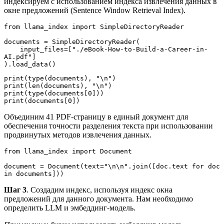
индексируем с использованием индекса извлечения данных в
окне предложений (Sentence Window Retrieval Index).
from llama_index import SimpleDirectoryReader
documents = SimpleDirectoryReader(
    input_files=["./eBook-How-to-Build-a-Career-in-
AI.pdf"]
).load_data()
print(type(documents), "\n")
print(len(documents), "\n")
print(type(documents[0]))
print(documents[0])
Объединим 41 PDF-страницу в единый документ для
обеспечения точности разделения текста при использовании
продвинутых методов извлечения данных.
from llama_index import Document
document = Document(text="\n\n".join([doc.text for doc 
in documents]))
Шаг 3
. Создадим индекс, используя индекс окна
предложений для данного документа. Нам необходимо
определить LLM и эмбеддинг-модель.