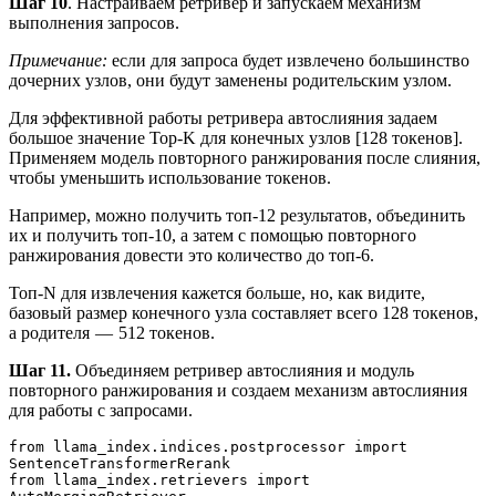
Шаг 10
. Настраиваем ретривер и запускаем механизм
выполнения запросов.
Примечание:
если для запроса будет извлечено большинство
дочерних узлов, они будут заменены родительским узлом.
Для эффективной работы ретривера автослияния задаем
большое значение Top-K для конечных узлов [128 токенов].
Применяем модель повторного ранжирования после слияния,
чтобы уменьшить использование токенов.
Например, можно получить топ-12 результатов, объединить
их и получить топ-10, а затем с помощью повторного
ранжирования довести это количество до топ-6.
Топ-N для извлечения кажется больше, но, как видите,
базовый размер конечного узла составляет всего 128 токенов,
а родителя — 512 токенов.
Шаг 11.
Объединяем ретривер автослияния и модуль
повторного ранжирования и создаем механизм автослияния
для работы с запросами.
from llama_index.indices.postprocessor import 
SentenceTransformerRerank
from llama_index.retrievers import 