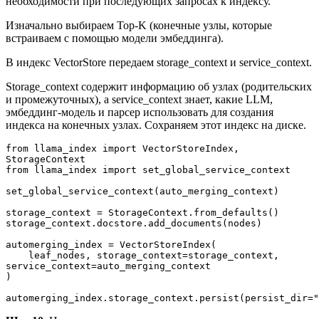
необходимости при последующих запросах к индексу.
Изначально выбираем Top-K (конечные узлы, которые
встраиваем с помощью модели эмбеддинга).
В индекс VectorStore передаем storage_context и service_context.
Storage_context содержит информацию об узлах (родительских
и промежуточных), а service_context знает, какие LLM,
эмбеддинг-модель и парсер использовать для создания
индекса на конечных узлах. Сохраняем этот индекс на диске.
from llama_index import VectorStoreIndex, 
StorageContext
from llama_index import set_global_service_context
set_global_service_context(auto_merging_context)
storage_context = StorageContext.from_defaults()
storage_context.docstore.add_documents(nodes)
automerging_index = VectorStoreIndex(
    leaf_nodes, storage_context=storage_context, 
service_context=auto_merging_context
)
automerging_index.storage_context.persist(persist_dir="