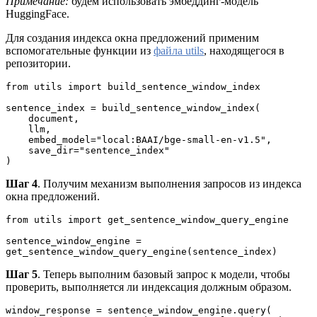
Примечание:
будем использовать эмбеддинг-модель
HuggingFace.
Для создания индекса окна предложений применим
вспомогательные функции из
файла utils
, находящегося в
репозитории.
from utils import build_sentence_window_index
sentence_index = build_sentence_window_index(
    document,
    llm,
    embed_model="local:BAAI/bge-small-en-v1.5",
    save_dir="sentence_index"
)
Шаг 4
. Получим механизм выполнения запросов из индекса
окна предложений.
from utils import get_sentence_window_query_engine
sentence_window_engine = 
get_sentence_window_query_engine(sentence_index)
Шаг 5
. Теперь выполним базовый запрос к модели, чтобы
проверить, выполняется ли индексация должным образом.
window_response = sentence_window_engine.query(