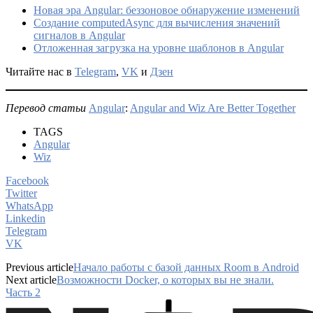
Новая эра Angular: беззоновое обнаружение изменений
Создание computedAsync для вычисления значений
сигналов в Angular
Отложенная загрузка на уровне шаблонов в Angular
Читайте нас в
Telegram
,
VK
и
Дзен
Перевод статьи
Angular
:
Angular and Wiz Are Better Together
TAGS
Angular
Wiz
Facebook
Twitter
WhatsApp
Linkedin
Telegram
VK
Previous article
Начало работы с базой данных Room в Android
Next article
Возможности Docker, о которых вы не знали.
Часть 2