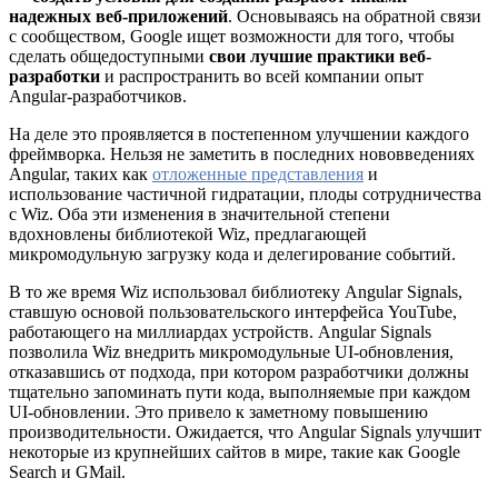
надежных веб-приложений
. Основываясь на обратной связи
с сообществом, Google ищет возможности для того, чтобы
сделать общедоступными
свои лучшие практики веб-
разработки
и распространить во всей компании опыт
Angular-разработчиков.
На деле это проявляется в постепенном улучшении каждого
фреймворка. Нельзя не заметить в последних нововведениях
Angular, таких как
отложенные представления
и
использование частичной гидратации, плоды сотрудничества
с Wiz. Оба эти изменения в значительной степени
вдохновлены библиотекой Wiz, предлагающей
микромодульную загрузку кода и делегирование событий.
В то же время Wiz использовал библиотеку Angular Signals,
ставшую основой пользовательского интерфейса YouTube,
работающего на миллиардах устройств. Angular Signals
позволила Wiz внедрить микромодульные UI-обновления,
отказавшись от подхода, при котором разработчики должны
тщательно запоминать пути кода, выполняемые при каждом
UI-обновлении. Это привело к заметному повышению
производительности. Ожидается, что Angular Signals улучшит
некоторые из крупнейших сайтов в мире, такие как Google
Search и GMail.