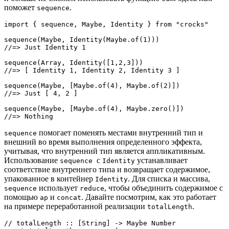
поможет
.
sequence
import { sequence, Maybe, Identity } from "crocks"

sequence(Maybe, Identity(Maybe.of(1)))

//=> Just Identity 1

sequence(Array, Identity([1,2,3]))

//=> [ Identity 1, Identity 2, Identity 3 ]

sequence(Maybe, [Maybe.of(4), Maybe.of(2)])

//=> Just [ 4, 2 ]

sequence(Maybe, [Maybe.of(4), Maybe.zero()])

//=> Nothing
помогает поменять местами внутренний тип и
sequence
внешний во время выполнения определенного эффекта,
учитывая, что внутренний тип является аппликативным.
Использование
с
устанавливает
sequence
Identity
соответствие внутреннего типа и возвращает содержимое,
упакованное в контейнер
. Для списка и массива,
Identity
использует
, чтобы объединить содержимое с
sequence
reduce
помощью
и
. Давайте посмотрим, как это работает
ap
concat
на примере переработанной реализации
.
totalLength
// totalLength :: [String] -> Maybe Number 
