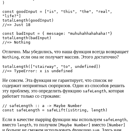
)

const goodInput = ["is", "this", "the", "real", 
"life?"]

totalLength(goodInput)

//=> Just 18

const badInput = { message: "muhuhahhahahaha!"}

totalLength(badInput)

//=> Nothing
Отлично. Мы убедились, что наша функция всегда возвращает
, если она не получает массив. Этого достаточно?
Nothing
totalLength(["stairway", "to", undefined])

//=> TypeError: x is undefined
Не совсем. Эта функция не гарантирует, что список не
содержит неприятных сюрпризов. Один из способов решить
эту проблему, это определить функцию
, которая
safeLength
работает только со строками:
// safeLength :: a -> Maybe Number 

const safeLength = safeLift(isString, length)
Если в качестве mapping функции мы используем
,
safeLength
вместо
, то получим
вместо
length
[Maybe Number]
[Number]
и больше не сможем использовать функцию
. Здесь нам
sum