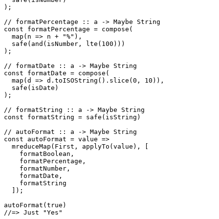
);

// formatPercentage :: a -> Maybe String

const formatPercentage = compose(

  map(n => n + "%"),

  safe(and(isNumber, lte(100)))

);

// formatDate :: a -> Maybe String

const formatDate = compose(

  map(d => d.toISOString().slice(0, 10)),

  safe(isDate)

);

// formatString :: a -> Maybe String

const formatString = safe(isString)

// autoFormat :: a -> Maybe String

const autoFormat = value =>

  mreduceMap(First, applyTo(value), [

    formatBoolean,

    formatPercentage,

    formatNumber,

    formatDate,

    formatString

  ]);

autoFormat(true)

//=> Just "Yes"
