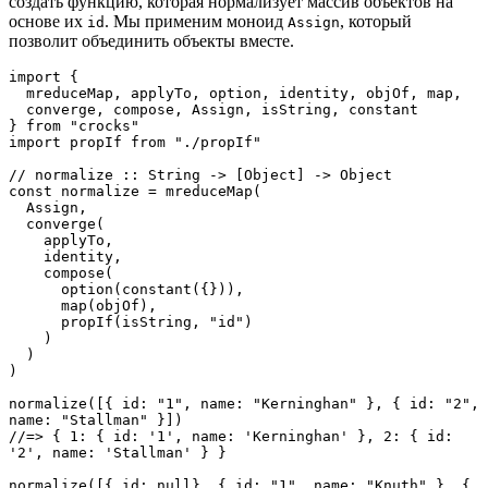
создать функцию, которая нормализует массив объектов на
основе их
. Мы применим моноид
, который
id
Assign
позволит объединить объекты вместе.
import {

  mreduceMap, applyTo, option, identity, objOf, map,

  converge, compose, Assign, isString, constant

} from "crocks"

import propIf from "./propIf"

// normalize :: String -> [Object] -> Object

const normalize = mreduceMap(

  Assign,

  converge(

    applyTo,

    identity,

    compose(

      option(constant({})),

      map(objOf),

      propIf(isString, "id")

    )

  )

)

normalize([{ id: "1", name: "Kerninghan" }, { id: "2", 
name: "Stallman" }])

//=> { 1: { id: '1', name: 'Kerninghan' }, 2: { id: 
'2', name: 'Stallman' } }

normalize([{ id: null}, { id: "1", name: "Knuth" }, { 