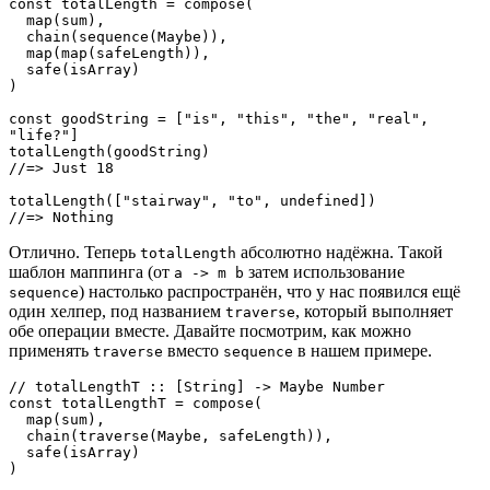
const totalLength = compose(

  map(sum),

  chain(sequence(Maybe)),

  map(map(safeLength)),

  safe(isArray)

)

const goodString = ["is", "this", "the", "real", 
"life?"]

totalLength(goodString)

//=> Just 18

totalLength(["stairway", "to", undefined])

//=> Nothing
Отлично. Теперь
абсолютно надёжна. Такой
totalLength
шаблон маппинга (от
затем использование
a -> m b
) настолько распространён, что у нас появился ещё
sequence
один хелпер, под названием
, который выполняет
traverse
обе операции вместе. Давайте посмотрим, как можно
применять
вместо
в нашем примере.
traverse
sequence
// totalLengthT :: [String] -> Maybe Number 

const totalLengthT = compose(

  map(sum),

  chain(traverse(Maybe, safeLength)),

  safe(isArray)

)