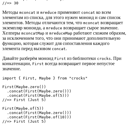
//=> 30
Методы
и
применяют
ко всем
mconcat
mreduce
concat
элементам из списка, для этого нужен моноид и сам список
элементов. Методы отличаются тем, что
возвращает
mconcat
экземпляр моноида, а
возвращает сырое значение.
mreduce
Хелперы
и
работают схожим образом,
mconcatMap
mreduceMap
за исключением того, что они принимают дополнительную
функцию, которая служит для сопоставления каждого
элемента перед вызовом
.
concat
Давайте разберём моноид
из библиотеки
. При
First
crocks
конкатенации,
всегда возвращает первое непустое
First
значение.
import { First, Maybe } from "crocks"

First(Maybe.zero())

  .concat(First(Maybe.zero()))

  .concat(First(Maybe.of(5)))

//=> First (Just 5)

First(Maybe.of(5))

  .concat(First(Maybe.zero()))

  .concat(First(Maybe.of(10)))

//=> First (Just 5)