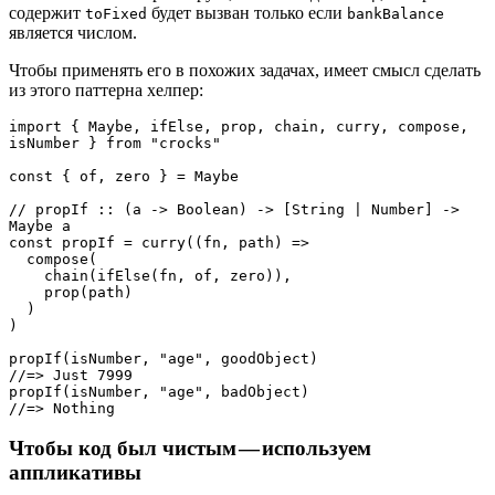
содержит
будет вызван только если
toFixed
bankBalance
является числом.
Чтобы применять его в похожих задачах, имеет смысл сделать
из этого паттерна хелпер:
import { Maybe, ifElse, prop, chain, curry, compose, 
isNumber } from "crocks"

const { of, zero } = Maybe

// propIf :: (a -> Boolean) -> [String | Number] -> 
Maybe a

const propIf = curry((fn, path) =>

  compose(

    chain(ifElse(fn, of, zero)),

    prop(path)

  )

)

propIf(isNumber, "age", goodObject) 

//=> Just 7999

propIf(isNumber, "age", badObject) 

//=> Nothing
Чтобы код был чистым — используем
аппликативы