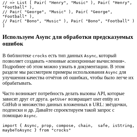
// => List [ Pair( "Henry", "Music" ), Pair( "Henry", 
"Football" ), 

// Pair( "George", "Music" ), Pair( "George", 
"Football" ), 

// Pair( "Bono", "Music" ), Pair( "Bono", "Football" ) 
]
Используем Async для обработки предсказуемых
ошибок
В библиотеке
есть тип данных
, который
crocks
Async
позволяет создавать «ленивые асинхронные вычисления».
Подробнее об этом можно узнать в документации. В этом
разделе мы рассмотрим примеры использования
для
Async
улучшения качества отчётов об ошибках, чтобы было легче их
обрабатывать.
Часто возникает потребность делать вызовы API, которые
зависят друг от друга.
возвращает user entity из
getUser
GitHub и множество данных вложенных в URL: звёздочки,
подписки и др. Давайте спроектируем такой запрос с
помощью
.
Async
import { Async, prop, compose, chain,  safe, isString, 
maybeToAsync } from "crocks"
