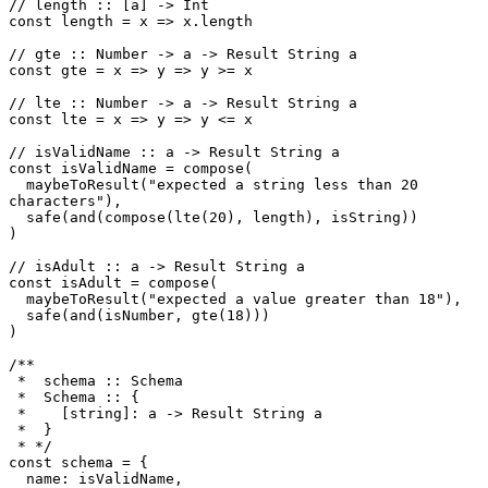
// length :: [a] -> Int

const length = x => x.length

// gte :: Number -> a -> Result String a

const gte = x => y => y >= x

// lte :: Number -> a -> Result String a

const lte = x => y => y <= x

// isValidName :: a -> Result String a

const isValidName = compose(

  maybeToResult("expected a string less than 20 
characters"),

  safe(and(compose(lte(20), length), isString))

)

// isAdult :: a -> Result String a

const isAdult = compose(

  maybeToResult("expected a value greater than 18"),

  safe(and(isNumber, gte(18)))

)

/**

 *  schema :: Schema

 *  Schema :: {

 *    [string]: a -> Result String a

 *  }

 * */

const schema = {

  name: isValidName,
