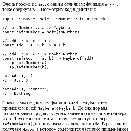
Очень похоже на
, с одним отличием: функция
map
a -> b
тоже обернута в
. Посмотрим код в действии:
f
import { Maybe, safe, isNumber } from "crocks"

// safeNumber :: a -> Maybe a

const safeNumber = safe(isNumber)

// add :: a -> b -> c

const add = a => b => a + b 

// add :: a -> b -> Maybe Number

const safeAdd = (a, b) => Maybe.of(add)

  .ap(safeNumber(a))

  .ap(safeNumber(b))

safeAdd(1, 2)

//=> Just 3

safeAdd(1, "danger")

//=> Nothing
Сначала мы поднимаем функцию
в
, затем
add
Maybe
применяем к ней
и
. До сих пор мы
Maybe a
Maybe b
использовали
для доступа к значению внутри контейнера
map
и
. Другими словами мы получаем доступ к
через
ap
a
, и применяем его значение к
. В результате
safeNumber(a)
add
получаем
, в котором содержится частично применённое
Maybe