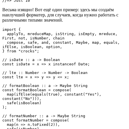
//=> Just 10
Весьма изящно! Вот ещё один пример: здесь мы создаём
наилучший форматер, для случаев, когда нужно работать с
различными типами значений.
import { 

  applyTo, mreduceMap, isString, isEmpty, mreduce, 
First, not, isNumber, chain

  compose, safe, and, constant, Maybe, map, equals, 
ifElse, isBoolean, option,

} from "crocks";

// isDate :: a -> Boolean

const isDate = x => x instanceof Date;

// lte :: Number -> Number -> Boolean

const lte = x => y => y <= x;

// formatBoolean :: a -> Maybe String

const formatBoolean = compose(

  map(ifElse(equals(true), constant("Yes"), 
constant("No"))),

  safe(isBoolean)

);

// formatNumber :: a -> Maybe String

const formatNumber = compose(

  map(n => n.toFixed(2)),

  safe(isNumber)
