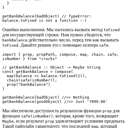
  }

}

getBankBalance(badObject) // TypeError: 
balance.toFixed is not a function :-(
Ошибки выполнения. Мы пытались вызвать метод
toFixed
для несуществующей строки. Нам нужно убедится, что
действительно число, перед тем как вызывать
bankBalance
. Давайте решим это с помощью хелпера
.
toFixed
safe
import { prop, propPath, compose, map, chain, safe, 
isNumber } from "crocks"

// getBankBalance :: Object -> Maybe String

const getBankBalance = compose(

  map(balance => balance.toFixed(2)),

  chain(safe(isNumber)),

  prop("bankBalance")

)

getBankBalance(badObject) //=> Nothing

getBankBalance(goodObject) //=> Just '7999.00'
Мы обеспечили доступность результатов функции
для
prop
функции
, которая, кроме того, возвращает
safe(isNumber)
, если результат
удовлетворяет условиям предиката.
Maybe
prop
Такой пайплайн гарантирует, что последний
, который
map