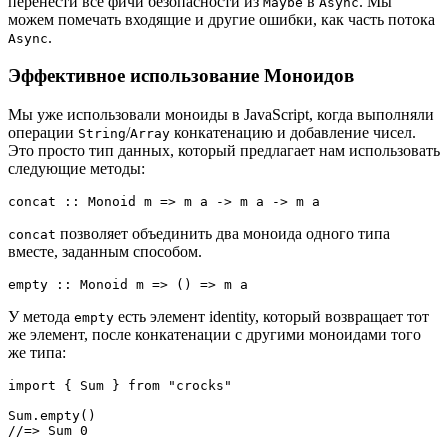
перенести все фичи безопасности из
в
. Мы
Maybe
Async
можем помечать входящие и другие ошибки, как часть потока
.
Async
Эффективное использование Моноидов
Мы уже использовали моноиды в JavaScript, когда выполняли
операции
/
конкатенацию и добавление чисел.
String
Array
Это просто тип данных, который предлагает нам использовать
следующие методы:
concat :: Monoid m => m a -> m a -> m a
позволяет объединить два моноида одного типа
concat
вместе, заданным способом.
empty :: Monoid m => () => m a
У метода
есть элемент identity, который возвращает тот
empty
же элемент, после конкатенации с другими моноидами того
же типа:
import { Sum } from "crocks"

Sum.empty()

//=> Sum 0
