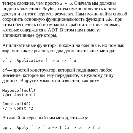
теперь сложнее, чем просто
. Сначала мы должны
a + b
поднять значения в
, затем нужно получить к ним
Maybe
доступ и в итоге вернуть результат. Нам нужно найти способ
сохранить основную функциональность функции
, при
add
этом обеспечить ей возможность работать со значениями,
которые содержатся в ADT. В этом нам помогут
аппликативные функторы.
Аппликативные функторы похожи на обычные, но помимо
, они также реализуют два дополнительных метода:
map
of :: Applicative f => a -> f a
— простой конструктор, который поднимает любое
of
значение, которое вы ему передадите, к нужному типу
данных. В других языках он известен, как
.
pure
Maybe.of(null)

//=> Just null

Const.of(42)

//=> Const 42
А самый интересный нам метод, это —
:
ap
ap :: Apply f => f a ~> f (a -> b) -> f b