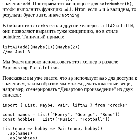
значение
. Повторяем тот же процесс для
,
add
safeNumber(b)
чтобы выполнить функцию
. Итог: если
и
валидны, то
add
a
b
результат будет
, иначе
.
Just
Nothing
В библиотека
есть и другие хелперы:
и
,
crocks
liftA2
liftN
они позволяют выразить туже концепцию, но в стиле
pointfree. Типичный пример:
liftA2(add)(Maybe(1))(Maybe(2))

//=> Just 3
Мы будем широко использовать этот хелпер в разделе
.
Expressing Parallelism
Подсказка: вы уже знаете, что
использует
для доступа к
ap
map
значениям, таким образом мы можем делать классные вещи,
например, сгенерировать “Декартово произведение” из двух
списков:
import { List, Maybe, Pair, liftA2 } from "crocks"

const names = List(["Henry", "George", "Bono"])

const hobbies = List(["Music", "Football"])

List(name => hobby => Pair(name, hobby))

  .ap(names)

  .ap(hobbies)
