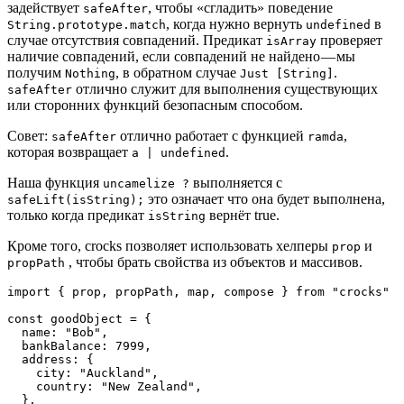
задействует
, чтобы «сгладить» поведение
safeAfter
, когда нужно вернуть
в
String.prototype.match
undefined
случае отсутствия совпадений. Предикат
проверяет
isArray
наличие совпадений, если совпадений не найдено — мы
получим
, в обратном случае
.
Nothing
Just [String]
отлично служит для выполнения существующих
safeAfter
или сторонних функций безопасным способом.
Совет:
отлично работает с функцией
,
safeAfter
ramda
которая возвращает
.
a | undefined
Наша функция
выполняется с
uncamelize ?
это означает что она будет выполнена,
safeLift(isString);
только когда предикат
вернёт true.
isString
Кроме того, crocks позволяет использовать хелперы
и
prop
, чтобы брать свойства из объектов и массивов.
propPath
import { prop, propPath, map, compose } from "crocks"

const goodObject = {

  name: "Bob",

  bankBalance: 7999,

  address: {

    city: "Auckland",

    country: "New Zealand",

  },
