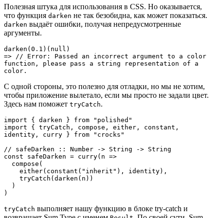
Полезная штука для использования в CSS. Но оказывается,
что функция
не так безобидна, как может показаться.
darken
выдаёт ошибки, получая непредусмотренные
darken
аргументы.
darken(0.1)(null)

=> // Error: Passed an incorrect argument to a color 
function, please pass a string representation of a 
color.
С одной стороны, это полезно для отладки, но мы не хотим,
чтобы приложение вылетало, если мы просто не задали цвет.
Здесь нам поможет
.
tryCatch
import { darken } from "polished"

import { tryCatch, compose, either, constant, 
identity, curry } from "crocks"

// safeDarken :: Number -> String -> String

const safeDarken = curry(n =>

  compose(

    either(constant("inherit"), identity),

    tryCatch(darken(n))

  )

)
выполняет нашу функцию в блоке try-catch и
tryCatch
возвращает Sum Type с именем
. По своей сути, Sum
Result