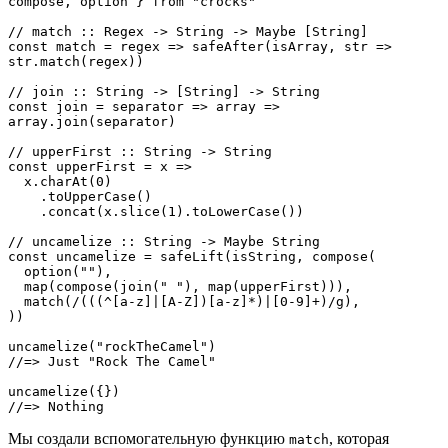
compose, option } from "crocks"

// match :: Regex -> String -> Maybe [String]

const match = regex => safeAfter(isArray, str => 
str.match(regex))

// join :: String -> [String] -> String

const join = separator => array => 
array.join(separator)

// upperFirst :: String -> String

const upperFirst = x =>

  x.charAt(0)

    .toUpperCase()

    .concat(x.slice(1).toLowerCase())

// uncamelize :: String -> Maybe String

const uncamelize = safeLift(isString, compose(

  option(""),

  map(compose(join(" "), map(upperFirst))),

  match(/(((^[a-z]|[A-Z])[a-z]*)|[0-9]+)/g),

))

uncamelize("rockTheCamel")

//=> Just "Rock The Camel"

uncamelize({})

//=> Nothing
Мы создали вспомогательную функцию
, которая
match