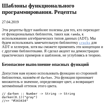
Шаблоны функционального
программирования. Рецепты
27.04.2019
Эти рецепты будут наиболее полезны для тех, кто переходит
от функциональных библиотек, таких как
, к
ramda
использованию алгебраических типов данных (ADT). Мы
будем использовать замечательную библиотеку
для
crocks
ADT и хелперов, хотя вы сможете применять эти концепции и
с другими библиотеками. Я сделал акцент на демонстрации
практических примеров и шаблонов, не углубляясь в теорию.
Безопасное выполнение опасных функций
Допустим нам нужно использовать функцию из сторонней
библиотеки, назовём её
. Эта функция принимает
darken
множитель и значение, определяющее цвет, а возвращает
затемнённый оттенок этого цвета.
// darken :: Number -> String -> String

darken(0.1)("gray")

//=> "#343434"