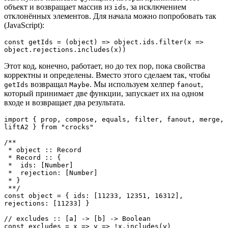
объект и возвращает массив из
, за исключением
ids
отклонённых элементов. Для начала можно попробовать так
(JavaScript):
const getIds = (object) => object.ids.filter(x => 
object.rejections.includes(x))
Этот код, конечно, работает, но до тех пор, пока свойства
корректны и определены. Вместо этого сделаем так, чтобы
возвращал
. Мы используем хелпер
,
getIds
Maybe
fanout
который принимает две функции, запускает их на одном
входе и возвращает два результата.
import { prop, compose, equals, filter, fanout, merge, 
liftA2 } from "crocks"

/**

 * object :: Record

 * Record :: {

 *  ids: [Number]

 *  rejection: [Number]

 * }

 **/

const object = { ids: [11233, 12351, 16312], 
rejections: [11233] }

// excludes :: [a] -> [b] -> Boolean

const excludes = x => y => !x.includes(y)
