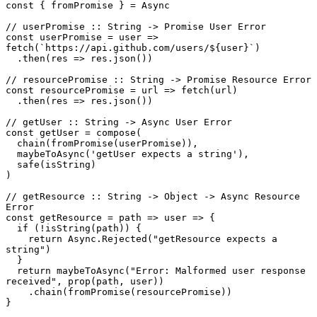
const { fromPromise } = Async

// userPromise :: String -> Promise User Error

const userPromise = user => 
fetch(`https://api.github.com/users/${user}`)

  .then(res => res.json())

// resourcePromise :: String -> Promise Resource Error

const resourcePromise = url => fetch(url)

  .then(res => res.json())

// getUser :: String -> Async User Error

const getUser = compose(

  chain(fromPromise(userPromise)),

  maybeToAsync('getUser expects a string'),

  safe(isString)

)

// getResource :: String -> Object -> Async Resource 
Error

const getResource = path => user => {

  if (!isString(path)) {

    return Async.Rejected("getResource expects a 
string")

  }

  return maybeToAsync("Error: Malformed user response 
received", prop(path, user))

    .chain(fromPromise(resourcePromise))

}
