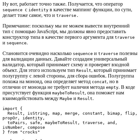
Ну вот, работает точно также. Получается, что оператор
с
в качестве маппинг функции, по сути,
sequence
identity
делает тоже самое, что и
traverse.
Примечание: поскольку мы не можем вывести внутренний
тип с помощью JavaScript, мы должны явно предоставить
конструктор типа в качестве первого аргумента для
traverse
и
.
sequence
Становится очевидно насколько
и
полезны
sequence
traverse
для валидации данных. Давайте создадим универсальный
валидатор, который принимает схему и проверяет входной
объект. Для этого используем тип
, который принимает
Result
полугруппу с левой стороны, для сбора ошибок. Полугруппа
похожа на моноид, она определяет метод
, но в
concat
отличии от моноида не требует наличия метода
. В коде
empty
присутствует функция
, она поможет нам
maybeToResult
взаимодействовать между
и
.
Maybe
Result
import {

  Result, isString, map, merge, constant, bimap, flip, 
propOr, identity, 

  toPairs, safe, maybeToResult, traverse, and, 
isNumber, compose

} from "crocks"
