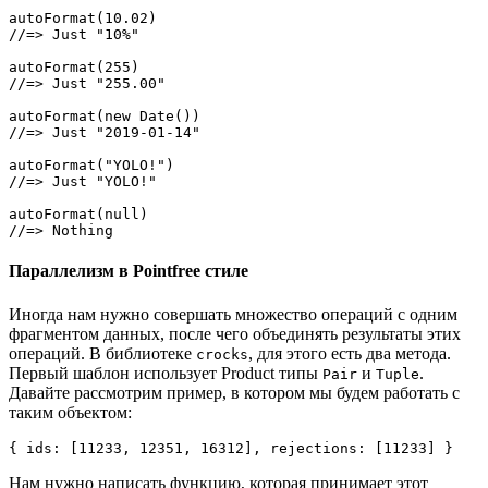
autoFormat(10.02)

//=> Just "10%"

autoFormat(255)

//=> Just "255.00"

autoFormat(new Date())

//=> Just "2019-01-14"

autoFormat("YOLO!")

//=> Just "YOLO!"

autoFormat(null)

//=> Nothing
Параллелизм в Pointfree стиле
Иногда нам нужно совершать множество операций с одним
фрагментом данных, после чего объединять результаты этих
операций. В библиотеке
, для этого есть два метода.
crocks
Первый шаблон использует Product типы
и
.
Pair
Tuple
Давайте рассмотрим пример, в котором мы будем работать с
таким объектом:
{ ids: [11233, 12351, 16312], rejections: [11233] }
Нам нужно написать функцию, которая принимает этот