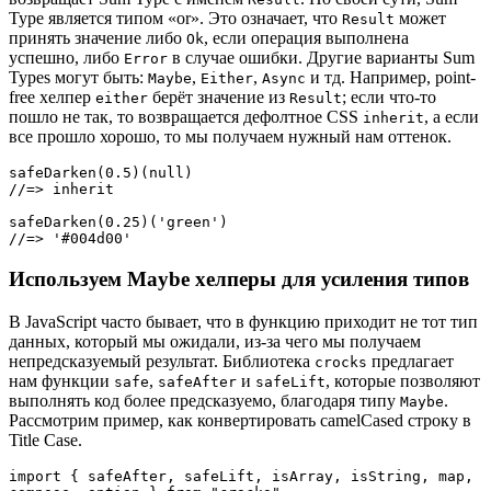
Type является типом «or». Это означает, что
может
Result
принять значение либо
, если операция выполнена
Ok
успешно, либо
в случае ошибки. Другие варианты Sum
Error
Types могут быть:
,
,
и тд. Например, point-
Maybe
Either
Async
free хелпер
берёт значение из
; если что-то
either
Result
пошло не так, то возвращается дефолтное CSS
, а если
inherit
все прошло хорошо, то мы получаем нужный нам оттенок.
safeDarken(0.5)(null)

//=> inherit

safeDarken(0.25)('green')

//=> '#004d00'
Используем Maybe хелперы для усиления типов
В JavaScript часто бывает, что в функцию приходит не тот тип
данных, который мы ожидали, из-за чего мы получаем
непредсказуемый результат. Библиотека
предлагает
crocks
нам функции
,
и
, которые позволяют
safe
safeAfter
safeLift
выполнять код более предсказуемо, благодаря типу
.
Maybe
Рассмотрим пример, как конвертировать camelCased строку в
Title Case.
import { safeAfter, safeLift, isArray, isString, map, 