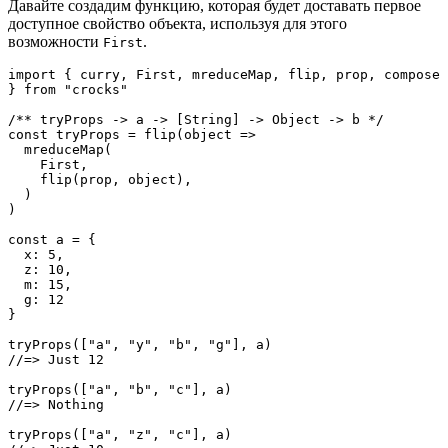
Давайте создадим функцию, которая будет доставать первое
доступное свойство объекта, используя для этого
возможности
.
First
import { curry, First, mreduceMap, flip, prop, compose 
} from "crocks"

/** tryProps -> a -> [String] -> Object -> b */

const tryProps = flip(object => 

  mreduceMap(

    First, 

    flip(prop, object),

  )

)

const a = {

  x: 5,

  z: 10,

  m: 15,

  g: 12

}

tryProps(["a", "y", "b", "g"], a)

//=> Just 12

tryProps(["a", "b", "c"], a)

//=> Nothing

tryProps(["a", "z", "c"], a)
