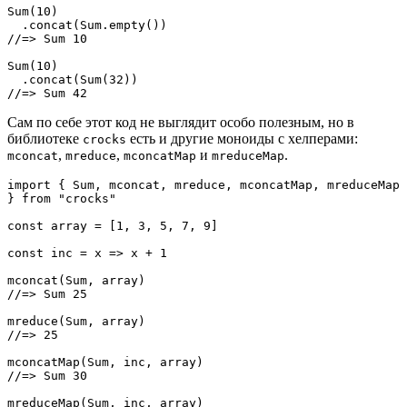
Sum(10)

  .concat(Sum.empty())

//=> Sum 10

Sum(10)

  .concat(Sum(32))

//=> Sum 42
Сам по себе этот код не выглядит особо полезным, но в
библиотеке
есть и другие моноиды с хелперами:
crocks
,
,
и
.
mconcat
mreduce
mconcatMap
mreduceMap
import { Sum, mconcat, mreduce, mconcatMap, mreduceMap 
} from "crocks"

const array = [1, 3, 5, 7, 9]

const inc = x => x + 1

mconcat(Sum, array)

//=> Sum 25

mreduce(Sum, array)

//=> 25

mconcatMap(Sum, inc, array)

//=> Sum 30

mreduceMap(Sum, inc, array)
