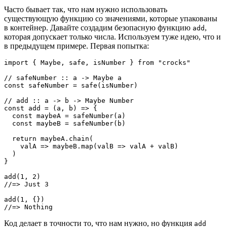
Часто бывает так, что нам нужно использовать
существующую функцию со значениями, которые упакованы
в контейнер. Давайте создадим безопасную функцию
,
add
которая допускает только числа. Используем туже идею, что и
в предыдущем примере. Первая попытка:
import { Maybe, safe, isNumber } from "crocks"

// safeNumber :: a -> Maybe a

const safeNumber = safe(isNumber)

// add :: a -> b -> Maybe Number

const add = (a, b) => {

  const maybeA = safeNumber(a)

  const maybeB = safeNumber(b)

  return maybeA.chain(

    valA => maybeB.map(valB => valA + valB)

  )

}

add(1, 2)

//=> Just 3

add(1, {})

//=> Nothing
Код делает в точности то, что нам нужно, но функция
add