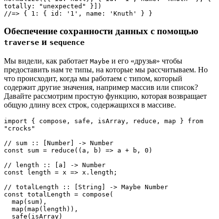
totally: "unexpected" }])

//=> { 1: { id: '1', name: 'Knuth' } }
Обеспечение сохранности данных с помощью
и
traverse
sequence
Мы видели, как работает
и его «друзья» чтобы
Maybe
предоставить нам те типы, на которые мы рассчитываем. Но
что происходит, когда мы работаем с типом, который
содержит другие значения, например массив или список?
Давайте рассмотрим простую функцию, которая возвращает
общую длину всех строк, содержащихся в массиве.
import { compose, safe, isArray, reduce, map } from 
"crocks"

// sum :: [Number] -> Number

const sum = reduce((a, b) => a + b, 0)

// length :: [a] -> Number

const length = x => x.length;

// totalLength :: [String] -> Maybe Number 

const totalLength = compose(

  map(sum),

  map(map(length)),

  safe(isArray)
