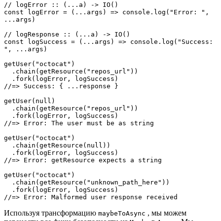
// logError :: (...a) -> IO()

const logError = (...args) => console.log("Error: ", 
...args)

// logResponse :: (...a) -> IO()

const logSuccess = (...args) => console.log("Success: 
", ...args)

getUser("octocat")

  .chain(getResource("repos_url"))

  .fork(logError, logSuccess)

//=> Success: { ...response }

getUser(null)

  .chain(getResource("repos_url"))

  .fork(logError, logSuccess)

//=> Error: The user must be as string

getUser("octocat")

  .chain(getResource(null))

  .fork(logError, logSuccess)

//=> Error: getResource expects a string

getUser("octocat")

  .chain(getResource("unknown_path_here"))

  .fork(logError, logSuccess)

//=> Error: Malformed user response received
Используя трансформацию
, мы можем
maybeToAsync