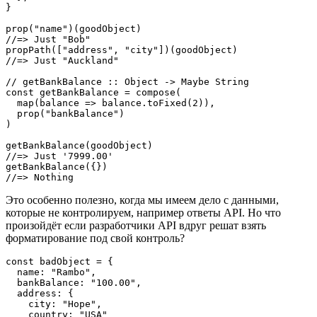
}

prop("name")(goodObject)

//=> Just "Bob"

propPath(["address", "city"])(goodObject)

//=> Just "Auckland"

// getBankBalance :: Object -> Maybe String

const getBankBalance = compose(

  map(balance => balance.toFixed(2)),

  prop("bankBalance")

)

getBankBalance(goodObject)

//=> Just '7999.00'

getBankBalance({})

//=> Nothing
Это особенно полезно, когда мы имеем дело с данными,
которые не контролируем, например ответы API. Но что
произойдёт если разработчики API вдруг решат взять
форматирование под свой контроль?
const badObject = { 

  name: "Rambo",

  bankBalance: "100.00",

  address: {

    city: "Hope",

    country: "USA"
