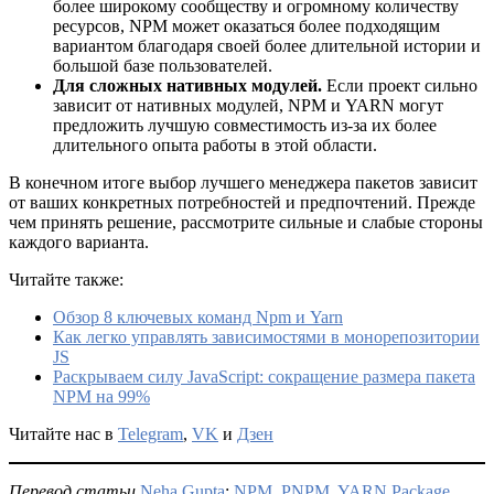
более широкому сообществу и огромному количеству
ресурсов, NPM может оказаться более подходящим
вариантом благодаря своей более длительной истории и
большой базе пользователей.
Для сложных нативных модулей.
Если проект сильно
зависит от нативных модулей, NPM и YARN могут
предложить лучшую совместимость из-за их более
длительного опыта работы в этой области.
В конечном итоге выбор лучшего менеджера пакетов зависит
от ваших конкретных потребностей и предпочтений. Прежде
чем принять решение, рассмотрите сильные и слабые стороны
каждого варианта.
Читайте также:
Обзор 8 ключевых команд Npm и Yarn
Как легко управлять зависимостями в монорепозитории
JS
Раскрываем силу JavaScript: сокращение размера пакета
NPM на 99%
Читайте нас в
Telegram
,
VK
и
Дзен
Перевод статьи
Neha Gupta
:
NPM, PNPM, YARN Package