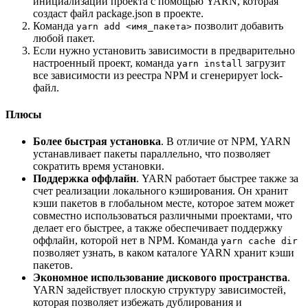
инициализации проекта с помощью YARN, которая
создаст файл package.json в проекте.
Команда
позволит добавить
yarn add <имя_пакета>
любой пакет.
Если нужно установить зависимости в предварительно
настроенный проект, команда
загрузит
yarn install
все зависимости из реестра NPM и сгенерирует lock-
файл.
Плюсы
Более быстрая установка
. В отличие от NPM, YARN
устанавливает пакеты параллельно, что позволяет
сократить время установки.
Поддержка оффлайн
. YARN работает быстрее также за
счет реализации локального кэширования. Он хранит
кэши пакетов в глобальном месте, которое затем может
совместно использоваться различными проектами, что
делает его быстрее, а также обеспечивает поддержку
оффлайн, которой нет в NPM. Команда
yarn cache dir
позволяет узнать, в каком каталоге YARN хранит кэши
пакетов.
Экономное использование дискового пространства
.
YARN задействует плоскую структуру зависимостей,
которая позволяет избежать дублирования и