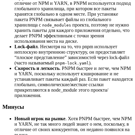
отличие от NPM и YARN, в PNPM используется подход
глобального хранилища, при котором все пакеты
хранятся глобально в одном месте. При установке
пакета PNPM связывает файлы из глобального
хранилища с
проекта, поэтому не нужно
node_modules
хранить пакеты для каждого приложения отдельно, что
делает PNPM эффективным с точки зрения
использования места на диске.
Lock-файл
. Несмотря на то, что pnpm использует
неплоскую внутреннюю структуру, он предоставляет
“плоское представление” зависимостей через lock-файл
(часто называемый
).
pnpm-lock.yaml
Скорость и легкость
. PNPM быстрее и легче, чем NPM
и YARN, поскольку использует кэширование и не
устанавливает пакеты каждый раз. Если пакет находится
глобально, символические/жесткие ссылки
прикрепляются в node_module этого проекта/
приложения.
Минусы
Новый игрок на рынке
. Хотя PNPM быстрее, чем NPM
и YARN, не так много людей знают о нем, поскольку, в
отличие от своих конкурентов, он недавно появился на
рынке.