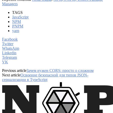
Managers
TAGS
JavaScript
NPM
PNPM
yarn
Facebook
Twitter
WhatsApp
Linkedin
Telegram
VK
Previous article
Зачем нужен CORS: просто о сложном
Next article
Освоение безопасной для типов JSON-
сериализации в TypeScript