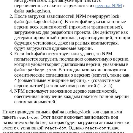
инструментами. При запуске
npm install
перечисленные пакеты загружаются из
реестра NPM
в
файл package.json.
После загрузки зависимостей NPM генерирует lock-
файл (package-lock.json). В этом файле указаны точные
версии всех зависимостей (прямых и транзитивных),
загруженных для разработки проекта. Он действует как
детерминированный протокол, гарантирующий, что при
будущих установках, даже на разных компьютерах,
будут загружаться одинаковые версии.
Если lock-файл отсутствует или удален, то NPM
попытается загрузить последнюю совместимую версию,
которая удовлетворяет диапазонам версий, указанным в
файле
. В этих диапазонах используются
package.json
семантические соглашения о версиях (semver), такие как
(совместимые минорные версии),
(совместимые
^
~
версии патчей) и точные номера версий (
).
1.2.3
NPM использует вложенное дерево зависимостей,
обеспечивая получение каждым пакетом точной версии
своих зависимостей.
Ниже приведен снимок файла package-lock.json с данными
пакета
. Этот пакет включает зависимость под
react-dom
названием
, которая будет загружена автоматически
scheduler
вместе с установкой
. Однако
также
react-dom
react-dom