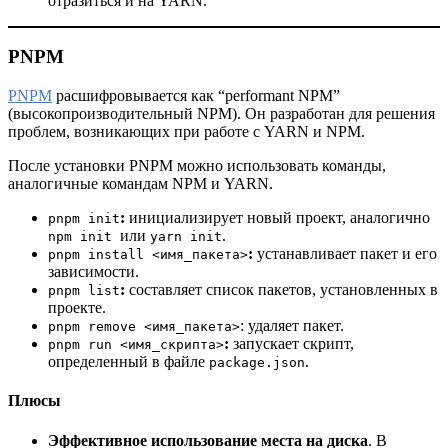
отразиться и на YARN.
PNPM
PNPM
расшифровывается как “performant NPM”
(высокопроизводительный NPM). Он разработан для решения
проблем, возникающих при работе с YARN и NPM.
После установки PNPM можно использовать команды,
аналогичные командам NPM и YARN.
:
инициализирует новый проект, аналогично
pnpm init
или
.
npm init
yarn init
:
устанавливает пакет и его
pnpm install <имя_пакета>
зависимости.
:
составляет список пакетов, установленных в
pnpm list
проекте.
: удаляет пакет.
pnpm remove <имя_пакета>
:
запускает скрипт,
pnpm run <имя_скрипта>
определенный в файле
.
package.json
Плюсы
Эффективное использование места на диска
. В