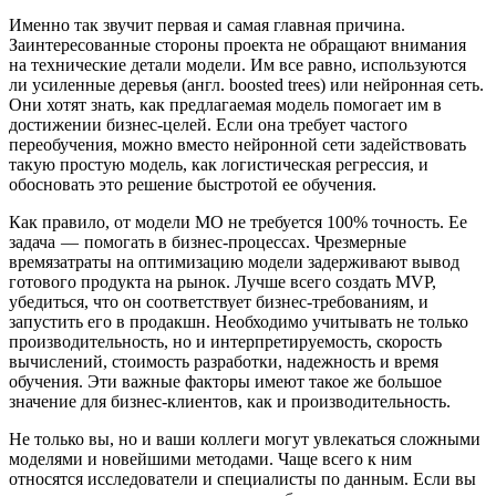
Именно так звучит первая и самая главная причина.
Заинтересованные стороны проекта не обращают внимания
на технические детали модели. Им все равно, используются
ли усиленные деревья (англ. boosted trees) или нейронная сеть.
Они хотят знать, как предлагаемая модель помогает им в
достижении бизнес-целей. Если она требует частого
переобучения, можно вместо нейронной сети задействовать
такую простую модель, как логистическая регрессия, и
обосновать это решение быстротой ее обучения.
Как правило, от модели МО не требуется 100% точность. Ее
задача — помогать в бизнес-процессах. Чрезмерные
времязатраты на оптимизацию модели задерживают вывод
готового продукта на рынок. Лучше всего создать MVP,
убедиться, что он соответствует бизнес-требованиям, и
запустить его в продакшн. Необходимо учитывать не только
производительность, но и интерпретируемость, скорость
вычислений, стоимость разработки, надежность и время
обучения. Эти важные факторы имеют такое же большое
значение для бизнес-клиентов, как и производительность.
Не только вы, но и ваши коллеги могут увлекаться сложными
моделями и новейшими методами. Чаще всего к ним
относятся исследователи и специалисты по данным. Если вы