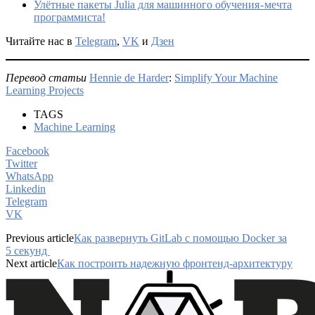
Улётные пакеты Julia для машинного обучения - мечта
программиста!
Читайте нас в
Telegram
,
VK
и
Дзен
Перевод статьи
Hennie de Harder
:
Simplify Your Machine
Learning Projects
TAGS
Machine Learning
Facebook
Twitter
WhatsApp
Linkedin
Telegram
VK
Previous article
Как развернуть GitLab с помощью Docker за
5 секунд
Next article
Как построить надежную фронтенд-архитектуру