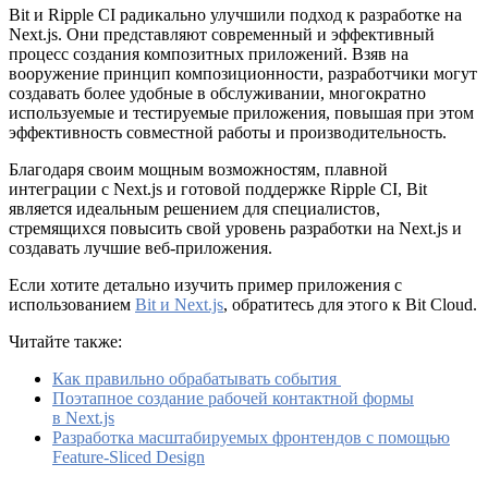
Bit и Ripple CI радикально улучшили подход к разработке на
Next.js. Они представляют современный и эффективный
процесс создания композитных приложений. Взяв на
вооружение принцип композиционности, разработчики могут
создавать более удобные в обслуживании, многократно
используемые и тестируемые приложения, повышая при этом
эффективность совместной работы и производительность.
Благодаря своим мощным возможностям, плавной
интеграции с Next.js и готовой поддержке Ripple CI, Bit
является идеальным решением для специалистов,
стремящихся повысить свой уровень разработки на Next.js и
создавать лучшие веб-приложения.
Если хотите детально изучить пример приложения с
использованием
Bit и Next.js
, обратитесь для этого к Bit Cloud.
Читайте также:
Как правильно обрабатывать события
Поэтапное создание рабочей контактной формы
в Next.js
Разработка масштабируемых фронтендов с помощью
Feature-Sliced Design