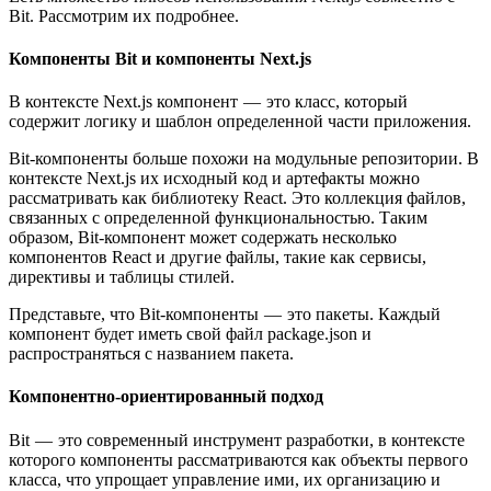
Bit. Рассмотрим их подробнее.
Компоненты Bit и компоненты Next.js
В контексте Next.js компонент — это класс, который
содержит логику и шаблон определенной части приложения.
Bit-компоненты больше похожи на модульные репозитории. В
контексте Next.js их исходный код и артефакты можно
рассматривать как библиотеку React. Это коллекция файлов,
связанных с определенной функциональностью. Таким
образом, Bit-компонент может содержать несколько
компонентов React и другие файлы, такие как сервисы,
директивы и таблицы стилей.
Представьте, что Bit-компоненты — это пакеты. Каждый
компонент будет иметь свой файл package.json и
распространяться с названием пакета.
Компонентно-ориентированный подход
Bit — это современный инструмент разработки, в контексте
которого компоненты рассматриваются как объекты первого
класса, что упрощает управление ими, их организацию и