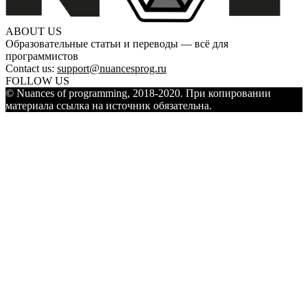
ABOUT US
Образовательные статьи и переводы — всё для
программистов
Contact us:
support@nuancesprog.ru
FOLLOW US
© Nuances of programming, 2018-2020. При копировании
материала ссылка на источник обязательна.