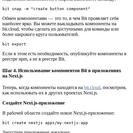
bit snap -m "create button component"
Обмен компонентами — это то, в чем Bit проявляет себя
наиболее ярко. Вы можете выкладывать компоненты на
bit.cloud, чтобы сделать их доступными для команды или
более широкого круга пользователей.
bit export
Если в этом есть необходимость, опубликуйте компоненты в
реестре npm, а не в реестре Bit.
Шаг 4. Использование компонентов Bit в приложениях
на Next.js
Теперь, когда компоненты находятся на
bit.cloud
, посмотрим,
как использовать их в других проектах Next.js.
Создайте Next.js-приложение
В рабочей области создайте новое Next.js-приложение:
bit create nextjs apps/my-nextjs-app
Запустите приложение локально: