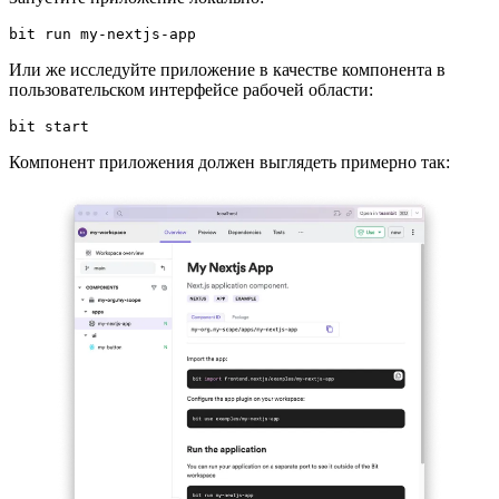
bit run my-nextjs-app
Или же исследуйте приложение в качестве компонента в
пользовательском интерфейсе рабочей области:
bit start
Компонент приложения должен выглядеть примерно так: