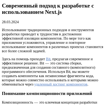
Современный подход к разработке с
использованием Next.js
28.03.2024
Использование традиционных подходов и инструментов
разработки приводит к трудностям в достижении
эффективной изоляции компонентов. По мере того как
приложения усложняются, управление и повторное
использование компонентов в различных проектах становится
все более сложной задачей.
Здесь на помощь приходит
Bit
, предлагая современное и
эффективное решение. Bit — это система сборки,
предназначенная для создания составного (композитного)
программного обеспечения. Используя Bit, вы можете
создавать компоненты как независимые фрагменты кода,
которые можно совместно использовать и которыми можно
обмениваться через
удаленный хостинг компонентов
.
Понимание композиционности приложений
Композиционность — это ключевая концепция разработки