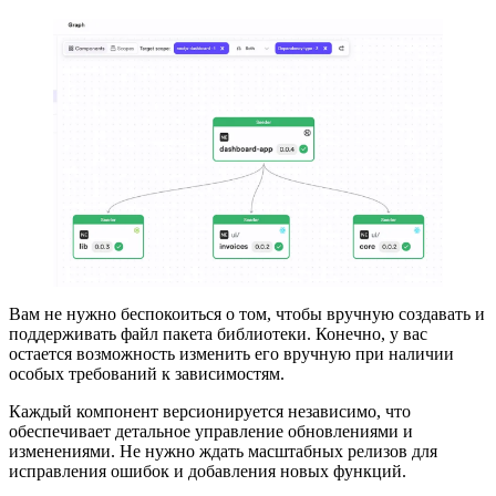
Вам не нужно беспокоиться о том, чтобы вручную создавать и
поддерживать файл пакета библиотеки. Конечно, у вас
остается возможность изменить его вручную при наличии
особых требований к зависимостям.
Каждый компонент версионируется независимо, что
обеспечивает детальное управление обновлениями и
изменениями. Не нужно ждать масштабных релизов для
исправления ошибок и добавления новых функций.