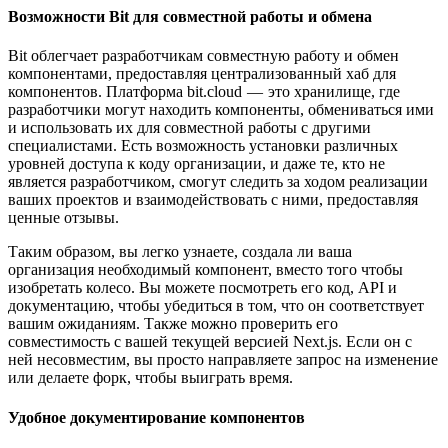
Возможности Bit для совместной работы и обмена
Bit облегчает разработчикам совместную работу и обмен
компонентами, предоставляя централизованный хаб для
компонентов. Платформа bit.cloud — это хранилище, где
разработчики могут находить компоненты, обмениваться ими
и использовать их для совместной работы с другими
специалистами. Есть возможность установки различных
уровней доступа к коду организации, и даже те, кто не
является разработчиком, смогут следить за ходом реализации
ваших проектов и взаимодействовать с ними, предоставляя
ценные отзывы.
Таким образом, вы легко узнаете, создала ли ваша
организация необходимый компонент, вместо того чтобы
изобретать колесо. Вы можете посмотреть его код, API и
документацию, чтобы убедиться в том, что он соответствует
вашим ожиданиям. Также можно проверить его
совместимость с вашей текущей версией Next.js. Если он с
ней несовместим, вы просто направляете запрос на изменение
или делаете форк, чтобы выиграть время.
Удобное документирование компонентов