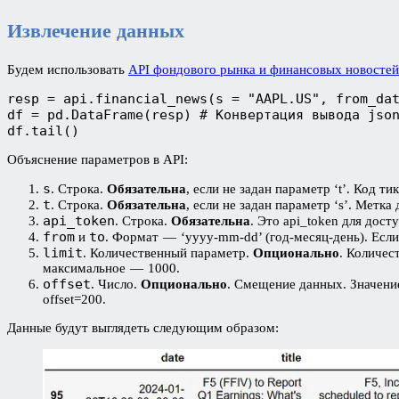
Извлечение данных
Будем использовать
API фондового рынка и финансовых новостей
resp = api.financial_news(s = "AAPL.US", from_da
df = pd.DataFrame(resp) # Конвертация вывода jso
df.tail()
Объяснение параметров в API:
s
. Строка.
Обязательна
, если не задан параметр ‘t’. Код т
t
. Строка.
Обязательна
, если не задан параметр ‘s’. Метк
api_token
. Строка.
Обязательна
. Это api_token для дост
from
to
и
. Формат — ‘yyyy-mm-dd’ (год-месяц-день). Если
limit
. Количественный параметр.
Опционально
. Количес
максимальное — 1000.
offset
. Число.
Опционально
. Смещение данных. Значени
offset=200.
Данные будут выглядеть следующим образом: