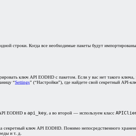
дной строки. Когда все необходимые пакеты будут импортированы
ировать ключ API EODHD с пакетом. Если у вас нет такого ключа,
аницу “
Settings
” (“Настройки”), где найдете свой секретный API-к
api_key
APIClie
ч API EODHD в
, а во второй — используем класс
а секретный ключ API EODHD. Помимо непосредственного хранения
ды и т. д.