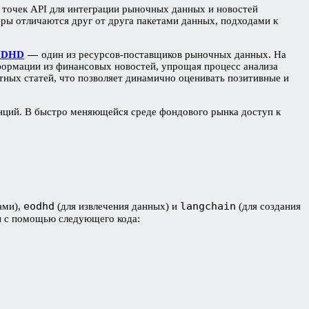
 точек API для интеграции рыночных данных и новостей
ры отличаются друг от друга пакетами данных, подходами к
ODHD
—
один из ресурсов-поставщиков рыночных данных. На
нформации из финансовых новостей, упрощая процесс анализа
тных статей, что позволяет динамично оценивать позитивные и
нций. В быстро меняющейся среде фондового рынка доступ к
eodhd
langchain
ами),
(для извлечения данных) и
(для создания
ы с помощью следующего кода: