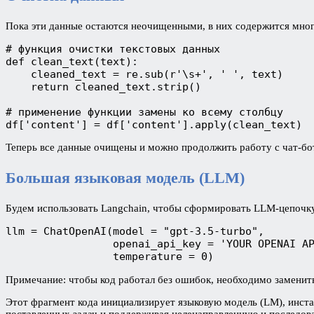
Пока эти данные остаются неочищенными, в них содержится мног
# функция очистки текстовых данных
def clean_text(text):
    cleaned_text = re.sub(r'\s+', ' ', text)
    return cleaned_text.strip()
# применение функции замены ко всему столбцу
df['content'] = df['content'].apply(clean_text)
Теперь все данные очищены и можно продолжить работу с чат-бо
Большая языковая модель (LLM)
Будем использовать Langchain, чтобы сформировать LLM-цепочк
llm = ChatOpenAI(model = "gpt-3.5-turbo",
                 openai_api_key = 'YOUR OPENAI A
                 temperature = 0)
Примечание: чтобы код работал без ошибок, необходимо замени
Этот фрагмент кода инициализирует языковую модель (LM), инста
поставленных задач и поддерживая целенаправленную и последов