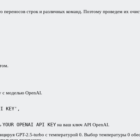
о переносов строк и различных команд. Поэтому проведем их очис
том.
у с моделью OpenAI.
PI KEY', 
YOUR OPENAI API KEY
ть
на ваш ключ API OpenAI.
нцируя GPT-2.5-turbo с температурой 0. Выбор температуры 0 обес
ательную генерацию.