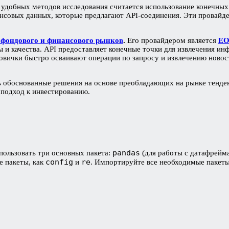
 удобных методов исследования считается использование конечных
нсовых данных, которые предлагают API-соединения. Эти провайде
й фондового и финансового рынков
.
Его провайдером является
E
 и качества. API предоставляет конечные точки для извлечения и
овички быстро осваивают операции по запросу и извлечению новос
ть обоснованные решения на основе преобладающих на рынке тенде
 подход к инвестированию.
pandas
пользовать три основных пакета:
(для работы с датафрейм
config
re
е пакеты, как
и
. Импортируйте все необходимые пакет