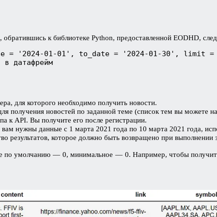
, обратившись к библиотеке Python, предоставленной EODHD, сл
te = '2024-01-01', to_date = '2024-01-30', limit =
n в датафрейм
икера, для которого необходимо получить новости.
а для получения новостей по заданной теме (список тем вы можете н
упа к API. Вы получите его после регистрации.
 вам нужны данные с 1 марта 2021 года по 10 марта 2021 года, ис
тво результатов, которое должно быть возвращено при выполнении
е по умолчанию — 0, минимальное — 0. Например, чтобы получить 1