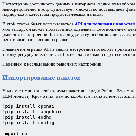
Несмотря на доступность данных в интернете, одним из наиболее
непосредственно в код. Существует множество поставщиков фина
поддержке и качеством предоставляемых данных.
В этой статье будет использоваться
API для получения новосте
мой взгляд, он может похвастаться идеальным соотношением цены
рыночных настроений. Благодаря удобству использования, даже н
негативные настроения на рынке.
Плавная интеграция API в анализ настроений позволяет принима
такому ресурсу обеспечивает более адаптивный и стратегический
Перейдем к исследованию рыночных настроений.
Импортирование пакетов
Начнем с импорта необходимых пакетов в среду Python. Будем ис
LLM-модели). Кроме них, нам понадобятся такие вспомогательны
!pip install openai
!pip install langchain
!pip install eodhd
!pip install config
import re