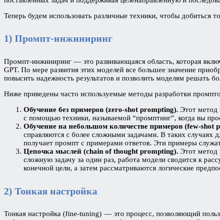
Теперь будем использовать различные техники, чтобы добиться то
1) Промпт-инжиниринг
Промпт-инжиниринг — это развивающаяся область, которая включ
GPT. По мере развития этих моделей все большее значение прио
повысить надежность результатов и позволить моделям решать бол
Ниже приведены часто используемые методы разработки промпто
Обучение без примеров (zero-shot prompting).
Этот метод 
с помощью техники, называемой “промптинг”, когда вы про
Обучение на небольшом количестве примеров (few-shot p
справляются с более сложными задачами. В таких случаях 
получает промпт с примерами ответов. Эти примеры служа
Цепочка мыслей (chain of thought prompting).
Этот метод 
сложную задачу за один раз, работа модели сводится к рас
конечной цели, а затем рассматриваются логические предпо
2) Тонкая настройка
Тонкая настройка (fine-tuning) — это процесс, позволяющий пол