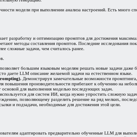
чности модели при выполнении анализа настроений. Есть много спо
ает разработку и оптимизацию промптов для достижения максимал
бретают методы составления промптов. Последние исследования п
ее сложные задачи, чем считалось ранее.
в.
позволяет большим языковым моделям решать новые задачи даже б
сто даете LLM описание желаемой задачи на естественном языке.
rompting).
Демонстрируя замечательные возможности промптинга, 
для повышения производительности прибегают к обучению на небол
т основой для выполнения моделью последующих задач.
используется для систем ИИ, когда нужно упростить сложную задач
суждению, позволяющему разделить решение на ряд мелких, послед
сылки и подзадачи, необходимые для достижения этой цели.
ьзователям адаптировать предварительно обученные LLM для выпол