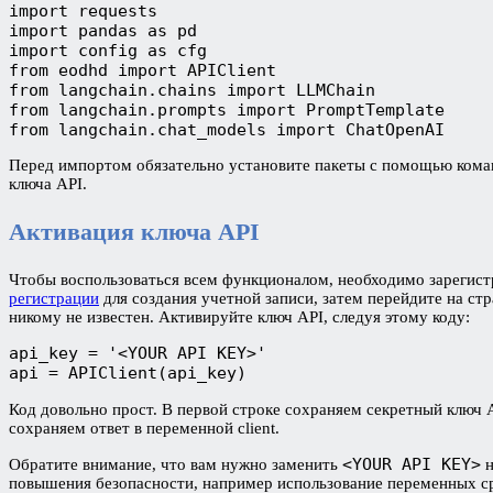
import requests
import pandas as pd
import config as cfg
from eodhd import APIClient
from langchain.chains import LLMChain
from langchain.prompts import PromptTemplate
from langchain.chat_models import ChatOpenAI
Перед импортом обязательно установите пакеты с помощью коман
ключа API.
Активация ключа API
Чтобы воспользоваться всем функционалом, необходимо зарегистр
регистрации
для создания учетной записи, затем перейдите на стр
никому не известен. Активируйте ключ API, следуя этому коду:
api_key = '<YOUR API KEY>'
api = APIClient(api_key)
Код довольно прост. В первой строке сохраняем секретный клю
сохраняем ответ в переменной client.
<YOUR API KEY>
Обратите внимание, что вам нужно заменить
н
повышения безопасности, например использование переменных сре