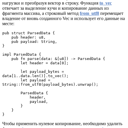
нагрузки и преобразуя вектор в строку. Функция
to_vec
отвечает за выделение кучи и копирование данных из
фрагмента массива, а строковый метод
from_utf8
перемещает
владение от вновь созданного Vec и использует его данные на
месте:
pub struct ParsedData {
    pub header: u8,
    pub payload: String,
}
impl ParsedData {
    pub fn parse(data: &[u8]) -> ParsedData {
        let header = data[0];
        let payload_bytes = 
data[1..data.len()].to_vec();
        let payload = 
String::from_utf8(payload_bytes).unwrap();
        ParsedData {
            header,
            payload,
        }
    }
}
Чтобы применить нулевое копирование, необходимо удалить