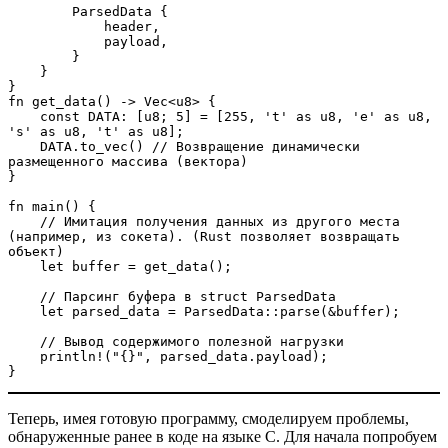
        ParsedData {
            header,
            payload,
        }
    }
}
fn get_data() -> Vec<u8> {
    const DATA: [u8; 5] = [255, 't' as u8, 'e' as u8, 
's' as u8, 't' as u8];
    DATA.to_vec() // Возвращение динамически 
размещенного массива (вектора)
}
fn main() {
    // Имитация получения данных из другого места 
(например, из сокета). (Rust позволяет возвращать 
объект)
    let buffer = get_data();
    // Парсинг буфера в struct ParsedData 
    let parsed_data = ParsedData::parse(&buffer);
    // Вывод содержимого полезной нагрузки
    println!("{}", parsed_data.payload);
}
Теперь, имея готовую программу, смоделируем проблемы,
обнаруженные ранее в коде на языке C. Для начала попробуем