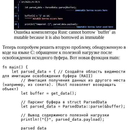
Ошибка компилятора Rust: cannot borrow `buffer` as
mutable because it is also borrowed as immutable
Теперь попробуем решить вторую проблему, обнаруженную в
коде на языке C: обращение к полезной нагрузке после
освобождения исходного буфера. Вот новая функция main:
fn main() {
    let parsed_data = { // Создайте область видимости 
для имитации освобождения буфера (RAII)
        // Имитация получения данных из другого места 
(например, из сокета). (Rust позволяет возвращать 
объект)
        let buffer = get_data();
        // Парсинг буфера в struct ParsedData 
        let parsed_data = ParsedData::parse(&buffer);
        // Вывод содержимого полезной нагрузки 
        println!("{}", parsed_data.payload);
        parsed_data