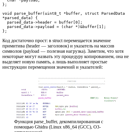
  char *payload;
};
void parse_buffer(uint8_t *buffer, struct ParsedData 
*parsed_data) {
  parsed_data->header = buffer[0];
  parsed_data->payload = (char *)&buffer[1];
};
Код достаточно прост: в struct перемещается значение
примитива (header — заголовок) и указатель на массив
символов (payload — полезная нагрузка). Заметим, что хотя
некоторые могут назвать эту процедуру копированием, она не
выделяет новую память, а лишь выполняет простые
инструкции перемещения значений и указателей:
Функция parse_buffer, декомпилированная с
помощью Ghidra (Linux x86_64 (GCC), O3-