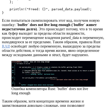
    };
    println!("Freed: {}", parsed_data.payload);
}
Если попытаться скомпилировать этот код, получим новую
ошибку:
`buffer` does not live long enough (`buffer` живет
недостаточно долго)
. Это происходит потому, что в то время
как буфер выходит за пределы области видимости,
происходит перемещение владения parsed_data в переменную,
находящуюся за ее пределами. Таким образом, правила Rust
RAII
освободят любую переменную, вышедшую за пределы
области действия, и тогда время жизни, явно определенное
между исходными данными и struct, будет нарушено.
Ошибка компилятора Rust: `buffer` does not live
long enough
Таким образом, хотя концепции времени жизни и
заимствования довольно сложные, они позволяют