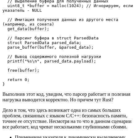
  // Выделение буфера для полученных данных 
  uint8_t *buffer = malloc(1024); // Игнорируем, если 
указатель - NULL
  // Имитация получения данных из другого места 
(например, из сокета)
  get_data(buffer);
  // Парсинг буфера в struct ParsedData
  struct ParsedData parsed_data;
  parse_buffer(buffer, &parsed_data);
  // Вывод содержимого полезной нагрузки
  printf("%s\n", parsed_data.payload);
  free(buffer);
  return 0;
}
Выполнив этот код, увидим, что парсер работает и полезная
нагрузка выводится корректно. Но причем тут Rust?
Дело в том, что здесь возникает одна из самых больших
проблем, связанных с языком C/C++: безопасность памяти,
точнее ее отсутствие. Несмотря на то что в данном сценарии
все работает, код чреват несколькими глубинными сбоями.
Применение указателя к динамически выделяемому