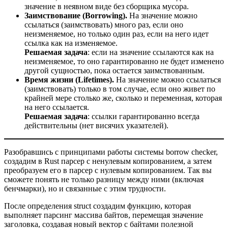
значение в неявном виде без сборщика мусора.
Заимствование (Borrowing).
На значение можно
ссылаться (заимствовать) много раз, если оно
неизменяемое, но только один раз, если на него идет
ссылка как на изменяемое.
Решаемая задача
: если на значение ссылаются как на
неизменяемое, то оно гарантированно не будет изменено
другой сущностью, пока остается заимствованным.
Время жизни (Lifetimes).
На значение можно ссылаться
(заимствовать) только в том случае, если оно живет по
крайней мере столько же, сколько и переменная, которая
на него ссылается.
Решаемая задача
: ссылки гарантированно всегда
действительны (нет висячих указателей).
Разобравшись с принципами работы системы borrow checker,
создадим в Rust парсер с ненулевым копированием, а затем
преобразуем его в парсер с нулевым копированием. Так вы
сможете понять не только разницу между ними (включая
бенчмарки), но и связанные с этим трудности.
После определения struct создадим функцию, которая
выполняет парсинг массива байтов, перемещая значение
заголовка, создавая новый вектор с байтами полезной