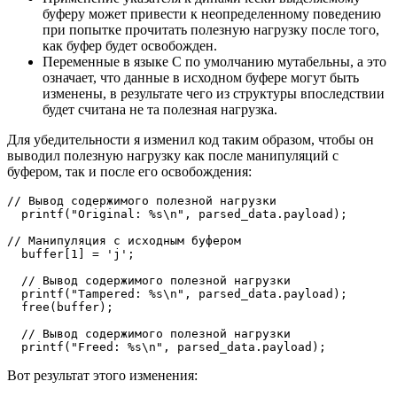
буферу может привести к неопределенному поведению
при попытке прочитать полезную нагрузку после того,
как буфер будет освобожден.
Переменные в языке C по умолчанию мутабельны, а это
означает, что данные в исходном буфере могут быть
изменены, в результате чего из структуры впоследствии
будет считана не та полезная нагрузка.
Для убедительности я изменил код таким образом, чтобы он
выводил полезную нагрузку как после манипуляций с
буфером, так и после его освобождения:
// Вывод содержимого полезной нагрузки 
  printf("Original: %s\n", parsed_data.payload);
// Манипуляция с исходным буфером
  buffer[1] = 'j';
  // Вывод содержимого полезной нагрузки
  printf("Tampered: %s\n", parsed_data.payload);
  free(buffer);
  // Вывод содержимого полезной нагрузки
  printf("Freed: %s\n", parsed_data.payload);
Вот результат этого изменения: