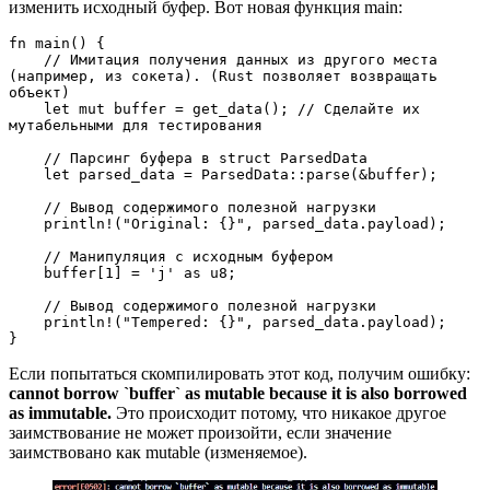
изменить исходный буфер. Вот новая функция main:
fn main() {
    // Имитация получения данных из другого места 
(например, из сокета). (Rust позволяет возвращать 
объект)
    let mut buffer = get_data(); // Сделайте их 
мутабельными для тестирования
    // Парсинг буфера в struct ParsedData 
    let parsed_data = ParsedData::parse(&buffer);
    // Вывод содержимого полезной нагрузки
    println!("Original: {}", parsed_data.payload);
    // Манипуляция с исходным буфером
    buffer[1] = 'j' as u8;
    // Вывод содержимого полезной нагрузки
    println!("Tempered: {}", parsed_data.payload);
}
Если попытаться скомпилировать этот код, получим ошибку:
cannot borrow `buffer` as mutable because it is also borrowed
as immutable.
Это происходит потому, что никакое другое
заимствование не может произойти, если значение
заимствовано как mutable (изменяемое).