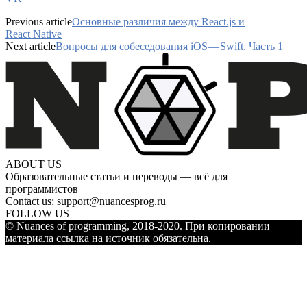
Previous article
Основные различия между React.js и
React Native
Next article
Вопросы для собеседования iOS — Swift. Часть 1
ABOUT US
Образовательные статьи и переводы — всё для
программистов
Contact us:
support@nuancesprog.ru
FOLLOW US
© Nuances of programming, 2018-2020. При копировании
материала ссылка на источник обязательна.