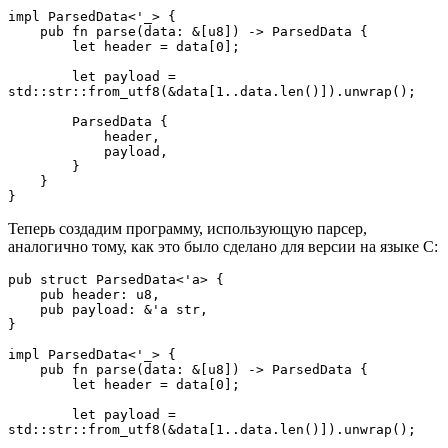
impl ParsedData<'_> {
    pub fn parse(data: &[u8]) -> ParsedData {
        let header = data[0];
        let payload = 
std::str::from_utf8(&data[1..data.len()]).unwrap();
        ParsedData {
            header,
            payload,
        }
    }
}
Теперь создадим программу, использующую парсер,
аналогично тому, как это было сделано для версии на языке С:
pub struct ParsedData<'a> {
    pub header: u8,
    pub payload: &'a str,
}
impl ParsedData<'_> {
    pub fn parse(data: &[u8]) -> ParsedData {
        let header = data[0];
        let payload = 
std::str::from_utf8(&data[1..data.len()]).unwrap();