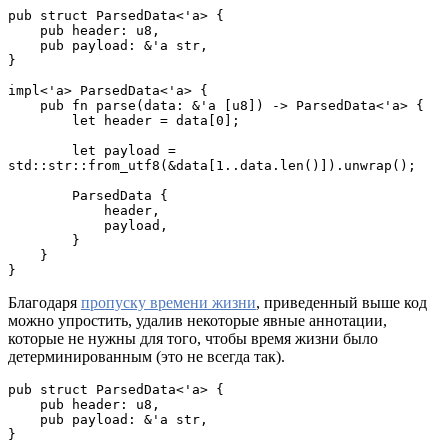
pub struct ParsedData<'a> {
    pub header: u8,
    pub payload: &'a str,
}
impl<'a> ParsedData<'a> {
    pub fn parse(data: &'a [u8]) -> ParsedData<'a> {
        let header = data[0];
        let payload = 
std::str::from_utf8(&data[1..data.len()]).unwrap();
        ParsedData {
            header,
            payload,
        }
    }
}
Благодаря
пропуску времени жизни
, приведенный выше код
можно упростить, удалив некоторые явные аннотации,
которые не нужны для того, чтобы время жизни было
детерминированным (это не всегда так).
pub struct ParsedData<'a> {
    pub header: u8,
    pub payload: &'a str,
}