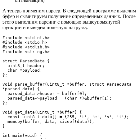
оптимизация)
А теперь применим парсер. В следующей программе выделим
буфер и сымитируем получение определенных данных. После
этого выполним парсинг с помощью вышеупомянутой
функции и выведем полезную нагрузку.
#include <stdint.h>
#include <stdio.h>
#include <stdlib.h>
#include <string.h>
struct ParsedData {
  uint8_t header;
  char *payload;
};
void parse_buffer(uint8_t *buffer, struct ParsedData 
*parsed_data) {
  parsed_data->header = buffer[0];
  parsed_data->payload = (char *)&buffer[1];
};
void get_data(uint8_t *buffer) {
  const uint8_t data[] = {255, 't', 'e', 's', 't'};
  memcpy(buffer, data, sizeof(data));
}
int main(void) {