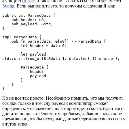
функцию
to_vec
, а также использовать ссылку на
str
вместо
String
. Если выполнить это, то получим следующий код:
pub struct ParsedData {
    pub header: u8,
    pub payload: &str,
}
impl ParsedData {
    pub fn parse(data: &[u8]) -> ParsedData {
        let header = data[0];
        let payload = 
std::str::from_utf8(&data[1..data.len()]).unwrap();
        ParsedData {
            header,
            payload,
        }
    }
}
Но не все так просто. Необходимо помнить, что мы получим
ссылки только в том случае, если компилятор сможет
определить, что значение, на которое идет ссылка, будет жить
достаточно долго. Решим эту проблему, добавив в код явное
время жизни, чтобы исходные данные пережили свою ссылку
внутри struct.