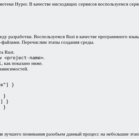
иотеки Hyper. В качестве нисходящих сервисов воспользуемся серв
еду разработки. Воспользуемся Rust в качестве программного язык
-файлами. Перечислим этапы создания среды.
а Rust.
w <project-name>
.
l
, как показано ниже.
 зависимостей.
ve"] }
] }
"] }
] }
Для лучшего понимания разобьем данный процесс на небольшие эта