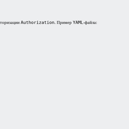
Authorization
YAML
вторизации
. Пример
-файла: