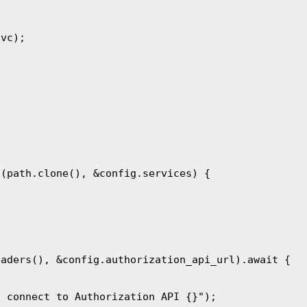
svc);
g(path.clone(), &config.services) {
eaders(), &config.authorization_api_url).await {
o connect to Authorization API {}");