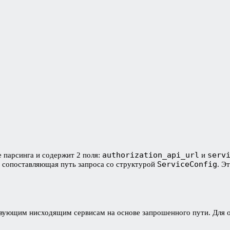
authorization_api_url
serv
е парсинга и содержит 2 поля:
и
ServiceConfig
, сопоставляющая путь запроса со структурой
. Э
ствующим нисходящим сервисам на основе запрошенного пути. Для