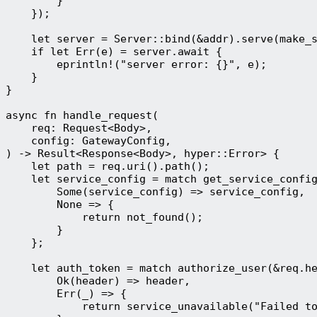
        }
    });
    let server = Server::bind(&addr).serve(make_
    if let Err(e) = server.await {
        eprintln!("server error: {}", e);
    }
}
async fn handle_request(
    req: Request<Body>,
    config: GatewayConfig,
) -> Result<Response<Body>, hyper::Error> {
    let path = req.uri().path();
    let service_config = match get_service_confi
        Some(service_config) => service_config,
        None => {
            return not_found();
        }
    };
    let auth_token = match authorize_user(&req.h
        Ok(header) => header,
        Err(_) => {
            return service_unavailable("Failed t