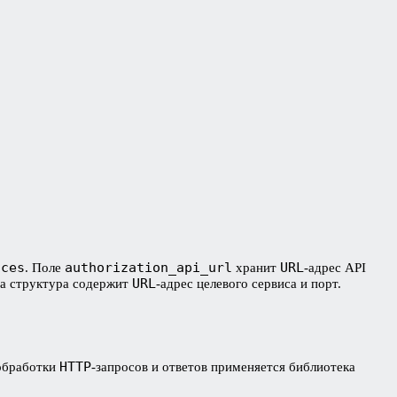
ices
authorization_api_url
URL
. Поле
хранит
-адрес API
URL
та структура содержит
-адрес целевого сервиса и порт.
HTTP
 обработки
-запросов и ответов применяется библиотека