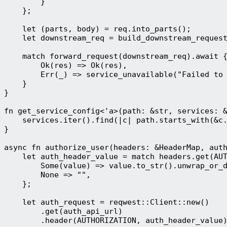
        }
    };
    let (parts, body) = req.into_parts();
    let downstream_req = build_downstream_reques
    match forward_request(downstream_req).await 
        Ok(res) => Ok(res),
        Err(_) => service_unavailable("Failed to
    }
}
fn get_service_config<'a>(path: &str, services: 
    services.iter().find(|c| path.starts_with(&c
}
async fn authorize_user(headers: &HeaderMap, aut
    let auth_header_value = match headers.get(AU
        Some(value) => value.to_str().unwrap_or_
        None => "",
    };
    let auth_request = reqwest::Client::new()
        .get(auth_api_url)
        .header(AUTHORIZATION, auth_header_value