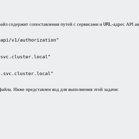
URL
айл содержит сопоставления путей с сервисами и
-адрес API а
/api/v1/authorization"
.svc.cluster.local"
t.svc.cluster.local"
файла. Ниже представлен код для выполнения этой задачи: