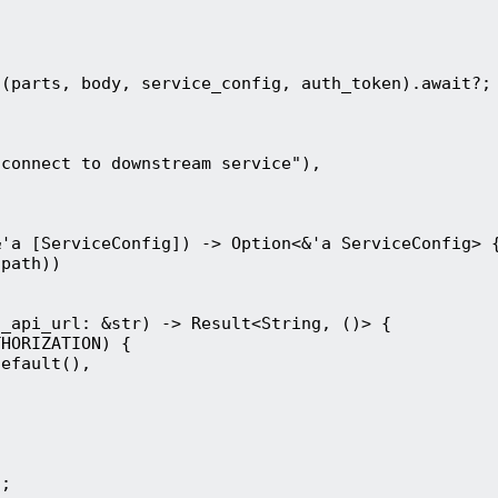
t(parts, body, service_config, auth_token).await?;
{
 connect to downstream service"),
&'a [ServiceConfig]) -> Option<&'a ServiceConfig> 
.path))
h_api_url: &str) -> Result<String, ()> {
THORIZATION) {
default(),
);