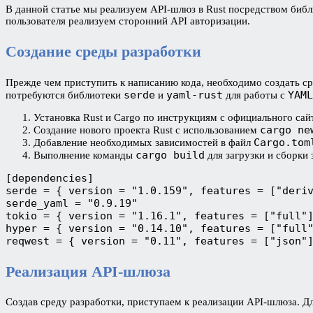
В данной статье мы реализуем API-шлюз в Rust посредством библ
пользователя реализуем сторонний API авторизации.
Создание среды разработки
Прежде чем приступить к написанию кода, необходимо создать ср
serde
yaml-rust
YAML
потребуются библиотеки
и
для работы с
Установка Rust и Cargo по инструкциям с официального сайт
cargo ne
Создание нового проекта Rust с использованием
Cargo.tom
Добавление необходимых зависимостей в файл
cargo build
Выполнение команды
для загрузки и сборки
[dependencies]
serde = { version = "1.0.159", features = ["deri
serde_yaml = "0.9.19"
tokio = { version = "1.16.1", features = ["full"
hyper = { version = "0.14.10", features = ["full
reqwest = { version = "0.11", features = ["json"
Реализация API-шлюза
Создав среду разработки, приступаем к реализации API-шлюза. 