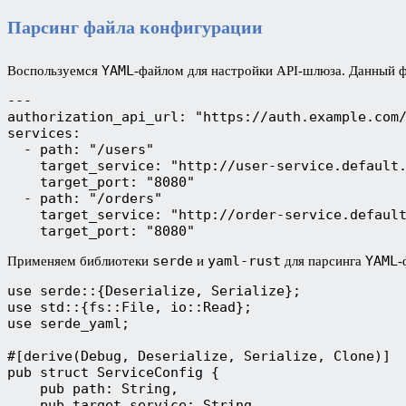
Парсинг файла конфигурации
YAML
Воспользуемся
-файлом для настройки API-шлюза. Данный ф
---
authorization_api_url: "https://auth.example.com
services:
  - path: "/users"
    target_service: "http://user-service.default
    target_port: "8080"
  - path: "/orders"
    target_service: "http://order-service.defaul
    target_port: "8080"
serde
yaml-rust
YAML
Применяем библиотеки
и
для парсинга
-
use serde::{Deserialize, Serialize};
use std::{fs::File, io::Read};
use serde_yaml;
#[derive(Debug, Deserialize, Serialize, Clone)]
pub struct ServiceConfig {
    pub path: String,
    pub target_service: String,