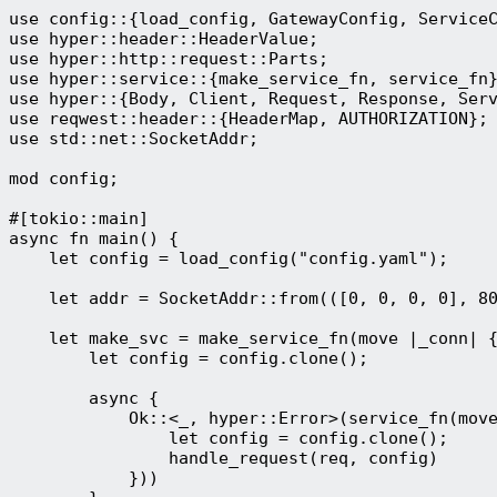
use config::{load_config, GatewayConfig, Service
use hyper::header::HeaderValue;
use hyper::http::request::Parts;
use hyper::service::{make_service_fn, service_fn
use hyper::{Body, Client, Request, Response, Ser
use reqwest::header::{HeaderMap, AUTHORIZATION};
use std::net::SocketAddr;
mod config;
#[tokio::main]
async fn main() {
    let config = load_config("config.yaml");
    let addr = SocketAddr::from(([0, 0, 0, 0], 8
    let make_svc = make_service_fn(move |_conn| 
        let config = config.clone();
        async {
            Ok::<_, hyper::Error>(service_fn(mov
                let config = config.clone();
                handle_request(req, config)
            }))