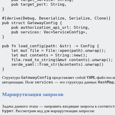
    pub target_port: String,
}
#[derive(Debug, Deserialize, Serialize, Clone)]
pub struct GatewayConfig {
    pub authorization_api_url: String,
    pub services: Vec<ServiceConfig>,
}
pub fn load_config(path: &str) -> Config {
    let mut file = File::open(path).unwrap();
    let mut contents = String::new();
    file.read_to_string(&mut contents).unwrap();
    serde_yaml::from_str(&contents).unwrap()
}
GatewayConfig
YAML
Структура
представляет собой
-файл посл
services
HashMap
авторизации. Поле
— это структура данных
Маршрутизация запросов
Задача данного этапа — направить входящие запросы к соответ
hyper
. Рассмотрим код для маршрутизации запросов: