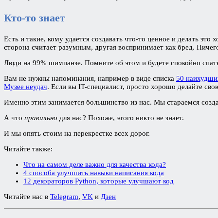
Кто-то знает
Есть и такие, кому удается создавать что-то ценное и делать это 
сторона считает разумным, другая воспринимает как бред. Ничег
Люди на 99% шимпанзе. Помните об этом и будете спокойно спать
Вам не нужны напоминания, например в виде списка
50 наихудши
Музее неудач
. Если вы IT-специалист, просто хорошо делайте сво
Именно этим занимается большинство из нас. Мы стараемся созд
А что
правильно
для нас? Похоже, этого никто не знает.
И мы опять стоим на перекрестке всех дорог.
Читайте также:
Что на самом деле важно для качества кода?
4 способа улучшить навыки написания кода
12 декораторов Python, которые улучшают код
Читайте нас в
Telegram
,
VK
и
Дзен