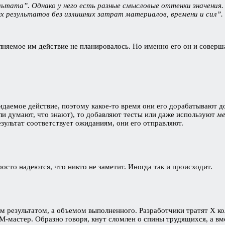
ьтата”. Однако у него есть разные смысловые оттенки значения
х результатов без излишних затрат материалов, времени и сил”.
лняемое им действие не планировалось. Но именно его он и соверш
аемое действие, поэтому какое-то время они его дорабатывают до 
ли думают, что знают), то добавляют тесты или даже используют
ме
зультат соответствует ожиданиям, они его отправляют.
осто надеются, что никто не заметит. Иногда так и происходит.
м результатом, а объемом выполненного. Разработчики тратят X ко
мастер. Образно говоря, кнут сломлен о спины трудящихся, а вмес