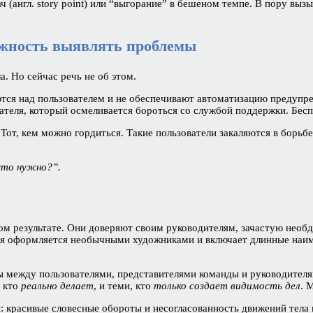
ч (англ. story point) или “выгорание” в бешеном темпе. В пору вы
ожность выявлять проблемы
. Но сейчас речь не об этом.
ются над пользователем и не обеспечивают автоматизацию предуп
вателя, который осмеливается бороться со службой поддержки. Бесп
 Тот, кем можно гордиться. Такие пользователи закаляются в борь
 что нужно?”.
м результате. Они доверяют своим руководителям, зачастую необд
я оформляется необычными художниками и включает длинные наиме
ы между пользователями, представителями команды и руководителя
, кто
реально делает
, и теми, кто
только создает видимость дел
. 
 красивые словесные обороты и несогласованность движений тела 