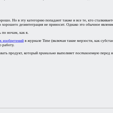
хорошо. Но в эту категорию попадают также и все те, кто сталкивае
о хорошего дезинтеграция не приносит. Однако это обычное явлени
 по ночам, как я.
х изобретений
в журнале Time (включая такие мерзости, как субста
ю работу.
авать продукт, который
правильно
выполняет
поставленную
перед н