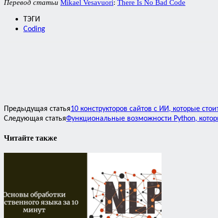
Перевод статьи
Mikael Vesavuori
:
There Is No Bad Code
ТЭГИ
Coding
Предыдущая статья
10 конструкторов сайтов с ИИ, которые сто
Следующая статья
Функциональные возможности Python, котор
Читайте также