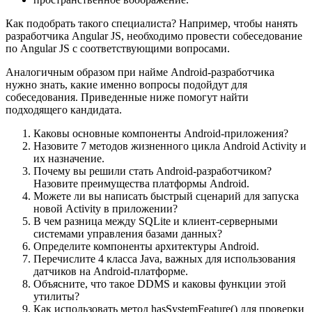
Как подобрать такого специалиста? Например, чтобы нанять
разработчика Angular JS, необходимо провести собеседование
по Angular JS с соответствующими вопросами.
Аналогичным образом при найме Android-разработчика
нужно знать, какие именно вопросы подойдут для
собеседования. Приведенные ниже помогут найти
подходящего кандидата.
Каковы основные компоненты Android-приложения?
Назовите 7 методов жизненного цикла Android Activity и
их назначение.
Почему вы решили стать Android-разработчиком?
Назовите преимущества платформы Android.
Можете ли вы написать быстрый сценарий для запуска
новой Activity в приложении?
В чем разница между SQLite и клиент-серверными
системами управления базами данных?
Определите компоненты архитектуры Android.
Перечислите 4 класса Java, важных для использования
датчиков на Android-платформе.
Объясните, что такое DDMS и каковы функции этой
утилиты?
Как использовать метод hasSystemFeature() для проверки