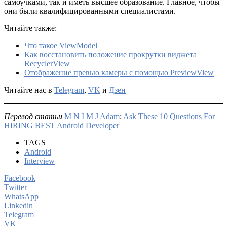
самоучками, так и иметь высшее образование. Главное, чтобы
они были квалифицированными специалистами.
Читайте также:
Что такое ViewModel
Как восстановить положение прокрутки виджета
RecyclerView
Отображение превью камеры с помощью PreviewView
Читайте нас в
Telegram
,
VK
и
Дзен
Перевод статьи
M N I M J Adam
:
Ask These 10 Questions For
HIRING BEST Android Developer
TAGS
Android
Interview
Facebook
Twitter
WhatsApp
Linkedin
Telegram
VK