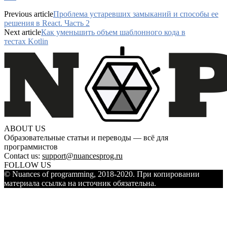
Previous article
Проблема устаревших замыканий и способы ее
решения в React. Часть 2
Next article
Как уменьшить объем шаблонного кода в
тестах Kotlin
ABOUT US
Образовательные статьи и переводы — всё для
программистов
Contact us:
support@nuancesprog.ru
FOLLOW US
© Nuances of programming, 2018-2020. При копировании
материала ссылка на источник обязательна.