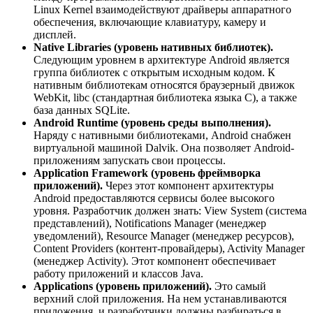
Linux Kernel взаимодействуют драйверы аппаратного
обеспечения, включающие клавиатуру, камеру и
дисплей.
Native Libraries (уровень нативных библиотек).
Следующим уровнем в архитектуре Android является
группа библиотек с открытым исходным кодом. К
нативным библиотекам относятся браузерный движок
WebKit, libc (стандартная библиотека языка C), а также
база данных SQLite.
Android Runtime (уровень среды выполнения).
Наряду с нативными библиотеками, Android снабжен
виртуальной машиной Dalvik. Она позволяет Android-
приложениям запускать свои процессы.
Application Framework (уровень фреймворка
приложений).
Через этот компонент архитектуры
Android предоставляются сервисы более высокого
уровня. Разработчик должен знать: View System (система
представлений), Notifications Manager (менеджер
уведомлений), Resource Manager (менеджер ресурсов),
Content Providers (контент-провайдеры), Activity Manager
(менеджер Activity). Этот компонент обеспечивает
работу приложений и классов Java.
Applications (уровень приложений).
Это самый
верхний слой приложения. На нем устанавливаются
приложения, и разработчики должны разбираться в