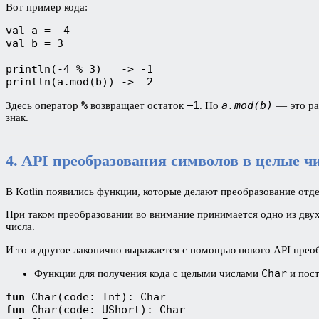
Вот пример кода:
val a = -4

val b = 3

println(-4 % 3)   -> -1

println(a.mod(b)) ->  2
%
–1
a.mod(b)
Здесь оператор
возвращает остаток
. Но
— это ра
знак.
4. API преобразования символов в целые ч
В Kotlin появились функции, которые делают преобразование отд
При таком преобразовании во внимание принимается одно из двух
числа.
И то и другое лаконично выражается с помощью нового API прео
Char
Функции для получения кода с целыми числами
и пос
fun
 Char(code: Int): Char
fun
 Char(code: UShort): Char