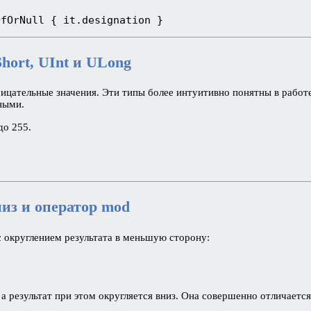
OfOrNull { it.designation }
hort, UInt и ULong
рицательные значения. Эти типы более интуитивно понятны в работ
ными.
до 255.
низ и оператор mod
с округлением результата в меньшую сторону:
 а результат при этом округляется вниз. Она совершенно отличаетс