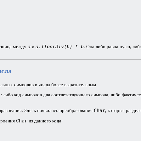
a
a.floorDiv(b) * b
зница между
и
. Она либо равна нулю, либ
исла
ельных символов в числа более выразительным.
: либо код символов для соответствующего символа, либо фактичес
Char
бразования. Здесь появились преобразования
, которые разде
Char
троения
из данного кода: