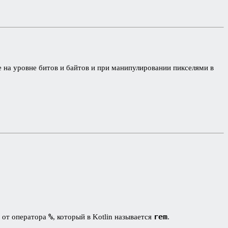
е на уровне битов и байтов и при манипулировании пикселями в
%
rem
я от оператора
, который в Kotlin называется
.