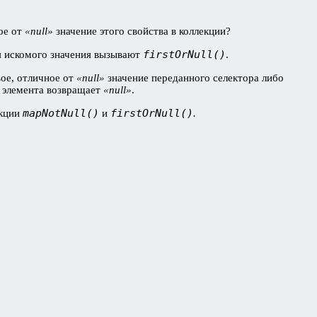
ое от
«null»
значение этого свойства в коллекции?
firstOrNull()
ия искомого значения вызывают
.
ое, отличное от
«null»
значение переданного селектора либо
о элемента возвращает
«null»
.
mapNotNull()
firstOrNull()
нкции
и
.