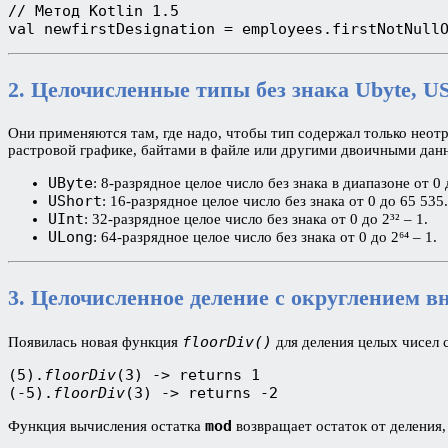
// Метод Kotlin 1.5

val newfirstDesignation = employees.firstNotNull
2. Целочисленные типы без знака Ubyte, US
Они применяются там, где надо, чтобы тип содержал только неот
растровой графике, байтами в файле или другими двоичными дан
UByte
: 8-разрядное целое число без знака в диапазоне от 0 
UShort
: 16-разрядное целое число без знака от 0 до 65 535.
UInt
: 32-разрядное целое число без знака от 0 до 2³² – 1.
ULong
: 64-разрядное целое число без знака от 0 до 2⁶⁴ – 1.
3. Целочисленное деление с округлением в
floorDiv()
Появилась новая функция
для деления целых чисел 
(5).
floorDiv
(3) -> returns 1
(-5).
floorDiv
(3) -> returns -2
mod
Функция вычисления остатка
возвращает остаток от деления,