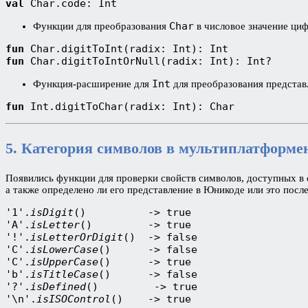
val
 Char.code: Int
Char
Функции для преобразования
в числовое значение циф
fun
 Char.digitToInt(radix: Int): Int
fun
 Char.digitToIntOrNull(radix: Int): Int?
Int
Функция-расширение для
для преобразования представ
fun
 Int.digitToChar(radix: Int): Char
5. Категория символов в мультиплатформе
Появились функции для проверки свойств символов, доступных в о
а также определено ли его представление в Юникоде или это посл
'1'.
isDigit
()          -> true
'A'.
isLetter
()         -> true
'!'.
isLetterOrDigit
()  -> false
'C'.
isLowerCase
()      -> false
'C'.
isUpperCase
()      -> true
'b'.
isTitleCase
()      -> false
'?'.
isDefined
()         -> true
'\n'.
isISOControl
()    -> true