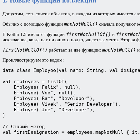
1. Новые функции коллекции
Допустим, есть список объектов, в каждом из которых имеется с
mapNotNull()
Обычно с помощью функции
сначала получают к
firstNotNullOf()
firstNot
В Kotlin 1.5 имеются функции
и
исключение, когда нет ни одного подходящего элемента. Вторая 
firstNotNullOf()
mapNotNull()
работает за две функции:
Проиллюстрируем это кодом:
data class Employee(val name: String, val designa
val employees = listOf(

    Employee("Felix", null),

    Employee("Vee", null),

    Employee("Ram", "Developer"),

    Employee("Vivek", "Senior Developer"),

    Employee("Joe", "Developer"),

)

// Старый метод

val firstDesignation = employees.mapNotNull { it.