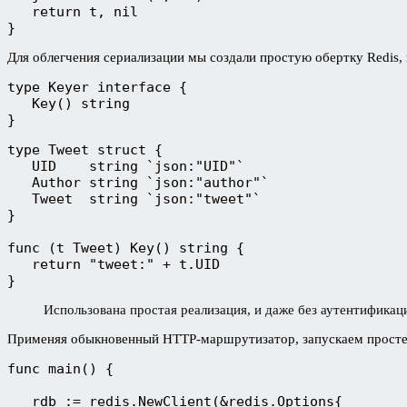
   return t, nil
}
Для облегчения сериализации мы создали простую обертку Redis
type Keyer interface {
   Key() string
}
type Tweet struct {
   UID    string `json:"UID"`
   Author string `json:"author"`
   Tweet  string `json:"tweet"`
}
func (t Tweet) Key() string {
   return "tweet:" + t.UID
}
Использована простая реализация, и даже без аутентификац
Применяя обыкновенный HTTP-маршрутизатор, запускаем простей
func main() {
   rdb := redis.NewClient(&redis.Options{