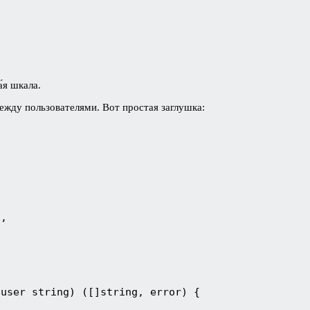
́я шкала.
жду пользователями. Вот простая заглушка:
},
 user string) ([]string, error) {