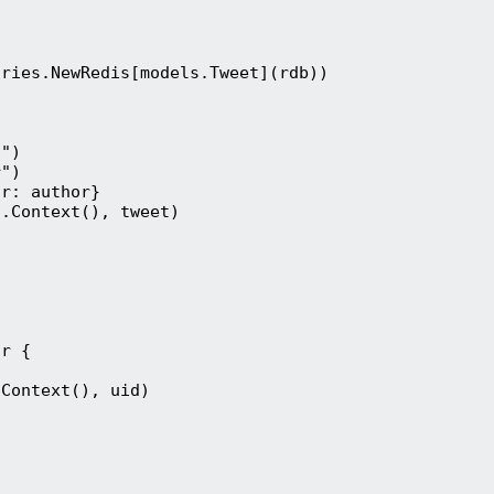
ories.NewRedis[models.Tweet](rdb))
t")
r")
or: author}
).Context(), tweet)
or {
.Context(), uid)