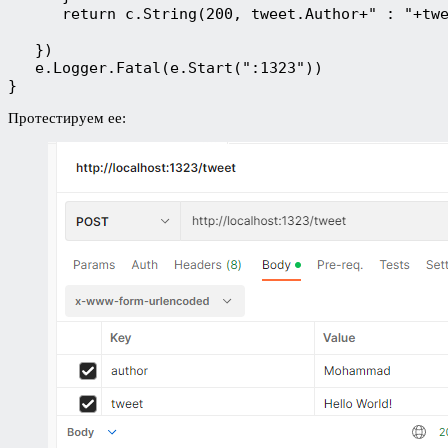
      return c.String(200, tweet.Author+" : "+tw
   })
   e.Logger.Fatal(e.Start(":1323"))
}
Протестируем ее: