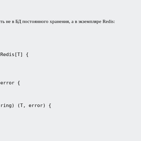
ть не в БД постоянного хранения, а в экземпляре Redis:
 Redis[T] {
 error {
tring) (T, error) {