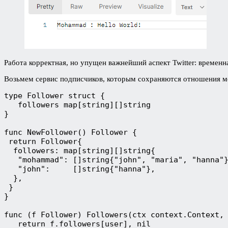
Работа корректная, но упущен важнейший аспект Twitter: временна
Возьмем сервис подписчиков, которым сохраняются отношения ме
type Follower struct {
   followers map[string][]string
}
func NewFollower() Follower {
 return Follower{
  followers: map[string][]string{
   "mohammad": []string{"john", "maria", "hanna"
   "john":     []string{"hanna"},
  },
 }
}
func (f Follower) Followers(ctx context.Context,
   return f.followers[user], nil