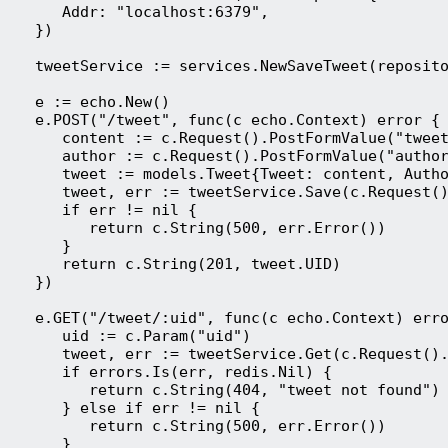
      Addr: "localhost:6379",
   })
   tweetService := services.NewSaveTweet(reposit
   e := echo.New()
   e.POST("/tweet", func(c echo.Context) error {
      content := c.Request().PostFormValue("twee
      author := c.Request().PostFormValue("autho
      tweet := models.Tweet{Tweet: content, Auth
      tweet, err := tweetService.Save(c.Request(
      if err != nil {
         return c.String(500, err.Error())
      }
      return c.String(201, tweet.UID)
   })
   e.GET("/tweet/:uid", func(c echo.Context) err
      uid := c.Param("uid")
      tweet, err := tweetService.Get(c.Request()
      if errors.Is(err, redis.Nil) {
         return c.String(404, "tweet not found")
      } else if err != nil {
         return c.String(500, err.Error())
      }