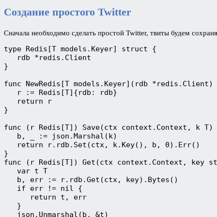
Создание простого Twitter
Сначала необходимо сделать простой Twitter, твиты будем сохраня
type Redis[T models.Keyer] struct {
   rdb *redis.Client
}
func NewRedis[T models.Keyer](rdb *redis.Client)
   r := Redis[T]{rdb: rdb}
   return r
}
func (r Redis[T]) Save(ctx context.Context, k T)
   b, _ := json.Marshal(k)
   return r.rdb.Set(ctx, k.Key(), b, 0).Err()
}
func (r Redis[T]) Get(ctx context.Context, key s
   var t T
   b, err := r.rdb.Get(ctx, key).Bytes()
   if err != nil {
      return t, err
   }
   json.Unmarshal(b, &t)