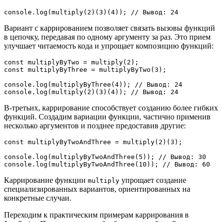
console.log(multiply(2)(3)(4)); // Вывод: 24
Вариант с каррированием позволяет связать вызовы функций
в цепочку, передавая по одному аргументу за раз. Это прием
улучшает читаемость кода и упрощает композицию функций:
const multiplyByTwo = multiply(2);
const multiplyByThree = multiplyByTwo(3);
console.log(multiplyByThree(4)); // Вывод: 24
console.log(multiply(2)(3)(4)); // Вывод: 24
В-третьих, каррирование способствует созданию более гибких
функций. Создадим вариации функции, частично применив
несколько аргументов и позднее предоставив другие:
const multiplyByTwoAndThree = multiply(2)(3);
console.log(multiplyByTwoAndThree(5)); // Вывод: 30
console.log(multiplyByTwoAndThree(10)); // Вывод: 60
Каррирование функции
упрощает создание
multiply
специализированных вариантов, ориентированных на
конкретные случаи.
Переходим к практическим примерам каррирования в