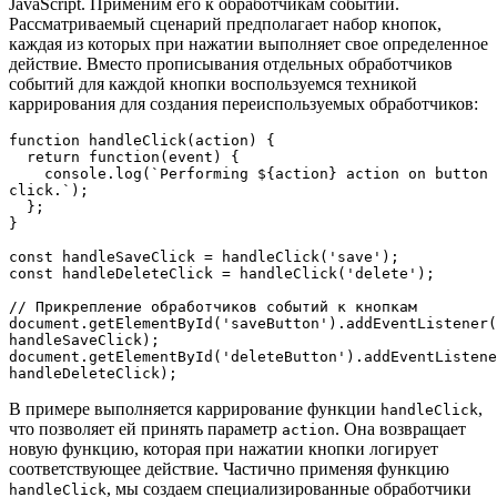
JavaScript. Применим его к обработчикам событий.
Рассматриваемый сценарий предполагает набор кнопок,
каждая из которых при нажатии выполняет свое определенное
действие. Вместо прописывания отдельных обработчиков
событий для каждой кнопки воспользуемся техникой
каррирования для создания переиспользуемых обработчиков:
function handleClick(action) {
  return function(event) {
    console.log(`Performing ${action} action on button 
click.`);
  };
}
const handleSaveClick = handleClick('save');
const handleDeleteClick = handleClick('delete');
// Прикрепление обработчиков событий к кнопкам 
document.getElementById('saveButton').addEventListener(
handleSaveClick);
document.getElementById('deleteButton').addEventListene
handleDeleteClick);
В примере выполняется каррирование функции
,
handleClick
что позволяет ей принять параметр
. Она возвращает
action
новую функцию, которая при нажатии кнопки логирует
соответствующее действие. Частично применяя функцию
, мы создаем специализированные обработчики
handleClick