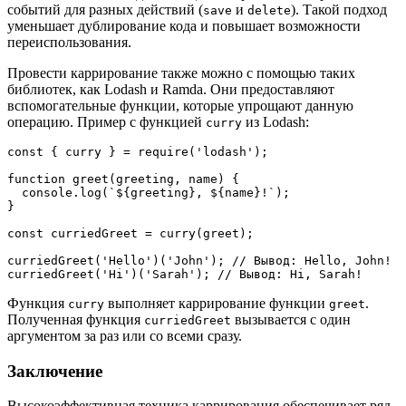
событий для разных действий (
и
). Такой подход
save
delete
уменьшает дублирование кода и повышает возможности
переиспользования.
Провести каррирование также можно с помощью таких
библиотек, как Lodash и Ramda. Они предоставляют
вспомогательные функции, которые упрощают данную
операцию. Пример с функцией
из Lodash:
curry
const { curry } = require('lodash');
function greet(greeting, name) {
  console.log(`${greeting}, ${name}!`);
}
const curriedGreet = curry(greet);
curriedGreet('Hello')('John'); // Вывод: Hello, John!
curriedGreet('Hi')('Sarah'); // Вывод: Hi, Sarah!
Функция
выполняет каррирование функции
.
curry
greet
Полученная функция
вызывается с один
curriedGreet
аргументом за раз или со всеми сразу.
Заключение
Высокоэффективная техника каррирования обеспечивает ряд