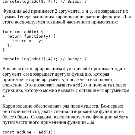
console.log(add(3, 4)); // Вывод: 7
Функция
принимает 2 аргумента,
и
, и возвращает их
add
x
y
сумму. Теперь выполним каррирование данной функции. Для
этого воспользуемся техникой частичного применения:
function add(x) {
  return function(y) {
    return x + y;
  };
}
console.log(add(3)(4)); // Вывод: 7
В варианте с каррированием функция
принимает один
add
аргумент
и возвращает другую функцию, которая
x
принимает второй аргумент
, после чего выполняет
y
сложение. Это позволяет вызвать
и получить новую
add(3)
функцию, которую можно вызвать с оставшимся аргументом
.
4
Каррирование обеспечивает ряд преимуществ. Во-первых,
оно позволяет создавать специализированные функции из
более общих. Создадим переиспользуемую функцию
addOne
путем частичного применения функции
:
add
const addOne = add(1);