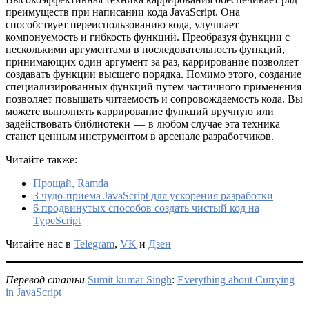
преимуществ при написании кода JavaScript. Она
способствует переиспользованию кода, улучшает
компонуемость и гибкость функций. Преобразуя функции с
несколькими аргументами в последовательность функций,
принимающих один аргумент за раз, каррирование позволяет
создавать функции высшего порядка. Помимо этого, создание
специализированных функций путем частичного применения
позволяет повышать читаемость и сопровождаемость кода. Вы
можете выполнять каррирование функций вручную или
задействовать библиотеки — в любом случае эта техника
станет ценным инструментом в арсенале разработчиков.
Читайте также:
Прощай, Ramda
3 чудо-приема JavaScript для ускорения разработки
6 продвинутых способов создать чистый код на
TypeScript
Читайте нас в
Telegram
,
VK
и
Дзен
Перевод статьи
Sumit kumar Singh
:
Everything about Currying
in JavaScript