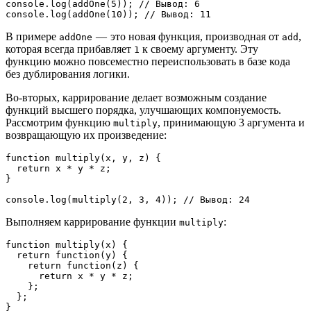
console.log(addOne(5)); // Вывод: 6
console.log(addOne(10)); // Вывод: 11
В примере
— это новая функция, производная от
,
addOne
add
которая всегда прибавляет
к своему аргументу. Эту
1
функцию можно повсеместно переиспользовать в базе кода
без дублирования логики.
Во-вторых, каррирование делает возможным создание
функций высшего порядка, улучшающих компонуемость.
Рассмотрим функцию
, принимающую 3 аргумента и
multiply
возвращающую их произведение:
function multiply(x, y, z) {
  return x * y * z;
}
console.log(multiply(2, 3, 4)); // Вывод: 24
Выполняем каррирование функции
:
multiply
function multiply(x) {
  return function(y) {
    return function(z) {
      return x * y * z;
    };
  };
}