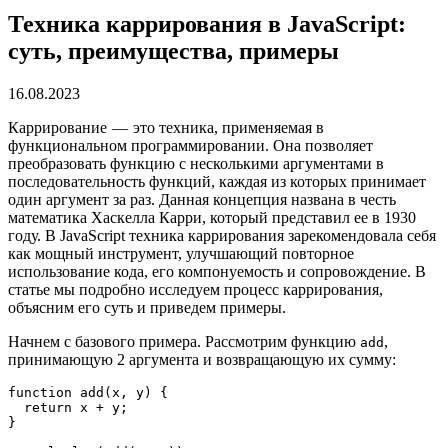
Техника каррирования в JavaScript:
суть, преимущества, примеры
16.08.2023
Каррирование — это техника, применяемая в
функциональном программировании. Она позволяет
преобразовать функцию с несколькими аргументами в
последовательность функций, каждая из которых принимает
один аргумент за раз. Данная концепция названа в честь
математика Хаскелла Карри, который представил ее в 1930
году. В JavaScript техника каррирования зарекомендовала себя
как мощный инструмент, улучшающий повторное
использование кода, его компонуемость и сопровождение. В
статье мы подробно исследуем процесс каррирования,
объясним его суть и приведем примеры.
Начнем с базового примера. Рассмотрим функцию
,
add
принимающую 2 аргумента и возвращающую их сумму:
function add(x, y) {
  return x + y;
}