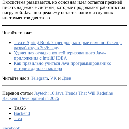
Экосистема развивается, но основная идея остается прежней:
писать надежные системы, которые продолжают работать под
нагрузкой. Java по-прежнему остается одним из лучших
инструментов для этого.
Читайте также:
Java и Spring Boot: 7 трендов, которые изменят бэкенд-
разработку в 2026 году
Удаленная отладка контейнеризованного Java-
приложения с IntelliJ IDEA
Как правильно учиться Java-программированию:
история одного тьютора
Читайте нас в
Telegram
,
VK
и
Дзен
Перевод статьи
Jaytech
:
10 Java Trends That Will Redefine
Backend Development in 2026
TAGS
Backend
Java
Facebook