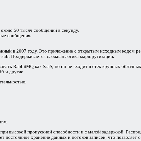
 около 50 тысяч сообщений в секунду.
ные сообщения.
нный в 2007 году. Это приложение с открытым исходным кодом р
b-sub. Поддерживается сложная логика маршрутизации.
зовать RabbitMQ как SaaS, но он не входит в стек крупных облач
ft и другие.
ительностью.
any.
х при высокой пропускной способности и с малой задержкой. Распр
ивает постоянное хранение данных и потоков записей, что позволяе