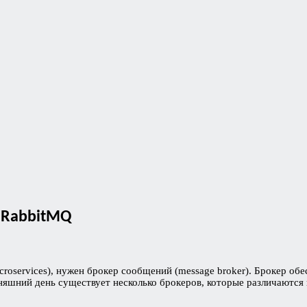
и RabbitMQ
oservices), нужен брокер сообщений (message broker). Брокер об
няшний день существует несколько брокеров, которые различаютс