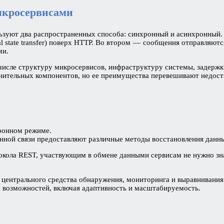
икросервисами
ьзуют два распространенных способа: синхронный и асинхронный.
al state transfer) поверх HTTP. Во втором — сообщения отправляют
ми.
 числе структуру микросервисов, инфраструктуру системы, задержк
лнительных компонентов, но ее преимущества перевешивают недост
ронном режиме.
нной связи предоставляют различные методы восстановления данн
окола REST, участвующим в обмене данными сервисам не нужно зна
центрального средства обнаружения, мониторинга и выравнивания 
е возможностей, включая адаптивность и масштабируемость.