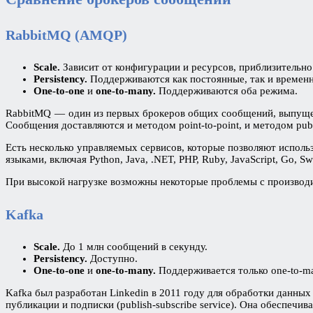
RabbitMQ (AMQP)
Scale.
Зависит от конфигурации и ресурсов, приблизительно
Persistency.
Поддерживаются как постоянные, так и времен
One-to-one
и
one-to-many.
Поддерживаются оба режима.
RabbitMQ — один из первых брокеров общих сообщений, выпуще
Сообщения доставляются и методом point-to-point, и методом pu
Есть несколько управляемых сервисов, которые позволяют исполь
языками, включая Python, Java, .NET, PHP, Ruby, JavaScript, Go, Swi
При высокой нагрузке возможны некоторые проблемы с производ
Kafka
Scale.
До 1 млн сообщений в секунду.
Persistency.
Доступно.
One-to-one
и
one-to-many.
Поддерживается только one-to-m
Kafka был разработан Linkedin в 2011 году для обработки данны
публикации и подписки (publish-subscribe service). Она обеспеч