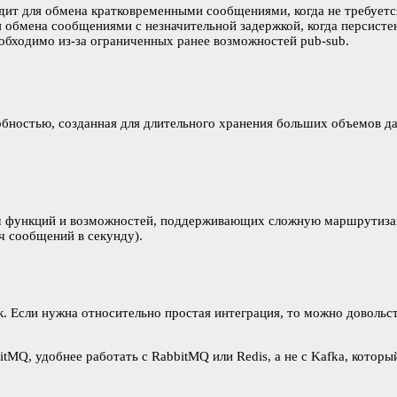
одит для обмена кратковременными сообщениями, когда не требует
 обмена сообщениями с незначительной задержкой, когда персистен
еобходимо из-за ограниченных ранее возможностей pub-sub.
бностью, созданная для длительного хранения больших объемов дан
м функций и возможностей, поддерживающих сложную маршрутиза
ч сообщений в секунду).
. Если нужна относительно простая интеграция, то можно довольс
bitMQ, удобнее работать с RabbitMQ или Redis, а не с Kafka, кото