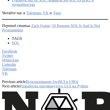
Руководство по SQL: команда MySQL INSERT в
подробностях
Читайте нас в
Telegram
,
VK
и
Дзен
Перевод статьи
Zach Quinn
:
10 Reasons SQL Is And Is Not
Programming
TAGS
SQL
Facebook
Twitter
WhatsApp
Linkedin
Telegram
VK
Previous article
Использование SwiftUI в UIKit
Next article
Разработка продвинутого GUI на Python