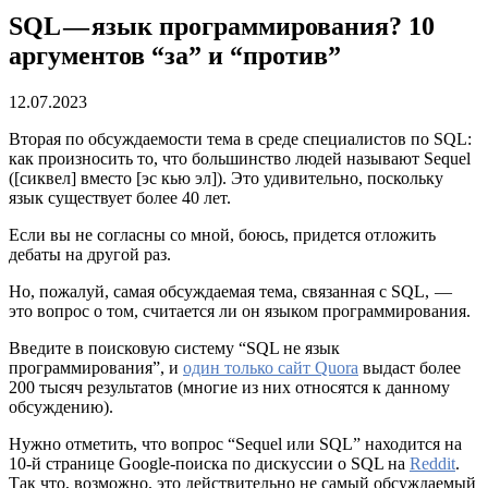
SQL — язык программирования? 10
аргументов “за” и “против”
12.07.2023
Вторая по обсуждаемости тема в среде специалистов по SQL:
как произносить то, что большинство людей называют Sequel
([сиквел] вместо [эс кью эл]). Это удивительно, поскольку
язык существует более 40 лет.
Если вы не согласны со мной, боюсь, придется отложить
дебаты на другой раз.
Но, пожалуй, самая обсуждаемая тема, связанная с SQL, —
это вопрос о том, считается ли он языком программирования.
Введите в поисковую систему “SQL не язык
программирования”, и
один только сайт Quora
выдаст более
200 тысяч результатов (многие из них относятся к данному
обсуждению).
Нужно отметить, что вопрос “Sequel или SQL” находится на
10-й странице Google-поиска по дискуссии о SQL на
Reddit
.
Так что, возможно, это действительно не самый обсуждаемый