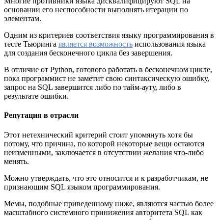
Многие противники языка дисквалифицируют SQL на
основании его неспособности выполнять итерации по
элементам.
Одним из критериев соответствия языку программирования в
тесте Тьюринга
является возможность
использования языка
для создания бесконечного цикла без завершения.
В отличие от Python, готового работать в бесконечном цикле,
пока программист не заметит свою синтаксическую ошибку,
запрос на SQL завершится либо по тайм-ауту, либо в
результате ошибки.
Репутация в отрасли
Этот нетехнический критерий стоит упомянуть хотя бы
потому, что причина, по которой некоторые вещи остаются
неизменными, заключается в отсутствии желания что-либо
менять.
Можно утверждать, что это относится и к разработчикам, не
признающим SQL языком программирования.
Мемы, подобные приведенному ниже, являются частью более
масштабного системного принижения авторитета SQL как