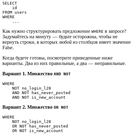
SELECT
    id
FROM users
WHERE
    ...
Как нужно структурировать предложение
в запросе?
WHERE
Задумайтесь на минуту — будьте осторожны, чтобы не
вернуть строки, в которых
любой
из столбцов имеет значение
False.
Когда будете готовы, посмотрите приведенные ниже
варианты. Два из них правильные, а два — неправильные.
Вариант 1. Множество
AND NOT
WHERE
    NOT no_login_l28
    AND NOT has_never_posted
    AND NOT is_new_account
Вариант 2. Множество
OR NOT
WHERE
    NOT no_login_l28
    OR NOT has_never_posted
    OR NOT is_new_account