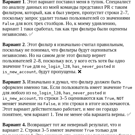
Вариант 1
. Этот вариант поставил меня в тупик. Специалист
по анализу данных из моей команды представил PR с таким
фильтром, который, как я был уверен, пропустит строки 2–7,
поскольку запрос удалит только пользователей со значениями
для всех трех столбцов. Но, к моему удивлению,
False
вариант 1 таки сработал, так как три фильтра были оценены
независимо. ✅
Вариант 2
. Этот фильтр я изначально считал правильным,
поскольку не понимал, что фильтры будут оцениваться
независимо. Но на самом деле этот фильтр вернет
пользователей 2–8, поскольку все, у кого есть хотя бы одно
значение
для
,
и
True
no_login_l28
has_never_posted
, будут пропущены. ❌
is_new_account
Вариант 3.
Изначально я думал, что фильтр должен быть
оформлен именно так. Если пользователь имеет значение
True
для
любого
из
,
и
no_login_l28
has_never_posted
, то строки 3–5 оцениваются как
,
is_new_account
True
NOT
меняет значение на
, и эти строки в итоге исключаются.
False
Этот вариант действительно работает, и мне он гораздо
понятнее, чем вариант 1. Тем не менее оба варианта верны. ✅
Вариант 4.
Возвращает тот же неверный результат, что и
вариант 2. Строки 3–5 имеют значение
только для
True