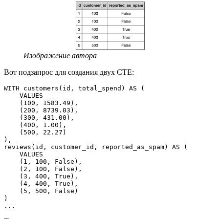
Изображение автора
Вот подзапрос для создания двух CTE:
WITH customers(id, total_spend) AS (
    VALUES
    (100, 1583.49),
    (200, 8739.03),
    (300, 431.00),
    (400, 1.00),
    (500, 22.27)
),
reviews(id, customer_id, reported_as_spam) AS (
    VALUES
    (1, 100, False),
    (2, 100, False),
    (3, 400, True),
    (4, 400, True),
    (5, 500, False)
)
...