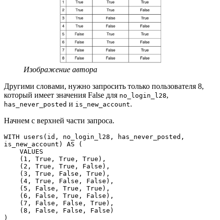
Изображение автора
Другими словами, нужно запросить только пользователя 8,
который имеет значения False для
,
no_login_l28
и
.
has_never_posted
is_new_account
Начнем с верхней части запроса.
WITH users(id, no_login_l28, has_never_posted, 
is_new_account) AS (
    VALUES
    (1, True, True, True),
    (2, True, True, False),
    (3, True, False, True),
    (4, True, False, False),
    (5, False, True, True),
    (6, False, True, False),
    (7, False, False, True),
    (8, False, False, False)
)