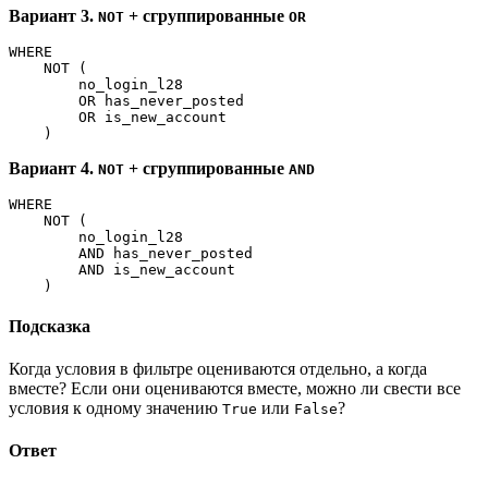
Вариант 3.
+ сгруппированные
NOT
OR
WHERE
    NOT (
        no_login_l28
        OR has_never_posted
        OR is_new_account
    )
Вариант 4.
+ сгруппированные
NOT
AND
WHERE
    NOT (
        no_login_l28
        AND has_never_posted
        AND is_new_account
    )
Подсказка
Когда условия в фильтре оцениваются отдельно, а когда
вместе? Если они оцениваются вместе, можно ли свести все
условия к одному значению
или
?
True
False
Ответ