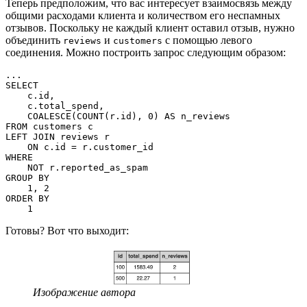
Теперь предположим, что вас интересует взаимосвязь между
общими расходами клиента и количеством его неспамных
отзывов. Поскольку не каждый клиент оставил отзыв, нужно
объединить
и
с помощью левого
reviews
customers
соединения. Можно построить запрос следующим образом:
...
SELECT
    c.id,
    c.total_spend,
    COALESCE(COUNT(r.id), 0) AS n_reviews
FROM customers c
LEFT JOIN reviews r
    ON c.id = r.customer_id
WHERE
    NOT r.reported_as_spam
GROUP BY
    1, 2
ORDER BY
    1
Готовы? Вот что выходит:
Изображение автора