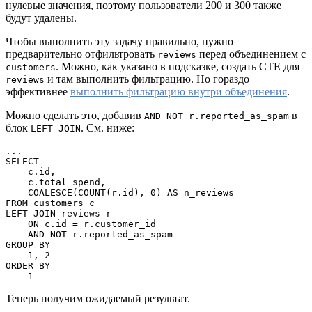
нулевые значения, поэтому пользователи 200 и 300 также
будут удалены.
Чтобы выполнить эту задачу правильно, нужно
предварительно отфильтровать
перед объединением с
reviews
. Можно, как указано в подсказке, создать CTE для
customers
и там выполнить фильтрацию. Но гораздо
reviews
эффективнее
выполнить фильтрацию внутри объединения
.
Можно сделать это, добавив
в
AND NOT r.reported_as_spam
блок
. См. ниже:
LEFT JOIN
...
SELECT
    c.id,
    c.total_spend,
    COALESCE(COUNT(r.id), 0) AS n_reviews
FROM customers c
LEFT JOIN reviews r
    ON c.id = r.customer_id
    AND NOT r.reported_as_spam
GROUP BY
    1, 2
ORDER BY
    1
Теперь получим ожидаемый результат.