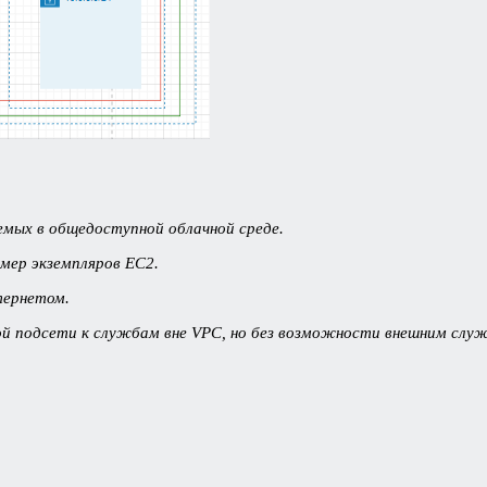
емых в общедоступной облачной среде.
имер экземпляров EC2.
тернетом.
й подсети к службам вне VPC, но без возможности внешним слу