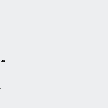
ся;
а;