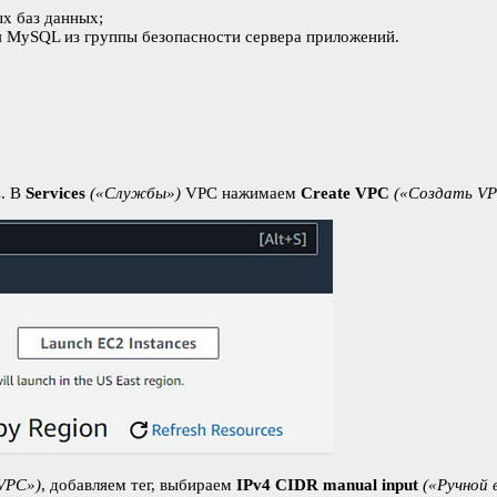
х баз данных;
я MySQL из группы безопасности сервера приложений.
C. В
Services
(«Службы»)
VPC нажимаем
Create VPC
(«Создать VP
 VPC»)
, добавляем тег, выбираем
IPv4 CIDR manual input
(«Ручной 