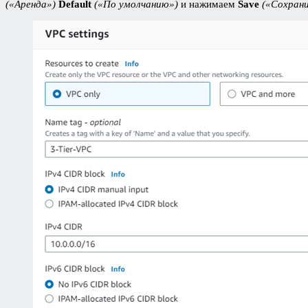
(«Аренда»)
Default
(«По умолчанию»)
и нажимаем
Save
(«Сохран