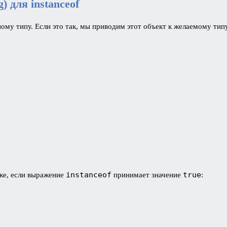
g
) для
instanceof
ому типу. Если это так, мы приводим этот объект к желаемому типу
instanceof
true
иже, если выражение
принимает значение
: