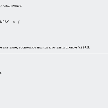
ся следующее:
ONDAY -> {
yield
те значение, воспользовавшись ключевым словом
.
ы.