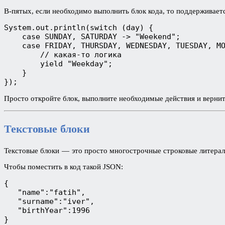
В-пятых, если необходимо выполнить блок кода, то поддерживает
System.out.println(switch (day) {
    case SUNDAY, SATURDAY -> "Weekend";
    case FRIDAY, THURSDAY, WEDNESDAY, TUESDAY, M
        // какая-то логика
        yield "Weekday";
    }
});
Просто откройте блок, выполните необходимые действия и верни
Текстовые блоки
Текстовые блоки — это просто многострочные строковые литерал
Чтобы поместить в код такой JSON:
{
   "name":"fatih",
   "surname":"iver",
   "birthYear":1996
}