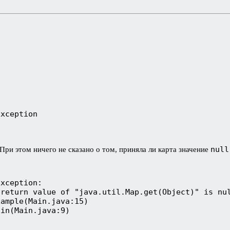
;
Exception
nul
ри этом ничего не сказано о том, приняла ли карта значение
Exception: 
 return value of "java.util.Map.get(Object)" is nu
xample(Main.java:15)
ain(Main.java:9)