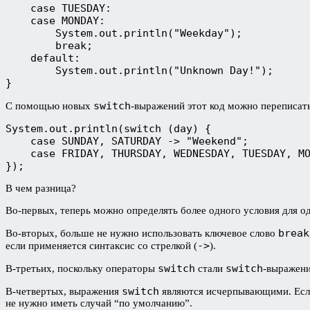
    case TUESDAY:
    case MONDAY:
        System.out.println("Weekday");
        break;
    default:
        System.out.println("Unknown Day!");
}
switch
С помощью новых
-выражений этот код можно переписать
System.out.println(switch (day) {
    case SUNDAY, SATURDAY -> "Weekend";
    case FRIDAY, THURSDAY, WEDNESDAY, TUESDAY, M
});
В чем разница?
Во-первых, теперь можно определять более одного условия для од
break
Во-вторых, больше не нужно использовать ключевое слово
->
если применяется синтаксис со стрелкой (
).
switch
switch
В-третьих, поскольку операторы
стали
-выражени
switch
В-четвертых, выражения
являются исчерпывающими. Если
не нужно иметь случай “по умолчанию”.