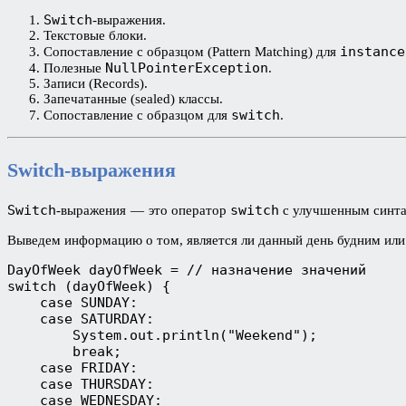
Switch
-выражения.
Текстовые блоки.
instance
Сопоставление с образцом (Pattern Matching) для
NullPointerException
Полезные
.
Записи (Records).
Запечатанные (sealed) классы.
switch
Сопоставление с образцом для
.
Switch-выражения
Switch
switch
-выражения — это оператор
с улучшенным синта
Выведем информацию о том, является ли данный день будним ил
DayOfWeek dayOfWeek = // назначение значений
switch (dayOfWeek) {
    case SUNDAY:
    case SATURDAY:
        System.out.println("Weekend");
        break;
    case FRIDAY:
    case THURSDAY:
    case WEDNESDAY: