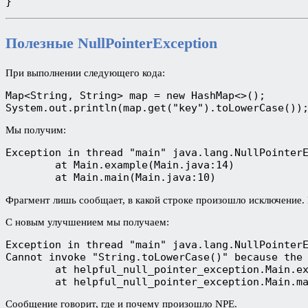
}
Полезные NullPointerException
При выполнении следующего кода:
Map<String, String> map = new HashMap<>();
System.out.println(map.get("key").toLowerCase())
Мы получим:
Exception in thread "main" java.lang.NullPointer
	at Main.example(Main.java:14)
	at Main.main(Main.java:10)
Фрагмент лишь сообщает, в какой строке произошло исключение. П
С новым улучшением мы получаем:
Exception in thread "main" java.lang.NullPointer
Cannot invoke "String.toLowerCase()" because the
	at helpful_null_pointer_exception.Main.e
	at helpful_null_pointer_exception.Main.m
Сообщение говорит, где и почему произошло NPE.