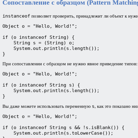
Сопоставление с образцом (
Pattern
Matchin
instanceof
позволяет проверить, принадлежит ли объект к нужн
Object o = "Hello, World!";

if (o instanceof String) {

    String s = (String) o;

    System.out.println(s.length());

}
При сопоставлении с образцом не нужно явное приведение типов:
Object o = "Hello, World!";

if (o instanceof String s) {

    System.out.println(s.length());

}
s
Вы даже можете использовать переменную
, как это показано н
Object o = "Hello, World!";

if (o instanceof String s && !s.isBlank()) {

    System.out.println(s.toLowerCase());
