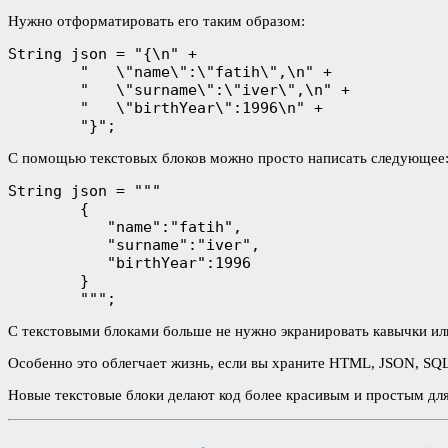
Нужно отформатировать его таким образом:
String json = "{\n" +
        "   \"name\":\"fatih\",\n" +
        "   \"surname\":\"iver\",\n" +
        "   \"birthYear\":1996\n" +
        "}";
С помощью текстовых блоков можно просто написать следующее
String json = """
        {
           "name":"fatih",
           "surname":"iver",
           "birthYear":1996
        }
        """;
С текстовыми блоками больше не нужно экранировать кавычки или
Особенно это облегчает жизнь, если вы храните HTML, JSON, SQ
Новые текстовые блоки делают код более красивым и простым для