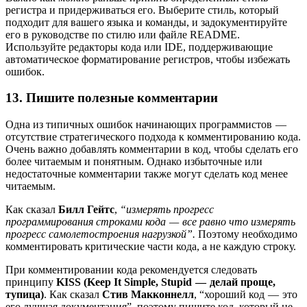
регистра и придерживаться его. Выберите стиль, который
подходит для вашего языка и команды, и задокументируйте
его в руководстве по стилю или файле README.
Используйте редакторы кода или IDE, поддерживающие
автоматическое форматирование регистров, чтобы избежать
ошибок.
13. Пишите полезные комментарии
Одна из типичных ошибок начинающих программистов —
отсутствие стратегического подхода к комментированию кода.
Очень важно добавлять комментарии в код, чтобы сделать его
более читаемым и понятным. Однако избыточные или
недостаточные комментарии также могут сделать код менее
читаемым.
Как сказал
Билл Гейтс
,
“измерять прогресс
программирования строками кода — все равно что измерять
прогресс самолетостроения нагрузкой”.
Поэтому необходимо
комментировать критические части кода, а не каждую строку.
При комментировании кода рекомендуется следовать
принципу
KISS (Keep It Simple, Stupid — делай проще,
тупица)
. Как сказал
Стив Макконнелл
, “хороший код — это
его лучшая документация”, поэтому пишите код, который не