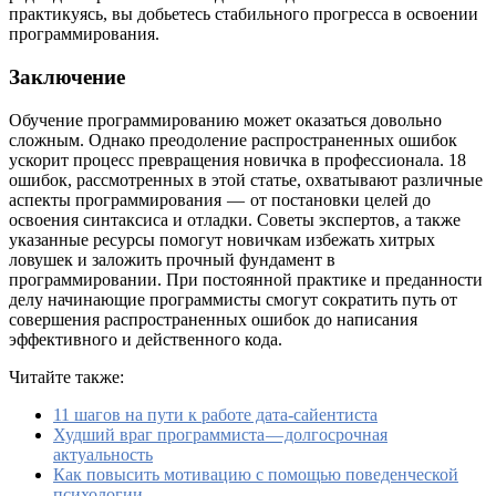
практикуясь, вы добьетесь стабильного прогресса в освоении
программирования.
Заключение
Обучение программированию может оказаться довольно
сложным. Однако преодоление распространенных ошибок
ускорит процесс превращения новичка в профессионала. 18
ошибок, рассмотренных в этой статье, охватывают различные
аспекты программирования — от постановки целей до
освоения синтаксиса и отладки. Советы экспертов, а также
указанные ресурсы помогут новичкам избежать хитрых
ловушек и заложить прочный фундамент в
программировании. При постоянной практике и преданности
делу начинающие программисты смогут сократить путь от
совершения распространенных ошибок до написания
эффективного и действенного кода.
Читайте также:
11 шагов на пути к работе дата-сайентиста
Худший враг программиста — долгосрочная
актуальность
Как повысить мотивацию с помощью поведенческой
психологии