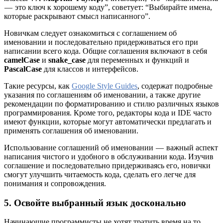
— это ключ к хорошему коду”, советует: “Выбирайте имена,
которые раскрывают смысл написанного”.
Новичкам следует ознакомиться с соглашением об
именовании и последовательно придерживаться его при
написании всего кода. Общие соглашения включают в себя
camelCase
и
snake_case
для переменных и функций и
PascalCase
для классов и интерфейсов.
Такие ресурсы, как
Google Style Guides
, содержат подробные
указания по соглашениям об именовании, а также другие
рекомендации по форматированию и стилю различных языков
программирования. Кроме того, редакторы кода и IDE часто
имеют функции, которые могут автоматически предлагать и
применять соглашения об именовании.
Использование соглашений об именовании — важный аспект
написания чистого и удобного в обслуживании кода. Изучив
соглашение и последовательно придерживаясь его, новички
смогут улучшить читаемость кода, сделать его легче для
понимания и сопровождения.
5. Освойте выбранный язык досконально
Начинающие программисты не хотят тратить время на то,