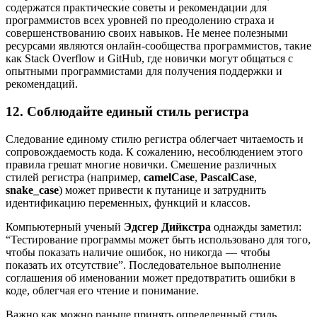
содержатся практические советы и рекомендации для
программистов всех уровней по преодолению страха и
совершенствованию своих навыков. Не менее полезными
ресурсами являются онлайн-сообщества программистов, такие
как Stack Overflow и GitHub, где новички могут общаться с
опытными программистами для получения поддержки и
рекомендаций.
12. Соблюдайте единый стиль регистра
Следование единому стилю регистра облегчает читаемость и
сопровождаемость кода. К сожалению, несоблюдением этого
правила грешат многие новички. Смешение различных
стилей регистра (например,
camelCase
,
PascalCase
,
snake_case
) может привести к путанице и затруднить
идентификацию переменных, функций и классов.
Компьютерный ученый
Эдсгер Дийкстра
однажды заметил:
“Тестирование программы может быть использовано для того,
чтобы показать наличие ошибок, но никогда — чтобы
показать их отсутствие”. Последовательное выполнение
соглашения об именовании может предотвратить ошибки в
коде, облегчая его чтение и понимание.
Важно как можно раньше принять определенный стиль