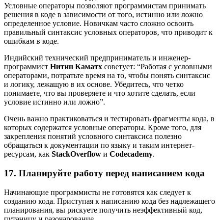
Условные операторы позволяют программистам принимать
решения в коде в зависимости от того, истинно или ложно
определенное условие. Новичкам часто сложно освоить
правильный синтаксис условных операторов, что приводит к
ошибкам в коде.
Индийский технический предприниматель и инженер-
программист
Нитин Каматх
советует: “Работая с условными
операторами, потратьте время на то, чтобы понять синтаксис
и логику, лежащую в их основе. Убедитесь, что четко
понимаете, что вы проверяете и что хотите сделать, если
условие истинно или ложно”.
Очень важно практиковаться и тестировать фрагменты кода, в
которых содержатся условные операторы. Кроме того, для
закрепления понятий условного синтаксиса полезно
обращаться к документации по языку и таким интернет-
ресурсам, как
StackOverflow
и
Codecademy
.
17. Планируйте работу перед написанием кода
Начинающие программисты не готовятся как следует к
созданию кода. Приступая к написанию кода без надлежащего
планирования, вы рискуете получить неэффективный код,
путаницу и разочарование.