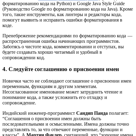
форматированию кода на Python) и Google Java Style Guide
(Руководство Google по форматированию кода на Java). Кроме
того, такие инструменты, как линтеры и редакторы кода,
помогут выявить и исправить ошибки форматирования в
коде.
Пренебрежение рекомендациями по форматированию кода —
распространенная ошибка начинающих программистов.
Заботясь о чистоте кода, комментировании и отступах, вы
будете создавать хорошо читаемый и удобный в
сопровождении код.
4. Следуйте соглашению о присвоении имен
Новички часто не соблюдают соглашение о присвоении имен
переменным, функциям и другим элементам.
Несогласованное именование может затруднить чтение и
понимание кода, а также усложнить его отладку и
сопровождение.
Индийский инженер-программист
Сандип Панда
полагает:
“Соглашения о присвоении имен должны быть
последовательными и осмысленными. Имена должны точно
представлять то, за что отвечают переменные, функции и
классы”. А
Мартин Фаулер,
считающий, что “хорошие имена