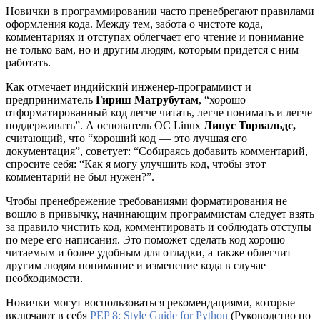
Новички в программировании часто пренебрегают правилами
оформления кода. Между тем, забота о чистоте кода,
комментариях и отступах облегчает его чтение и понимание
не только вам, но и другим людям, которым придется с ним
работать.
Как отмечает индийский инженер-программист и
предприниматель
Гириш Матрубутам
, “хорошо
отформатированный код легче читать, легче понимать и легче
поддерживать”. А основатель ОС Linux
Линус Торвальдс,
считающий, что “хороший код — это лучшая его
документация”, советует: “Собираясь добавить комментарий,
спросите себя: “Как я могу улучшить код, чтобы этот
комментарий не был нужен?”.
Чтобы пренебрежение требованиями форматирования не
вошло в привычку, начинающим программистам следует взять
за правило чистить код, комментировать и соблюдать отступы
по мере его написания. Это поможет сделать код хорошо
читаемым и более удобным для отладки, а также облегчит
другим людям понимание и изменение кода в случае
необходимости.
Новички могут воспользоваться рекомендациями, которые
включают в себя
PEP 8: Style Guide for Python
(Руководство по