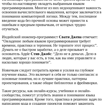
чтобы по-настоящему овладеть выбранным языком
программирования. Многие из них недооценивают важность
освоения вычислительного мышления, которое заключается в
понимании компьютерной логики. Между тем, поспешное
введение кода без прочной основы может привести к
ошибкам и вредным привычкам, от которых трудно
отучиться.
Индийский инженер-программист
Свати Джена
отмечает:
“Овладение любым языком программирования требует
времени, практики и терпения. Не торопите этот процесс”.
Думать не о быстром заработке, а о деле призывает и
основатель Apple
Стив Джобс
: “Дело не в деньгах. Дело в
людях, которые у вас есть, в том, как вы ими управляете и
насколько хорошо понимаете”.
Новичкам следует потратить время и усилия на глубокое
изучение языка. Это включает в себя не только синтаксис и
основные понятия, но и лучшие практики, паттерны
проектирования, а также общие библиотеки и фреймворки.
Такие ресурсы, как онлайн-курсы, учебники и онлайн-
сообщества, помогут углубить знания и понимание языка
программирования. Кроме того, практика в решении задач по
написанию кода и создание проектов поможет закрепить