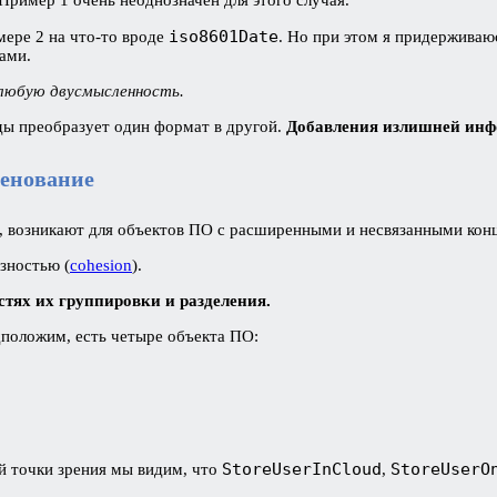
 Пример 1 очень неоднозначен для этого случая.
iso8601Date
ере 2 на что-то вроде
. Но при этом я придерживаю
ами.
любую двусмысленность.
ды преобразует один формат в другой.
Добавления излишней инфо
енование
мя, возникают для объектов ПО с расширенными и несвязанными ко
зностью (
cohesion
).
тях их группировки и разделения.
дположим, есть четыре объекта ПО:
StoreUserInCloud
StoreUserO
ой точки зрения мы видим, что
,