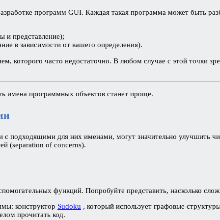
разработке программ GUI. Каждая такая программа может быть раз
ы и представление);
ние в зависимости от вашего определения).
ем, которого часто недостаточно. В любом случае с этой точки зр
ать имена программных объектов станет проще.
ии
нии с подходящими для них именами, могут значительно улучшить 
(separation of concerns).
омогательных функций. Попробуйте представить, насколько сложно
аммы: конструктор
Sudoku
, который использует графовые структуры 
елом прочитать код.