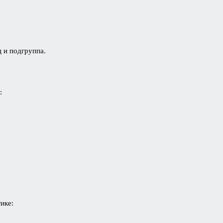
ц и подгруппа.
:
ике: