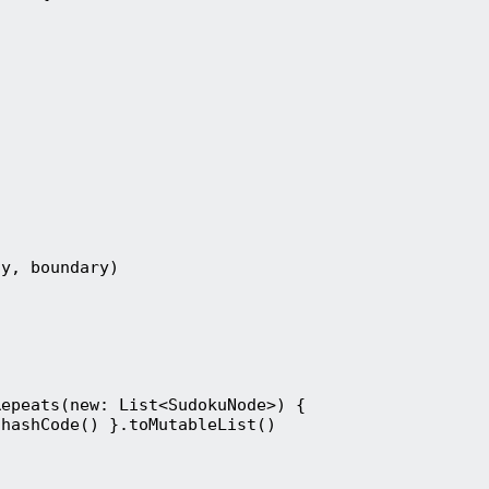
 y, boundary)
Repeats(new: List<SudokuNode>) {
.hashCode() }.toMutableList()