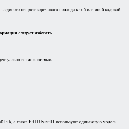
сь единого непротиворечивого подхода к той или иной кодовой
рмации следует избегать.
нцептуально возможностями.
nDisk
EditUserUI
, а также
используют одинаковую модель