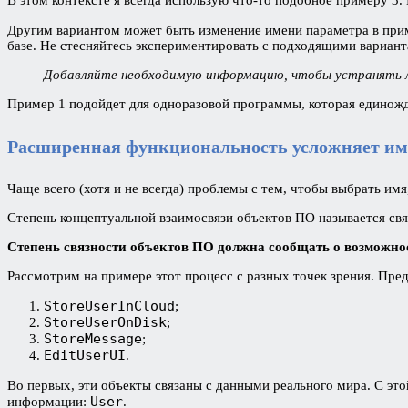
В этом контексте я всегда использую что-то подобное примеру 3.
Другим вариантом может быть изменение имени параметра в прим
базе. Не стесняйтесь экспериментировать с подходящими вариант
Добавляйте необходимую информацию, чтобы устранять 
Пример 1 подойдет для одноразовой программы, которая единож
Расширенная функциональность усложняет им
Чаще всего (хотя и не всегда) проблемы с тем, чтобы выбрать и
Степень концептуальной взаимосвязи объектов ПО называется свя
Степень связности объектов ПО должна сообщать о возможнос
Рассмотрим на примере этот процесс с разных точек зрения. Пре
StoreUserInCloud
;
StoreUserOnDisk
;
StoreMessage
;
EditUserUI
.
Во первых, эти объекты связаны с данными реального мира. С эт
User
информации:
.