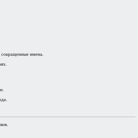
и сокращенные имена.
аях.
е.
ода.
ков.