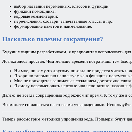
выбор названий переменных, классов и функций;
функции помощника;
кодовые комментарии;
перечисления, словари, запечатанные классы и пр.;
формирование пакетов и наименование.
Насколько полезны сокращения?
Будучи младшим разработчиком, я предпочитал использовать для
Логика здесь простая. Чем меньше времени потратишь, тем быст
Ни мне, ни кому-то другому никогда не придется читать и ис
Я хорошо запоминаю используемые в функциях переменные
Мне не приходится заниматься созданием достаточно сложн
Я смогу переименовать нелепые или непонятные названия ф
Далеко не всегда сокращенный код экономит время. К тому же в с
Вы можете соглашаться не со всеми утверждениями. Используйте и
Теперь рассмотрим методики упрощения кода. Примеры будут дан
Как выбирать имена классов, переменных