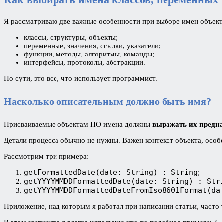
Я рассматриваю две важные особенности при выборе имен объект
классы, структуры, объекты;
переменные, значения, ссылки, указатели;
функции, методы, алгоритмы, команды;
интерфейсы, протоколы, абстракции.
По сути, это все, что использует программист.
Насколько описательным должно быть имя?
Присваиваемые объектам ПО имена должны
выражать их предна
Детали процесса обычно не нужны. Важен контекст объекта, особ
Рассмотрим три примера:
getFormattedDate(date: String) : String
;
getYYYYMMDDFormattedDate(date: String) : Str
getYYYYMMDDFormattedDateFromIso8601Format(da
Приложение, над которым я работал при написании статьи, часто