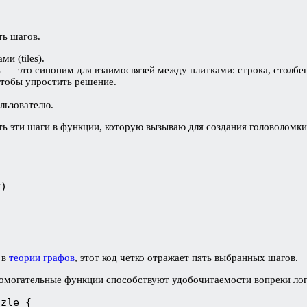
ть шагов.
и (tiles).
s — это синоним для взаимосвязей между плитками: строка, столбе
чтобы упростить решение.
льзователю.
ть эти шаги в функции, которую вызываю для создания головоломки
y)
 в
теории графов
, этот код четко отражает пять выбранных шагов.
помогательные функции способствуют удобочитаемости вопреки лог
zzle {