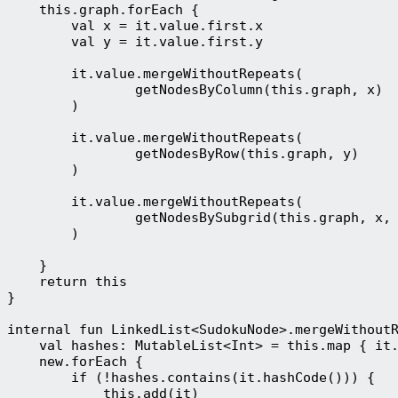
    this.graph.forEach {
        val x = it.value.first.x
        val y = it.value.first.y
        it.value.mergeWithoutRepeats(
                getNodesByColumn(this.graph, x)
        )
        it.value.mergeWithoutRepeats(
                getNodesByRow(this.graph, y)
        )
        it.value.mergeWithoutRepeats(
                getNodesBySubgrid(this.graph, x,
        )
    }
    return this
}
internal fun LinkedList<SudokuNode>.mergeWithout
    val hashes: MutableList<Int> = this.map { it
    new.forEach {
        if (!hashes.contains(it.hashCode())) {
            this.add(it)