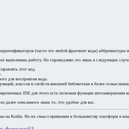
 идентификаторов (часто это любой фрагмент кода) аббревиатуры 
рее выполнишь работу. Но справедливо это лишь в следующих случ
правлять этот код.
.
ого для восприятия кода.
ункций, классов и свойств внешней библиотеки в более осмысленны
овременных IDE для этого есть полезная функция автозавершения к
з далее описанного лишь то, что удобно для вас.
ы на Kotlin. Но их смысл применим к большинству платформ и язы
 и функций?