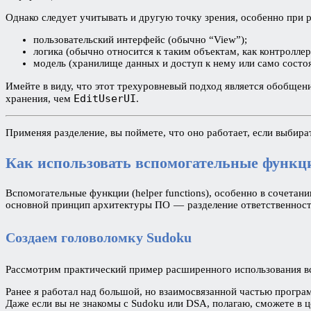
Однако следует учитывать и другую точку зрения, особенно при 
пользовательский интерфейс (обычно “View”);
логика (обычно относится к таким объектам, как контроллер
модель (хранилище данных и доступ к нему или само состоя
Имейте в виду, что этот трехуровневый подход является обобщени
EditUserUI
хранения, чем
.
Применяя разделение, вы поймете, что оно работает, если выбир
Как использовать вспомогательные функц
Вспомогательные функции (helper functions), особенно в сочета
основной принцип архитектуры ПО — разделение ответственностей 
Создаем головоломку Sudoku
Рассмотрим практический пример расширенного использования всп
Ранее я работал над большой, но взаимосвязанной частью прогр
Даже если вы не знакомы с Sudoku или DSA, полагаю, сможете в ц