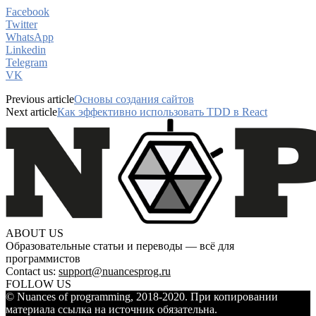
Facebook
Twitter
WhatsApp
Linkedin
Telegram
VK
Previous article
Основы создания сайтов
Next article
Как эффективно использовать TDD в React
ABOUT US
Образовательные статьи и переводы — всё для
программистов
Contact us:
support@nuancesprog.ru
FOLLOW US
© Nuances of programming, 2018-2020. При копировании
материала ссылка на источник обязательна.