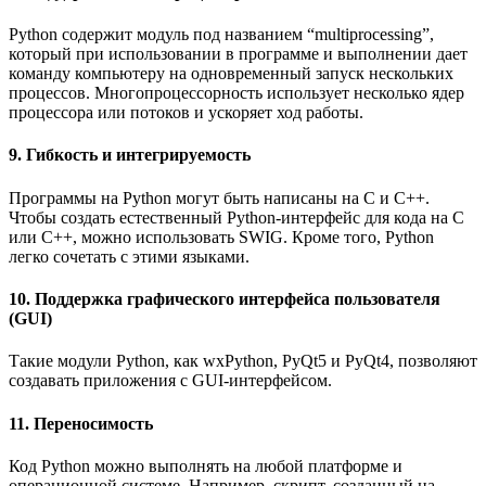
Python содержит модуль под названием “multiprocessing”,
который при использовании в программе и выполнении дает
команду компьютеру на одновременный запуск нескольких
процессов. Многопроцессорность использует несколько ядер
процессора или потоков и ускоряет ход работы.
9. Гибкость и интегрируемость
Программы на Python могут быть написаны на C и C++.
Чтобы создать естественный Python-интерфейс для кода на C
или C++, можно использовать SWIG. Кроме того, Python
легко сочетать с этими языками.
10. Поддержка графического интерфейса пользователя
(GUI)
Такие модули Python, как wxPython, PyQt5 и PyQt4, позволяют
создавать приложения с GUI-интерфейсом.
11. Переносимость
Код Python можно выполнять на любой платформе и
операционной системе. Например, скрипт, созданный на