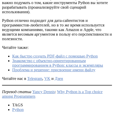
важно подумать о том, какие инструменты Python вы хотите
разрабатывать (проанализируйте свой сценарий
использования).
Python отлично подходит для дата-сайентистов и
программистов-любителей, но в то же время используется
ведущими компаниями, такими как Amazon и Apple, что
является весомым аргументом в пользу его перспективности и
полезности.
Читайте также:
Как быстро создать PDF-файл с помощью Python
Знакомство с объектно-ориентированным
программированием в Python: классы и экземпляры
Проблема и решение: присвоение имени файлу
Читайте нас в
Telegram
,
VK
и
Дзен
Перевод статьи
Yancy Dennis
:
Why Python is a Top choice
among Programmers
TAGS
Python