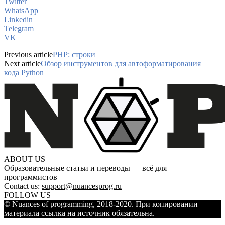
Twitter
WhatsApp
Linkedin
Telegram
VK
Previous article
PHP: строки
Next article
Обзор инструментов для автоформатирования
кода Python
ABOUT US
Образовательные статьи и переводы — всё для
программистов
Contact us:
support@nuancesprog.ru
FOLLOW US
© Nuances of programming, 2018-2020. При копировании
материала ссылка на источник обязательна.