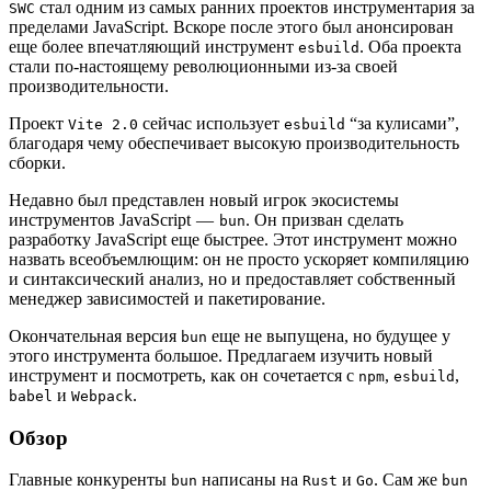
стал одним из самых ранних проектов инструментария за
SWC
пределами JavaScript. Вскоре после этого был анонсирован
еще более впечатляющий инструмент
. Оба проекта
esbuild
стали по-настоящему революционными из-за своей
производительности.
Проект
сейчас использует
“за кулисами”,
Vite 2.0
esbuild
благодаря чему обеспечивает высокую производительность
сборки.
Недавно был представлен новый игрок экосистемы
инструментов JavaScript —
. Он призван сделать
bun
разработку JavaScript еще быстрее. Этот инструмент можно
назвать всеобъемлющим: он не просто ускоряет компиляцию
и синтаксический анализ, но и предоставляет собственный
менеджер зависимостей и пакетирование.
Окончательная версия
еще не выпущена, но будущее у
bun
этого инструмента большое. Предлагаем изучить новый
инструмент и посмотреть, как он сочетается с
,
,
npm
esbuild
и
.
babel
Webpack
Обзор
Главные конкуренты
написаны на
и
. Сам же
bun
Rust
Go
bun