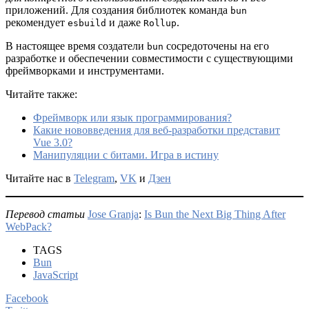
приложений. Для создания библиотек команда
bun
рекомендует
и даже
.
esbuild
Rollup
В настоящее время создатели
сосредоточены на его
bun
разработке и обеспечении совместимости с существующими
фреймворками и инструментами.
Читайте также:
Фреймворк или язык программирования?
Какие нововведения для веб-разработки представит
Vue 3.0?
Манипуляции с битами. Игра в истину
Читайте нас в
Telegram
,
VK
и
Дзен
Перевод статьи
Jose Granja
:
Is Bun the Next Big Thing After
WebPack?
TAGS
Bun
JavaScript
Facebook