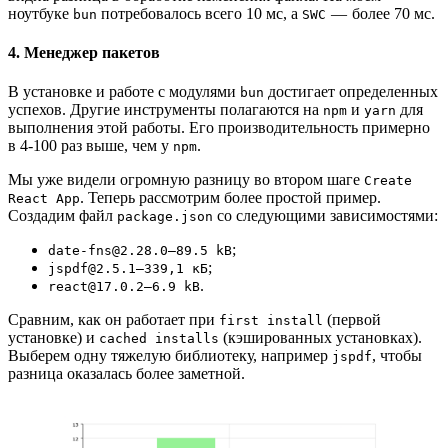
ноутбуке
потребовалось всего 10 мс, а
— более 70 мс.
bun
SWC
4. Менеджер пакетов
В установке и работе с модулями
достигает определенных
bun
успехов. Другие инструменты полагаются на
и
для
npm
yarn
выполнения этой работы. Его производительность примерно
в 4-100 раз выше, чем у
.
npm
Мы уже видели огромную разницу во втором шаге
Create
. Теперь рассмотрим более простой пример.
React App
Создадим файл
со следующими зависимостями:
package.json
;
date-fns@2.28.0–89.5 kB
;
jspdf@2.5.1–339,1 кБ
.
react@17.0.2–6.9 kB
Сравним, как он работает при
(первой
first install
установке) и
(кэшированных установках).
cached installs
Выберем одну тяжелую библиотеку, например
, чтобы
jspdf
разница оказалась более заметной.