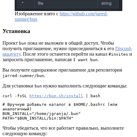
Изображение взято с
https://github.com/jarred-
sumner/bun
Установка
Проект
пока не выложен в общий доступ. Чтобы
bun
получить приглашение, нужно присоединиться к его
Discord-
аккаунту
. После этого останется перейти на канал
и
#invites
запросить приглашение, написав
.
I want bun
Вы получите одноразовое приглашение для репозитория
.
jarred-sumner/bun
Для установки
нужно выполнить следующие команды:
bun
curl -fsSL 
https://bun.sh/install
 | bash
# 
Вручную добавьте каталог в $HOME/.bashrc (или 
аналогичный)
BUN_INSTALL="/home/jgranja/.bun"
PATH="$BUN_INSTALL/bin:$PATH"
Чтобы убедиться, что все работает правильно, выполните
следующую команду: