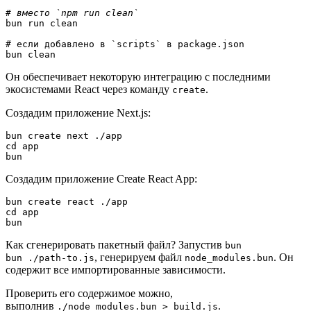
bun run clean

# если добавлено в `scripts` в package.json

bun clean
Он обеспечивает некоторую интеграцию с последними
экосистемами React через команду
.
create
Создадим приложение Next.js:
bun create next ./app
cd app
bun
Создадим приложение Create React App:
bun create react ./app
cd app
bun
Как сгенерировать пакетный файл? Запустив
bun
, генерируем файл
. Он
bun ./path-to.js
node_modules.bun
содержит все импортированные зависимости.
Проверить его содержимое можно,
выполнив
.
./node_modules.bun > build.js