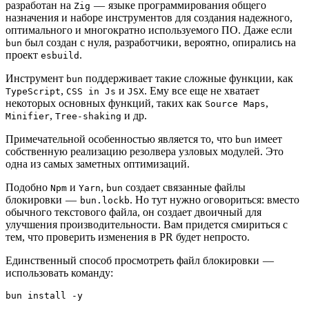
разработан на
— языке программирования общего
Zig
назначения и наборе инструментов для создания надежного,
оптимального и многократно используемого ПО. Даже если
был создан с нуля, разработчики, вероятно, опирались на
bun
проект
.
esbuild
Инструмент
поддерживает такие сложные функции, как
bun
,
и
. Ему все еще не хватает
TypeScript
CSS in Js
JSX
некоторых основных функций, таких как
,
Source Maps
,
и др.
Minifier
Tree-shaking
Примечательной особенностью является то, что
имеет
bun
собственную реализацию резолвера узловых модулей. Это
одна из самых заметных оптимизаций.
Подобно
и
,
создает связанные файлы
Npm
Yarn
bun
блокировки —
. Но тут нужно оговориться: вместо
bun.lockb
обычного текстового файла, он создает двоичный для
улучшения производительности. Вам придется смириться с
тем, что проверить изменения в PR будет непросто.
Единственный способ просмотреть файл блокировки —
использовать команду:
bun install -y