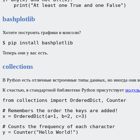
    print("At least one True and one False")
bashplotlib
Хотите построить графики в консоли?
$ pip install bashplotlib
Теперь они у вас есть.
collections
В Python есть отличные встроенные типы данных, но иногда они ве
К счастью, в стандартной библиотеке Python присутствует
модуль 
from collections import OrderedDict, Counter
# Remembers the order the keys are added!

x = OrderedDict(a=1, b=2, c=3)
# Counts the frequency of each character

y = Counter("Hello World!")