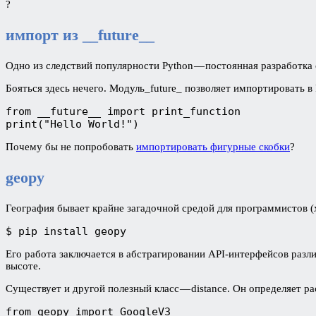
?
импорт из __future__
Одно из следствий популярности Python — постоянная разработка 
Бояться здесь нечего. Модуль_future_ позволяет импортировать в
from __future__ import print_function

print("Hello World!")
Почему бы не попробовать
импортировать фигурные скобки
?
geopy
География бывает крайне загадочной средой для программистов (х
$ pip install geopy
Его работа заключается в абстрагировании API-интерфейсов разли
высоте.
Существует и другой полезный класс — distance. Он определяет 
from geopy import GoogleV3