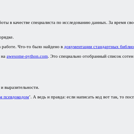
оты в качестве специалиста по исследованию данных. За время сво
орядке.
в работе. Что-то было найдено в
документации стандартных библио
л на
awesome-python.com
. Это специально отобранный список сотен
 и выразительности.
м псевдокодом
’. А ведь и правда: если написать код вот так, то по