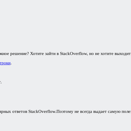
жное решение? Хотите зайти в StackOverflow, но не хотите выходит
строки
.
.
лярных ответов StackOverflow.Поэтому не всегда выдает самую п