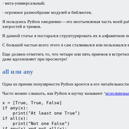
· мега-универсальный;
· огромное разнообразие модулей и библиотек.
Я пользуюсь Python ежедневно — это неотъемлемая часть моей раб
хитростей и трюков.
В данной статье я постарался структурировать их в алфавитном п
С большей частью всего этого я сам сталкивался или пользовался 
Еще должен отметить то, что четыре или пять приемов я встрети
даже вдохновляет при просмотре!
all или any
Одна из причин популярности Python кроется в его читабельности
Часто можно слышать, как Python в шутку называют ‘
исполняемы
x = [True, True, False]

if any(x):

    print("At least one True")

if all(x):

    print("Not one False")

if any(x) and not all(x):
