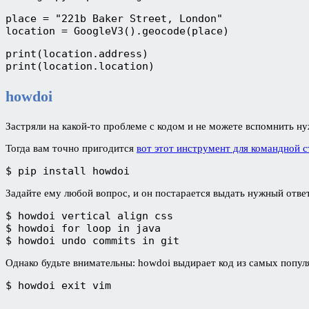
place = "221b Baker Street, London"

location = GoogleV3().geocode(place)
print(location.address)

print(location.location)
howdoi
Застряли на какой-то проблеме с кодом и не можете вспомнить ну
Тогда вам точно пригодится
вот этот инструмент для командной 
$ pip install howdoi
Задайте ему любой вопрос, и он постарается выдать нужный ответ
$ howdoi vertical align css

$ howdoi for loop in java

$ howdoi undo commits in git
Однако будьте внимательны: howdoi выдирает код из самых попу
$ howdoi exit vim