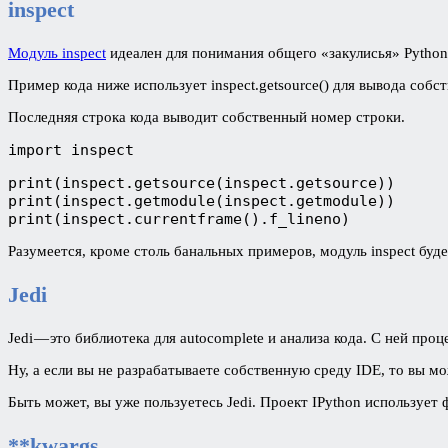
inspect
Модуль inspect
идеален для понимания общего «закулисья» Python
Пример кода ниже использует inspect.getsource() для вывода собст
Последняя строка кода выводит собственный номер строки.
import inspect
print(inspect.getsource(inspect.getsource))

print(inspect.getmodule(inspect.getmodule))

print(inspect.currentframe().f_lineno)
Разумеется, кроме столь банальных примеров, модуль inspect буд
Jedi
Jedi — это библиотека для autocomplete и анализа кода. С ней про
Ну, а если вы не разрабатываете собственную среду IDE, то вы м
Быть может, вы уже пользуетесь Jedi. Проект IPython использует 
**kwargs