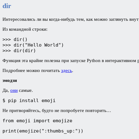
dir
Интересовались ли вы когда-нибудь тем, как можно заглянуть внут
Из командной строки:
>>> dir()

>>> dir("Hello World")

>>> dir(dir)
Функция эта крайне полезна при запуске Python в интерактивном
Подробнее можно почитать
здесь
.
эмодзи
Да,
они
самые.
$ pip install emoji
Не притворяйтесь, будто не попробуете повторить…
from emoji import emojize
print(emojize(":thumbs_up:"))