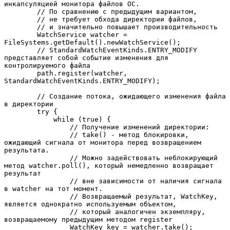
инкапсуляцией монитора файлов ОС. 
        // По сравнению с предыдущим вариантом, 
        // не требует обхода директории файлов, 
        // и значительно повышает производительность
        WatchService watcher = 
FileSystems.getDefault().newWatchService();
        // StandardWatchEventKinds.ENTRY_MODIFY 
представляет собой событие изменения для 
контролируемого файла 
        path.register(watcher, 
StandardWatchEventKinds.ENTRY_MODIFY);
        // Создание потока, ожидающего изменения файла 
в директории 
        try {
            while (true) {
                // Получение изменений директории:
                // take() - метод блокировки, 
ожидающий сигнала от монитора перед возвращением 
результата.   
                // Можно задействовать неблокирующий 
метод watcher.poll(), который немедленно возвращает 
результат 
                // вне зависимости от наличия сигнала 
в watcher на тот момент.
                // Возвращаемый результат, WatchKey, 
является однократно используемым объектом, 
                // который аналогичен экземпляру, 
возвращаемому предыдущим методом register
                WatchKey key = watcher.take();