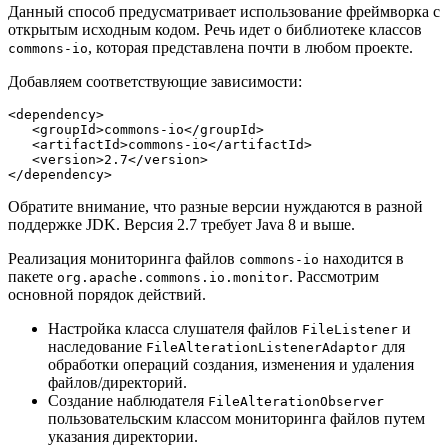
Данный способ предусматривает использование фреймворка с
открытым исходным кодом. Речь идет о библиотеке классов
, которая представлена почти в любом проекте.
commons-io
Добавляем соответствующие зависимости:
<dependency>
   <groupId>commons-io</groupId>
   <artifactId>commons-io</artifactId>
   <version>2.7</version>
</dependency>
Обратите внимание, что разные версии нуждаются в разной
поддержке JDK. Версия 2.7 требует Java 8 и выше.
Реализация мониторинга файлов
находится в
commons-io
пакете
. Рассмотрим
org.apache.commons.io.monitor
основной порядок действий.
Настройка класса слушателя файлов
и
FileListener
наследование
для
FileAlterationListenerAdaptor
обработки операций создания, изменения и удаления
файлов/директорий.
Создание наблюдателя
FileAlterationObserver
пользовательским классом мониторинга файлов путем
указания директории.