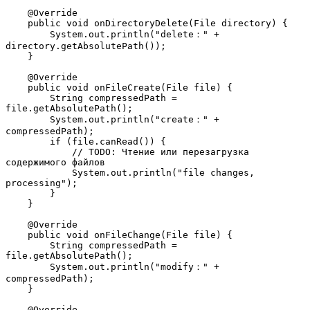
    @Override
    public void onDirectoryDelete(File directory) {
        System.out.println("delete：" + 
directory.getAbsolutePath());
    }
    @Override
    public void onFileCreate(File file) {
        String compressedPath = 
file.getAbsolutePath();
        System.out.println("create：" + 
compressedPath);
        if (file.canRead()) {
            // TODO: Чтение или перезагрузка 
содержимого файлов  
            System.out.println("file changes, 
processing");
        }
    }
    @Override
    public void onFileChange(File file) {
        String compressedPath = 
file.getAbsolutePath();
        System.out.println("modify：" + 
compressedPath);
    }
    @Override