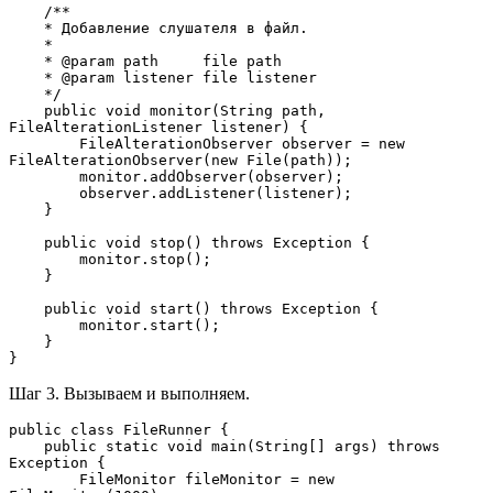
    /**
    * Добавление слушателя в файл. 
    *
    * @param path     file path
    * @param listener file listener
    */
    public void monitor(String path, 
FileAlterationListener listener) {
        FileAlterationObserver observer = new 
FileAlterationObserver(new File(path));
        monitor.addObserver(observer);
        observer.addListener(listener);
    }
    public void stop() throws Exception {
        monitor.stop();
    }
    public void start() throws Exception {
        monitor.start();
    }
}
Шаг 3. Вызываем и выполняем.
public class FileRunner {
    public static void main(String[] args) throws 
Exception {
        FileMonitor fileMonitor = new 