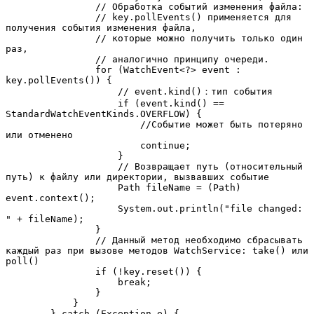
                // Обработка событий изменения файла: 
                // key.pollEvents() применяется для 
получения события изменения файла, 
                // которые можно получить только один 
раз, 
                // аналогично принципу очереди. 
                for (WatchEvent<?> event : 
key.pollEvents()) {
                    // event.kind()：тип события 
                    if (event.kind() == 
StandardWatchEventKinds.OVERFLOW) {
                        //Событие может быть потеряно 
или отменено 
                        continue;
                    }
                    // Возвращает путь (относительный 
путь) к файлу или директории, вызвавших событие
                    Path fileName = (Path) 
event.context();
                    System.out.println("file changed: 
" + fileName);
                }
                // Данный метод необходимо сбрасывать 
каждый раз при вызове методов WatchService: take() или 
poll() 
                if (!key.reset()) {
                    break;
                }
            }
        } catch (Exception e) {