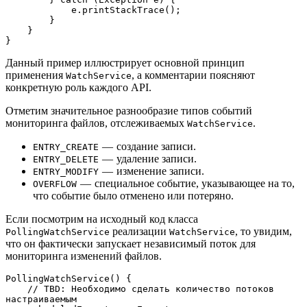
            e.printStackTrace();
        }
    }
}
Данный пример иллюстрирует основной принцип
применения
, а комментарии поясняют
WatchService
конкретную роль каждого API.
Отметим значительное разнообразие типов событий
мониторинга файлов, отслеживаемых
.
WatchService
— создание записи.
ENTRY_CREATE
— удаление записи.
ENTRY_DELETE
— изменение записи.
ENTRY_MODIFY
— специальное событие, указывающее на то,
OVERFLOW
что событие было отменено или потеряно.
Если посмотрим на исходный код класса
реализации
, то увидим,
PollingWatchService
WatchService
что он фактически запускает независимый поток для
мониторинга изменений файлов.
PollingWatchService() {
    // TBD: Необходимо сделать количество потоков 
настраиваемым 