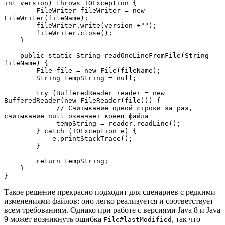
int version) throws IOException {
        FileWriter fileWriter = new 
FileWriter(fileName);
        fileWriter.write(version +"");
        fileWriter.close();
    }
    public static String readOneLineFromFile(String 
fileName) {
        File file = new File(fileName);
        String tempString = null;
        try (BufferedReader reader = new 
BufferedReader(new FileReader(file))) {
             // Считывание одной строки за раз, 
считывание null означает конец файла 
             tempString = reader.readLine();
        } catch (IOException e) {
            e.printStackTrace();
        }
        return tempString;
    }
}
Такое решение прекрасно подходит для сценариев с редкими
изменениями файлов: оно легко реализуется и соответствует
всем требованиям. Однако при работе с версиями Java 8 и Java
9 может возникнуть ошибка
, так что
File#lastModified