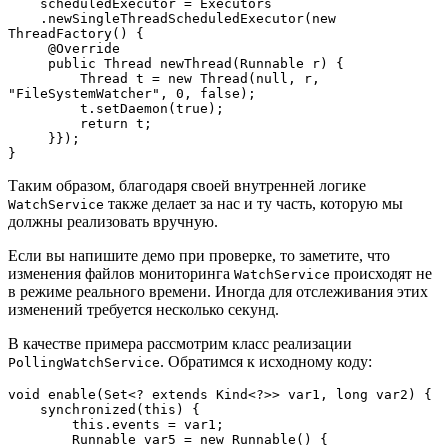
    scheduledExecutor = Executors
    .newSingleThreadScheduledExecutor(new 
ThreadFactory() {
     @Override
     public Thread newThread(Runnable r) {
         Thread t = new Thread(null, r, 
"FileSystemWatcher", 0, false);
         t.setDaemon(true);
         return t;
     }});
}
Таким образом, благодаря своей внутренней логике
также делает за нас и ту часть, которую мы
WatchService
должны реализовать вручную.
Если вы напишите демо при проверке, то заметите, что
изменения файлов мониторинга
происходят не
WatchService
в режиме реального времени. Иногда для отслеживания этих
изменений требуется несколько секунд.
В качестве примера рассмотрим класс реализации
. Обратимся к исходному коду:
PollingWatchService
void enable(Set<? extends Kind<?>> var1, long var2) {
    synchronized(this) {
        this.events = var1;
        Runnable var5 = new Runnable() {