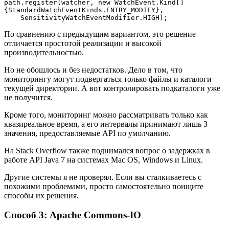
path.register(watcher, new WatchEvent.Kind[]
{StandardWatchEventKinds.ENTRY_MODIFY},
    SensitivityWatchEventModifier.HIGH);
По сравнению с предыдущим вариантом, это решение
отличается простотой реализации и высокой
производительностью.
Но не обошлось и без недостатков. Дело в том, что
мониторингу могут подвергаться только файлы и каталоги
текущей директории. А вот контролировать подкаталоги уже
не получится.
Кроме того, мониторинг можно рассматривать только как
квазиреальное время, а его интервалы принимают лишь 3
значения, предоставляемые API по умолчанию.
На Stack Overflow также поднимался вопрос о задержках в
работе API Java 7 на системах Mac OS, Windows и Linux.
Другие системы я не проверял. Если вы сталкиваетесь с
похожими проблемами, просто самостоятельно поищите
способы их решения.
Способ 3: Apache Commons-IO