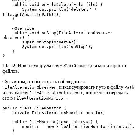
    public void onFileDelete(File file) {
        System.out.println("delete：" + 
file.getAbsolutePath());
    }
    @Override
    public void onStop(FileAlterationObserver 
observer) {
        super.onStop(observer);
        System.out.println("onStop");
    }
}
Шаг 2. Инкапсулируем служебный класс для мониторинга
файлов.
Суть в том, чтобы создать наблюдателя
, инкапсулировать путь к файлу
FileAlterationObserver
Path
и слушателя
, после чего передать
FileAlterationListener
его в
.
FileAlterationMonitor
public class FileMonitor {
    private FileAlterationMonitor monitor;
    public FileMonitor(long interval) {
        monitor = new FileAlterationMonitor(interval);
    }