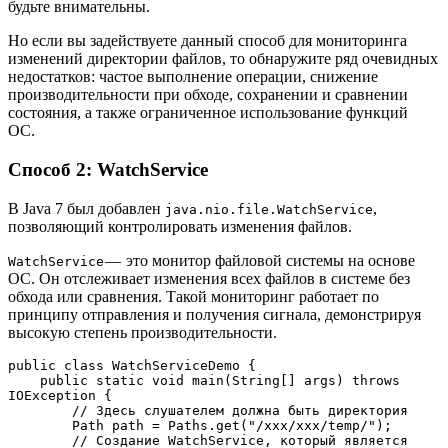
будьте внимательны.
Но если вы задействуете данный способ для мониторинга
изменений директории файлов, то обнаружите ряд очевидных
недостатков: частое выполнение операции, снижение
производительности при обходе, сохранении и сравнении
состояния, а также ограниченное использование функций
ОС.
Способ 2: WatchService
В Java 7 был добавлен
,
java.nio.file.WatchService
позволяющий контролировать изменения файлов.
— это монитор файловой системы на основе
WatchService
ОС. Он отслеживает изменения всех файлов в системе без
обхода или сравнения. Такой мониторинг работает по
принципу отправления и получения сигнала, демонстрируя
высокую степень производительности.
public class WatchServiceDemo {
    public static void main(String[] args) throws 
IOException {
        // Здесь слушателем должна быть директория 
        Path path = Paths.get("/xxx/xxx/temp/");
        // Создание WatchService, который является 