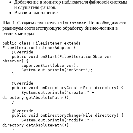
Добавление в монитор наблюдателя файловой системы
и слушателя файлов.
Вызов и выполнение.
Шаг 1. Создаем слушателя
. По необходимости
FileListener
реализуем соответствующую обработку бизнес-логики в
разных методах.
public class FileListener extends 
FileAlterationListenerAdaptor {
    @Override
    public void onStart(FileAlterationObserver 
observer) {
        super.onStart(observer);
        System.out.println("onStart");
    }
    @Override
    public void onDirectoryCreate(File directory) {
        System.out.println("create：" + 
directory.getAbsolutePath());
    }
    @Override
    public void onDirectoryChange(File directory) {
        System.out.println("modify：" + 
directory.getAbsolutePath());
    }