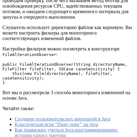
проводим проверку, после чего вызываем метод
для
onStop
освобождения ресурсов CPU, задействованных текущим
потоком, и ожидаем следующего временного интервала для
запуска и очередного выполнения.
Слушатель использует директорию файлов как корневую. Вы
можете настроить фильтры для мониторинга
соответствующих изменений файлов.
Настройки фильтров можно посмотреть в конструкторе
:
FileAlterationObserver
public FileAlterationObserver(String directoryName, 
FileFilter fileFilter, IOCase caseSensitivity) {
    this(new File(directoryName), fileFilter, 
caseSensitivity);
}
Вот мы и рассмотрели 3 способа мониторинга изменений на
основе Java.
Читайте также:
Создание пользовательских аннотаций в Java
Классическая игра “Пинг-понг” на Java
Как правильно учиться Java-программированию:
история одного тьютора