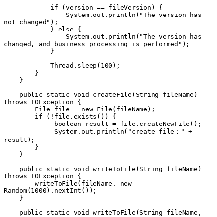
            if (version == fileVersion) {
                System.out.println("The version has 
not changed");
            } else {
                System.out.println("The version has 
changed, and business processing is performed");
            }
            Thread.sleep(100);
        }
    }
    public static void createFile(String fileName) 
throws IOException {
        File file = new File(fileName);
        if (!file.exists()) {
             boolean result = file.createNewFile();
             System.out.println("create file：" + 
result);
        }
    }
    public static void writeToFile(String fileName) 
throws IOException {
        writeToFile(fileName, new 
Random(1000).nextInt());
    }
    public static void writeToFile(String fileName, 