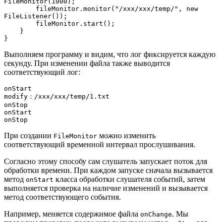
FileMonitor(1000);
        fileMonitor.monitor("/xxx/xxx/temp/", new 
FileListener());
        fileMonitor.start();
    }
}
Выполняем программу и видим, что лог фиксируется каждую
секунду. При изменении файла также выводится
соответствующий лог:
onStart
modify：/xxx/xxx/temp/1.txt
onStop
onStart
onStop
При создании
можно изменить
FileMonitor
соответствующий временной интервал прослушивания.
Согласно этому способу сам слушатель запускает поток для
обработки времени. При каждом запуске сначала вызывается
метод
класса обработки слушателя событий, затем
onStart
выполняется проверка на наличие изменений и вызывается
метод соответствующего события.
Например, меняется содержимое файла
. Мы
onChange