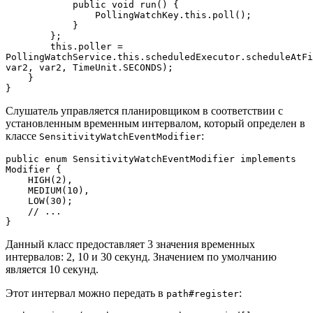
            public void run() {
                PollingWatchKey.this.poll();
            }
        };
        this.poller = 
PollingWatchService.this.scheduledExecutor.scheduleAtFi
var2, var2, TimeUnit.SECONDS);
    }
}
Слушатель управляется планировщиком в соответствии с
установленным временным интервалом, который определен в
классе
:
SensitivityWatchEventModifier
public enum SensitivityWatchEventModifier implements 
Modifier {
    HIGH(2),
    MEDIUM(10),
    LOW(30);
    // ...
}
Данный класс предоставляет 3 значения временных
интервалов: 2, 10 и 30 секунд. Значением по умолчанию
является 10 секунд.
Этот интервал можно передать в
:
path#register