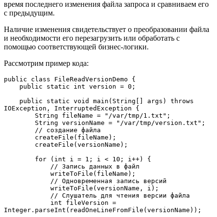
время последнего изменения файла запроса и сравниваем его
с предыдущим.
Наличие изменения свидетельствует о преобразовании файла
и необходимости его перезагрузить или обработать с
помощью соответствующей бизнес-логики.
Рассмотрим пример кода:
public class FileReadVersionDemo {
    public static int version = 0;
    public static void main(String[] args) throws 
IOException, InterruptedException {
        String fileName = "/var/tmp/1.txt";
        String versionName = "/var/tmp/version.txt";
        // создание файла 
        createFile(fileName);
        createFile(versionName);
        for (int i = 1; i < 10; i++) {
            // Запись данных в файл 
            writeToFile(fileName);
            // Одновременная запись версий 
            writeToFile(versionName, i);
            // Слушатель для чтения версии файла
            int fileVersion = 
Integer.parseInt(readOneLineFromFile(versionName));