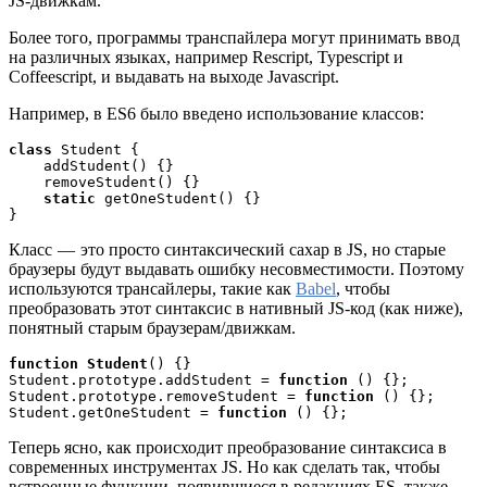
JS-движкам.
Более того, программы транспайлера
могут принимать ввод
на различных языках, например Rescript, Typescript и
Coffeescript, и выдавать на выходе Javascript.
Например, в ES6 было введено использование классов:
class
 Student {
    addStudent() {}   
    removeStudent() {}   
static
 getOneStudent() {} 
}
Класс — это просто синтаксический сахар в JS, но старые
браузеры будут выдавать ошибку несовместимости. Поэтому
используются трансайлеры, такие как
Babel
, чтобы
преобразовать этот синтаксис в нативный JS-код (как ниже),
понятный старым браузерам/движкам.
function
Student
() {}  
Student.prototype.addStudent = 
function
 () {};  
Student.prototype.removeStudent = 
function
 () {};  
Student.getOneStudent = 
function
 () {};
Теперь ясно, как происходит преобразование синтаксиса в
современных инструментах JS. Но как сделать так, чтобы
встроенные функции, появившиеся в редакциях ES, также