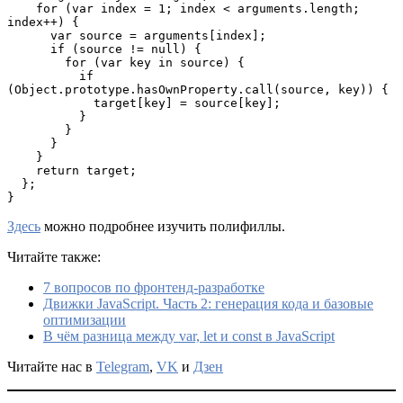
    for (var index = 1; index < arguments.length; 
index++) {

      var source = arguments[index];

      if (source != null) {

        for (var key in source) {

          if 
(Object.prototype.hasOwnProperty.call(source, key)) {

            target[key] = source[key];

          }

        }

      }

    }

    return target;

  };

}
Здесь
можно подробнее изучить полифиллы.
Читайте также:
7 вопросов по фронтенд-разработке
Движки JavaScript. Часть 2: генерация кода и базовые
оптимизации
В чём разница между var, let и const в JavaScript
Читайте нас в
Telegram
,
VK
и
Дзен