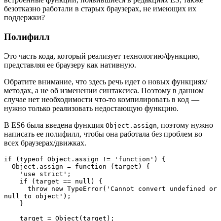
безотказно работали в старых браузерах, не имеющих их
поддержки?
Полифилл
Это часть кода, который реализует технологию/функцию,
представляя ее браузеру как нативную.
Обратите внимание, что здесь речь идет о новых функциях/
методах, а не об изменении синтаксиса. Поэтому в данном
случае нет необходимости что-то компилировать в код —
нужно только реализовать недостающую функцию.
В ES6 была введена функция
, поэтому нужно
Object.assign
написать ее полифилл, чтобы она работала без проблем во
всех браузерах/движках.
if (typeof Object.assign != 'function') {  

  Object.assign = function (target) {    

    'use strict';    

    if (target == null) {      

      throw new TypeError('Cannot convert undefined or 
null to object');    

    }     

    target = Object(target);    
