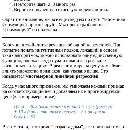
Повторите шаги 2–3 много раз.
Верните полученную итоговую модель/линию.
Обратите внимание, мы все еще следуем по пути “запоминай-
формулируй-прогнозируй”. Мы просто разбили шаг
“формулируй” на подэтапы.
Конечно, в этой статье речь шла об одной переменной. При
попытке понять интуитивный подход, лежащий в основе
таких алгоритмов, можно использовать одну единственную
функцию, однако всегда нужно помнить о реальных
жизненных ситуациях. В реальном мире на цену дома будет
влиять множество признаков, как указано выше. Это
называется
многомерной линейной регрессией
.
Когда у нас много признаков, мы умножаем каждый признак
на соответствующий вес и добавляем их к прогнозируемой
цене (как в примере ниже):
Цена = 30 х (количество комнат) + 1,5 х (размер)
+ 10 х (качество школ в округе) — 2 х (возраст
дома) + 50
Вы заметили, что кроме “возраста дома”, все признаки имеют