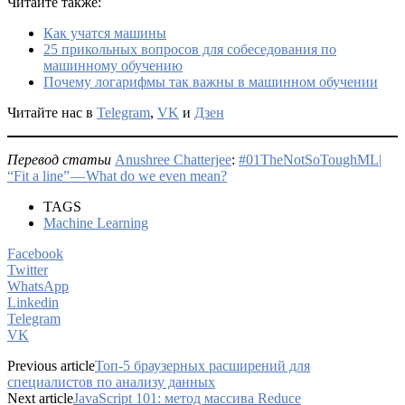
Читайте также:
Как учатся машины
25 прикольных вопросов для собеседования по
машинному обучению
Почему логарифмы так важны в машинном обучении
Читайте нас в
Telegram
,
VK
и
Дзен
Перевод статьи
Anushree Chatterjee
:
#01TheNotSoToughML|
“Fit a line” — What do we even mean?
TAGS
Machine Learning
Facebook
Twitter
WhatsApp
Linkedin
Telegram
VK
Previous article
Топ-5 браузерных расширений для
специалистов по анализу данных
Next article
JavaScript 101: метод массива Reduce