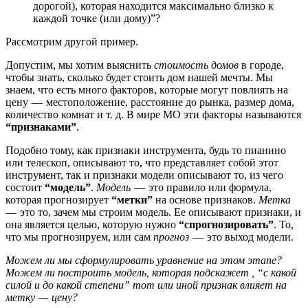
дорогой), которая находится максимально близко к
каждой точке (или дому)”?
Рассмотрим другой пример.
Допустим, мы хотим выяснить
стоимость домов
в городе,
чтобы знать, сколько будет стоить дом нашей мечты. Мы
знаем, что есть много факторов, которые могут повлиять на
цену — местоположение, расстояние до рынка, размер дома,
количество комнат и т. д. В мире МО эти факторы называются
“признаками”
.
Подобно тому, как признаки инструмента, будь то пианино
или телескоп, описывают то, что представляет собой этот
инструмент, так и признаки модели описывают то, из чего
состоит
“модель”
.
Модель
— это правило или формула,
которая прогнозирует
“метки”
на основе признаков.
Метка
— это то, зачем мы строим модель. Ее описывают признаки, и
она является целью, которую нужно
“спрогнозировать”
. То,
что мы прогнозируем, или сам
прогноз
— это выход модели.
Можем ли мы сформулировать уравнение на этом этапе?
Можем ли построить модель, которая подскажет , “с какой
силой и до какой степени” тот или иной признак влияет на
метку — цену?