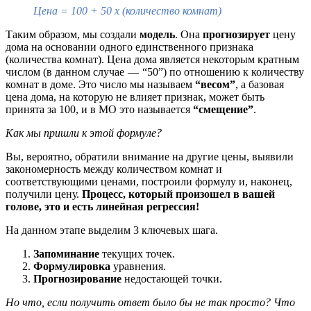
Цена = 100 + 50 х (количество комнат)
Таким образом, мы создали
модель
. Она
прогнозирует
цену
дома на основании одного единственного признака
(количества комнат). Цена дома является некоторым кратным
числом (в данном случае — “50”) по отношению к количеству
комнат в доме. Это число мы называем
“весом”
, а базовая
цена дома, на которую не влияет признак, может быть
принята за 100, и в МО это называется
“смещение”
.
Как мы пришли к этой формуле?
Вы, вероятно, обратили внимание на другие цены, выявили
закономерность между количеством комнат и
соответствующими ценами, построили формулу и, наконец,
получили цену.
Процесс, который произошел в вашей
голове, это и есть линейная регрессия!
На данном этапе выделим 3 ключевых шага.
Запоминание
текущих точек.
Формулировка
уравнения.
Прогнозирование
недостающей точки.
Но что, если получить ответ было бы не так просто? Что