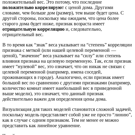
положительный вес. Это потому, что последние
положительно коррелирую
т с ценой дома. Другими
словами, чем больше дом (размер), тем выше будет цена. С
другой стороны, поскольку мы ожидаем, что цена более
старого дома будет ниже, признак возраста имеет
отрицательную корреляцию
и, следовательно,
отрицательный вес.
В то время как “знак” веса указывает на “степень” корреляции
признака с меткой (или нашей целевой переменной —
ценой), “значение” веса указывает на “силу” или степень
влияния признака на целевую переменную. Так, если признак
имеет “нулевой” вес, это означает, что он никак не связан с
целевой переменной (например, имена соседей,
проживающих в городе). Аналогично, если признак имеет
большой вес по сравнению с другими признаками (например,
количество комнат имеет наибольший вес в приведенной
выше модели), это означает, что данный признак
действительно важен для определения цены дома.
Визуализация для таких моделей становится сложной задачей,
поскольку модель представляет собой уже не просто “линию”,
как в случае с одним признаком. Тем не менее ее можно
представить как линейное уравнение.