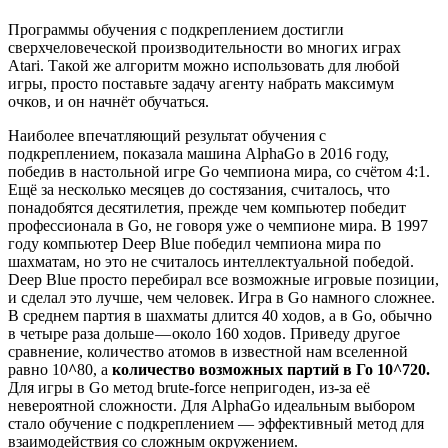
Программы обучения с подкреплением достигли
сверхчеловеческой производительности во многих играх
Atari. Такой же алгоритм можно использовать для любой
игры, просто поставьте задачу агенту набрать максимум
очков, и он начнёт обучаться.
Наиболее впечатляющий результат обучения с
подкреплением, показала машина AlphaGo в 2016 году,
победив в настольной игре Go чемпиона мира, со счётом 4:1.
Ещё за несколько месяцев до состязания, считалось, что
понадобятся десятилетия, прежде чем компьютер победит
профессионала в Go, не говоря уже о чемпионе мира. В 1997
году компьютер Deep Blue победил чемпиона мира по
шахматам, но это не считалось интеллектуальной победой.
Deep Blue просто перебирал все возможные игровые позиции,
и сделал это лучше, чем человек. Игра в Go намного сложнее.
В среднем партия в шахматы длится 40 ходов, а в Go, обычно
в четыре раза дольше — около 160 ходов. Приведу другое
сравнение, количество атомов в известной нам вселенной
равно 10
^
80, а
количество возможных партий в Го 10^720.
Для игры в Go метод brute-force непригоден, из-за её
невероятной сложности. Для AlphaGo идеальным выбором
стало обучение с подкреплением ― эффективный метод для
взаимодействия со сложным окружением.