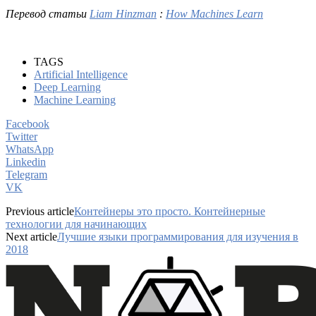
Перевод статьи
Liam Hinzman
:
How Machines Learn
TAGS
Artificial Intelligence
Deep Learning
Machine Learning
Facebook
Twitter
WhatsApp
Linkedin
Telegram
VK
Previous article
Контейнеры это просто. Контейнерные
технологии для начинающих
Next article
Лучшие языки программирования для изучения в
2018