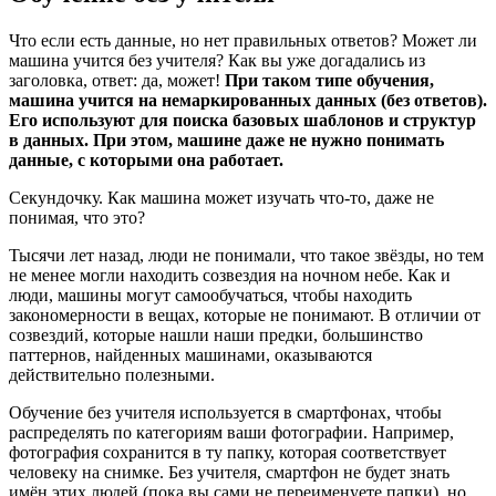
Что если есть данные, но нет правильных ответов? Может ли
машина учится без учителя? Как вы уже догадались из
заголовка, ответ: да, может!
При таком типе обучения,
машина учится на немаркированных данных (без ответов).
Его используют для поиска базовых шаблонов и структур
в данных. При этом, машине даже не нужно понимать
данные, с которыми она работает.
Секундочку. Как машина может изучать что-то, даже не
понимая, что это?
Тысячи лет назад, люди не понимали, что такое звёзды, но тем
не менее могли находить созвездия на ночном небе. Как и
люди, машины могут самообучаться, чтобы находить
закономерности в вещах, которые не понимают. В отличии от
созвездий, которые нашли наши предки, большинство
паттернов, найденных машинами, оказываются
действительно полезными.
Обучение без учителя используется в смартфонах, чтобы
распределять по категориям ваши фотографии. Например,
фотография сохранится в ту папку, которая соответствует
человеку на снимке. Без учителя, смартфон не будет знать
имён этих людей (пока вы сами не переименуете папки), но