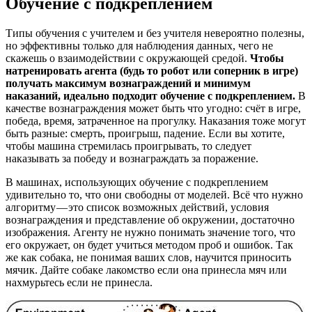
Обучение с подкреплением
Типы обучения с учителем и без учителя невероятно полезны,
но эффективны только для наблюдения данных, чего не
скажешь о взаимодействии с окружающей средой.
Чтобы
натренировать агента (будь то робот или соперник в игре)
получать максимум вознаграждений и минимум
наказаний, идеально подходит обучение с подкреплением.
В
качестве вознаграждения может быть что угодно: счёт в игре,
победа, время, затраченное на прогулку. Наказания тоже могут
быть разные: смерть, проигрыш, падение. Если вы хотите,
чтобы машина стремилась проигрывать, то следует
наказывать за победу и вознаграждать за поражение.
В машинах, использующих обучение с подкреплением
удивительно то, что они свободны от моделей. Всё что нужно
алгоритму — это список возможных действий, условия
вознаграждения и представление об окружении, достаточно
изображения. Агенту не нужно понимать значение того, что
его окружает, он будет учиться методом проб и ошибок. Так
же как собака, не понимая ваших слов, научится приносить
мячик. Дайте собаке лакомство если она принесла мяч или
нахмурьтесь если не принесла.