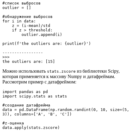
#список выбросов

outlier = []

#обнаружение выбросов

for i in data:

    z = (i-mean)/std

    if z > threshold:

        outlier.append(i)

print(f'the outliers are: {outlier}')

-----------------

>>>

the outliers are: [15]
Можно использовать
из библиотеки Scipy,
stats.zscore
которая применяется к массиву Numpy и датафреймам.
Рассмотрим пример с датафреймом:
import pandas as pd

import scipy.stats as stats

#создание датафрейма

data = pd.DataFrame(np.random.randint(0, 10, size=(5, 
3)), columns=['A', 'B', 'C'])

#z-оценка

data.apply(stats.zscore)
