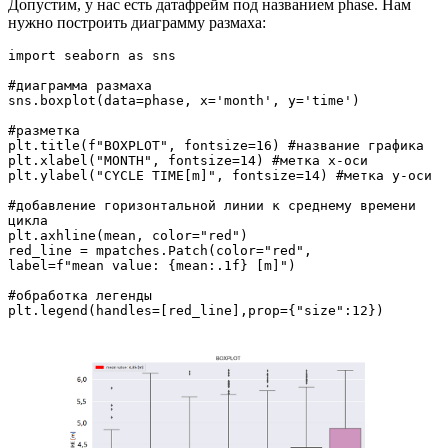
Допустим, у нас есть датафрейм под названием phase. Нам
нужно построить диаграмму размаха:
import seaborn as sns

#диаграмма размаха

sns.boxplot(data=phase, x='month', y='time')

#разметка

plt.title(f"BOXPLOT", fontsize=16) #название графика

plt.xlabel("MONTH", fontsize=14) #метка x-оси

plt.ylabel("CYCLE TIME[m]", fontsize=14) #метка y-оси

#добавление горизонтальной линии к среднему времени 
цикла

plt.axhline(mean, color="red") 

red_line = mpatches.Patch(color="red",

label=f"mean value: {mean:.1f} [m]")

#обработка легенды

plt.legend(handles=[red_line],prop={"size":12})