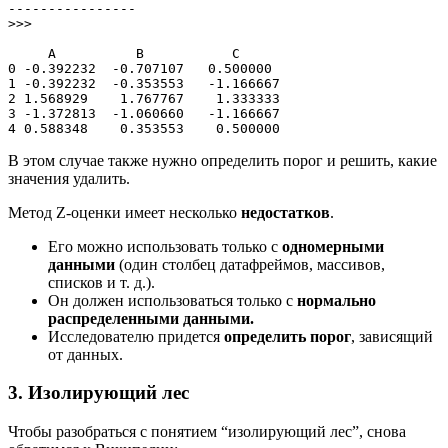
----------------

>>>

     A          B           C

0 -0.392232  -0.707107   0.500000

1 -0.392232  -0.353553   -1.166667

2 1.568929    1.767767    1.333333

3 -1.372813  -1.060660   -1.166667

4 0.588348    0.353553    0.500000
В этом случае также нужно определить порог и решить, какие
значения удалить.
Метод Z-оценки имеет несколько
недостатков
.
Его можно использовать только с
одномерными
данными
(один столбец датафреймов, массивов,
списков и т. д.).
Он должен использоваться только с
нормально
распределенными данными.
Исследователю придется
определить порог
, зависящий
от данных.
3. Изолирующий лес
Чтобы разобраться с понятием “изолирующий лес”, снова