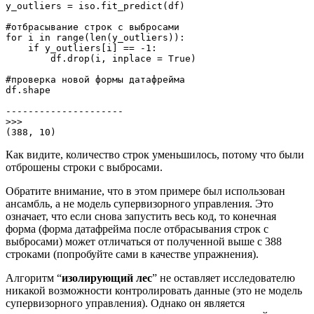
y_outliers = iso.fit_predict(df)

#отбрасывание строк с выбросами

for i in range(len(y_outliers)):

    if y_outliers[i] == -1:

        df.drop(i, inplace = True)

#проверка новой формы датафрейма

df.shape

---------------------

>>>

(388, 10)
Как видите, количество строк уменьшилось, потому что были
отброшены строки с выбросами.
Обратите внимание, что в этом примере был использован
ансамбль, а не модель супервизорного управления. Это
означает, что если снова запустить весь код, то конечная
форма (форма датафрейма после отбрасывания строк с
выбросами) может отличаться от полученной выше с 388
строками (попробуйте сами в качестве упражнения).
Алгоритм “
изолирующий лес
” не оставляет исследователю
никакой возможности контролировать данные (это не модель
супервизорного управления). Однако он является