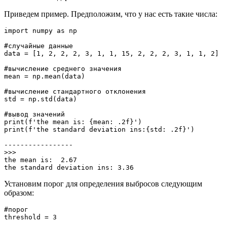
Приведем пример. Предположим, что у нас есть такие числа:
import numpy as np

#случайные данные

data = [1, 2, 2, 2, 3, 1, 1, 15, 2, 2, 2, 3, 1, 1, 2]

#вычисление среднего значения

mean = np.mean(data)

#вычисление стандартного отклонения

std = np.std(data)

#вывод значений

print(f'the mean is: {mean: .2f}')

print(f'the standard deviation ins:{std: .2f}')

-----------------

>>>

the mean is:  2.67

the standard deviation ins: 3.36
Установим порог для определения выбросов следующим
образом:
#порог

threshold = 3
