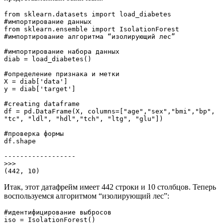
from sklearn.datasets import load_diabetes 
#импортирование данных

from sklearn.ensemble import IsolationForest 
#импортирование алгоритма “изолирующий лес”

#импортирование набора данных

diab = load_diabetes()

#определение признака и метки

X = diab['data']

y = diab['target']

#creating dataframe

df = pd.DataFrame(X, columns=["age","sex","bmi","bp", 
"tc", "ldl", "hdl","tch", "ltg", "glu"])

#проверка формы

df.shape

------------------

>>>

(442, 10)
Итак, этот датафрейм имеет 442 строки и 10 столбцов. Теперь
воспользуемся алгоритмом “изолирующий лес”:
#идентифицирование выбросов

iso = IsolationForest()
