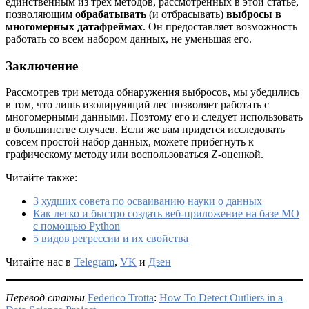
единственным из трех методов, рассмотренных в этой статье,
позволяющим
обрабатывать
(и отбрасывать)
выбросы в
многомерных датафреймах
. Он предоставляет возможность
работать со всем набором данных, не уменьшая его.
Заключение
Рассмотрев три метода обнаружения выбросов, мы убедились
в том, что лишь изолирующий лес позволяет работать с
многомерными данными. Поэтому его и следует использовать
в большинстве случаев. Если же вам придется исследовать
совсем простой набор данных, можете прибегнуть к
графическому методу или воспользоваться Z-оценкой.
Читайте также:
3 худших совета по осваиванию науки о данных
Как легко и быстро создать веб-приложение на базе МО
с помощью Python
5 видов регрессии и их свойства
Читайте нас в
Telegram
,
VK
и
Дзен
Перевод статьи
Federico Trotta
:
How To Detect Outliers in a