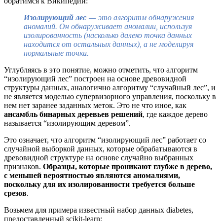
обратимся к Википедии:
Изолирующий лес
— это алгоритм обнаружения
аномалий. Он обнаруживает аномалии, используя
изолированность (насколько далеко точка данных
находится от остальных данных), а не моделируя
нормальные точки.
Углубляясь в это понятие, можно отметить, что алгоритм
“изолирующий лес” построен на основе древовидной
структуры данных, аналогично алгоритму “случайный лес”, и
не является моделью супервизорного управления, поскольку в
нем нет заранее заданных меток. Это не что иное, как
ансамбль бинарных деревьев решений
, где каждое дерево
называется “изолирующим деревом”.
Это означает, что алгоритм “изолирующий лес” работает со
случайной выборкой данных, которые обрабатываются в
древовидной структуре на основе случайно выбранных
признаков.
Образцы, которые проникают глубже в дерево,
с меньшей вероятностью являются аномалиями,
поскольку для их изолированности требуется больше
срезов
.
Возьмем для примера известный набор данных diabetes,
предоставленный scikit-learn: