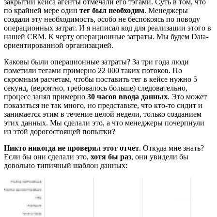
закрытии кейса агенты отмечали его тэгами. Суть в том, что
по крайней мере один
тег был необходим
. Менеджеры
создали эту необходимость, особо не беспокоясь по поводу
операционных затрат. И я написал код для реализации этого в
нашей CRM. К черту операционные затраты. Мы будем Data-
ориентированной организацией.
Каковы были операционные затраты? За три года люди
пометили тегами примерно 22 000 таких потоков. По
скромным расчетам, чтобы поставить тег в кейсе нужно 5
секунд, (вероятно, требовалось больше) следовательно,
процесс занял примерно
30 часов ввода данных
. Это может
показаться не так много, но представьте, что кто-то сидит и
занимается этим в течение целой недели, только созданием
этих данных. Мы сделали это, а что менеджеры почерпнули
из этой дорогостоящей попытки?
Никто никогда не проверял этот отчет
. Откуда мне знать?
Если бы они сделали это,
хотя бы раз
, они увидели бы
довольно типичный шаблон данных: