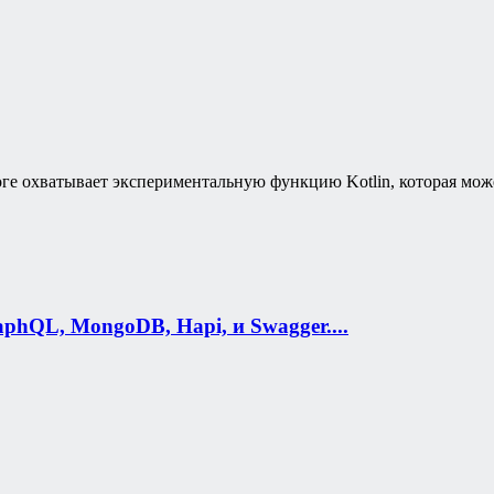
ге охватывает экспериментальную функцию Kotlin, которая може
phQL, MongoDB, Hapi, и Swagger....