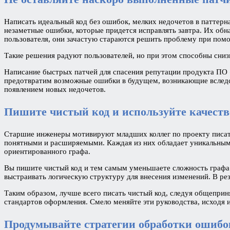
Написать идеальный код без ошибок, мелких недочетов в паттер
незаметные ошибки, которые придется исправлять завтра. Их обн
пользователя, они зачастую стараются решить проблему при помощ
Такие решения радуют пользователей, но при этом способны снизи
Написание быстрых патчей для спасения репутации продукта ПО —
предотвратим возможные ошибки в будущем, возникающие вследс
появлением новых недочетов.
Пишите чистый код и используйте качеств
Старшие инженеры мотивируют младших коллег по проекту писать
понятными и расширяемыми. Каждая из них обладает уникальным 
ориентированного графа.
Вы пишите чистый код и тем самым уменьшаете сложность графа л
выстраивать логическую структуру для внесения изменений. В р
Таким образом, лучше всего писать чистый код, следуя общеприня
стандартов оформления. Смело меняйте эти руководства, исходя 
Продумывайте стратегии обработки ошиб