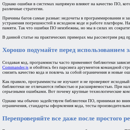
Однако ошибки в системах напрямую влияют на качество ПО, кот
различные стратегии.
Причины багов самые разные: недочеты в программировании и зав
устранения погрешностей в исходном коде и работе платформ. Н
памяти. Так что ошибки ПО неизбежны, но мы в силах их сократи
В данной статье на практических примерах мы рассмотрим ряд п
Хорошо подумайте перед использованием 
Создавая код, программисты часто применяют библиотеки зависи
Commander.js
и обойтись без парсинга аргументов командной стр
снизить качество кода и повлечь за собой ограничения и новые о
Как правило, программисты не изучают и не проверяют исходный 
библиотеки не отличаются гибкостью и расширяемостью. При нал
серьезными ошибками. Вот почему крупные технологические ком
Однако мы обычно задействуем библиотеки ПО, принимая во вним
ограничения, стандарты оформления кода, тесты производительно
Перепроверяйте все даже после простого 