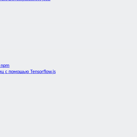
 npm
 с помощью Tensorflow.js