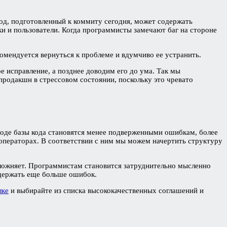
од, подготовленный к коммиту сегодня, может содержать
и и пользователи. Когда программисты замечают баг на стороне
комендуется вернуться к проблеме и вдумчиво ее устранить.
 исправление, а позднее доводим его до ума. Так мы
одакшн в стрессовом состоянии, поскольку это чревато
ходе базы кода становятся менее подверженными ошибкам, более
ператорах. В соответствии с ним мы можем начертить структуру
сложняет. Программистам становится затруднительно мысленно
одержать еще больше ошибок.
лке
и выбирайте из списка высококачественных соглашений и