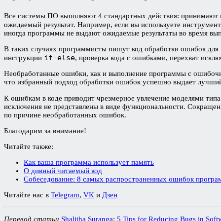
Все системы ПО выполняют 4 стандартных действия: принимают 
ожидаемый результат. Например, если вы используете инструмент
иногда программы не выдают ожидаемые результаты во время вы
В таких случаях программисты пишут код обработки ошибок для 
if-else
инструкции
, проверка кода с ошибками, перехват искл
Необработанные ошибки, как и выполнение программы с ошибочны
что избранный подход обработки ошибок успешно выдает лучший 
К ошибкам в коде приводит чрезмерное увлечение моделями тип
исключения не представлены в виде функциональности. Сокращен
по причине необработанных ошибок.
Благодарим за внимание!
Читайте также:
Как ваша программа использует память
О дивный читаемый код
Собеседование: 8 самых распространенных ошибок програ
Читайте нас в
Telegram
,
VK
и
Дзен
Перевод статьи
Shalitha Suranga
:
5 Tips for Reducing Bugs in Sof