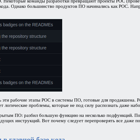
 Некоторые команды разработки превращают проекты POC (проверк
ода. Однако большинство продуктов ПО начинались как POC. Наприм
 эти рабочие этапы POC в системы ПО, готовые для продакшена. Ре
т логические проблемы, которые не под силу распознать даже набо
рытым ПО: разбил большую функцию на несколько подфункций. Поз
дущих инструкций. Вот почему следует перепроверять все даже по
 в главной базе кода