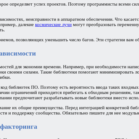
орое определяет успех проектов. Поэтому программисты всеми сил
исимостях, неисправности в аппаратном обеспечении. Что касаетс
апример, далекие
космические лучи
могут преобразовать переменну
ть.
риемов, позволяющих уменьшить число багов. Эти стратегии вам об
зависимости
мостей для экономии времени. Например, при необходимости напис
оки своими силами. Такие библиотеки помогают минимизировать ло
шибки.
код библиотек ПО. Поэтому есть вероятность ввода таких входных
ичии ограничений приходится прибегать к обходным решениям, та
пании предпочитают разрабатывать новые библиотеки вместо исп
ание их общие преимущества. Перед интеграцией конкретной библи
сти и поддержку сообщества. Обязательно пишите для нее модульн
рефакторинга