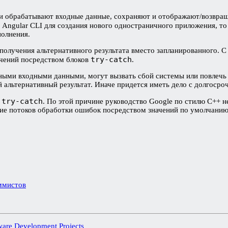
и обрабатывают входные данные, сохраняют и отображают/возвращ
 Angular CLI для создания нового одностраничного приложения, т
полнения.
получения альтернативного результата вместо запланированного. 
try-catch
ючений посредством блоков
.
ми входными данными, могут вызвать сбой системы или повлечь з
альтернативный результат. Иначе придется иметь дело с долгосро
try-catch
а
. По этой причине руководство Google по стилю C++ н
ие потоков обработки ошибок посредством значений по умолчанию
ммистов
tware Development Projects