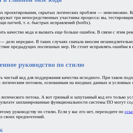
нах проектирования, скрытых логических проблем — невозможно. К
аружат три непосредственных участника процесса: вы, тестировщик
и патчей, т. е. быстрых исправлений (hotfix).
ть качество кода и вызвать еще больше ошибок. В связи с этим ре
 дело нередкое. В таких случаях сначала вносим незамедлительное
твие предыдущих поспешных мер. Не стоит исправлять ошибки в пр
енное руководство по стилю
 чистый код для поддержания качества исходного. При таком под
логическим потоком, основанным на входных данных и условных о
огического потока. А вот грязный и запутанный код его только у
езультате запланированные функциональности системы ПО могут с
тому руководству по стилю. Если у вас его нет, переходите по
ссы
из своих предпочтений.
ок