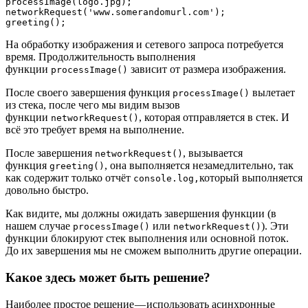
processImage(logo.jpg);

networkRequest('www.somerandomurl.com');

greeting();
На обработку изображения и сетевого запроса потребуется
время. Продолжительность выполнения
функции
зависит от размера изображения.
processImage()
После своего завершения функция
вылетает
processImage()
из стека, после чего мы видим вызов
функции
, которая отправляется в стек. И
networkRequest()
всё это требует время на выполнение.
После завершения
, вызывается
networkRequest()
функция
, она выполняется незамедлительно, так
greeting()
как содержит только отчёт
который выполняется
console.log,
довольно быстро.
Как видите, мы должны ожидать завершения функции (в
нашем случае
или
). Эти
processImage()
networkRequest()
функции блокируют стек выполнения или основной поток.
До их завершения мы не сможем выполнить другие операции.
Какое здесь может быть решение?
Наиболее простое решение — использовать асинхронные