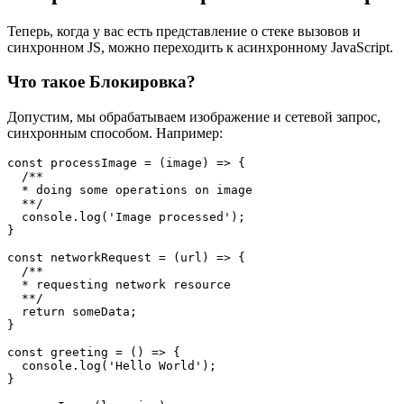
Теперь, когда у вас есть представление о стеке вызовов и
синхронном JS, можно переходить к асинхронному JavaScript.
Что такое Блокировка?
Допустим, мы обрабатываем изображение и сетевой запрос,
синхронным способом. Например:
const processImage = (image) => {

  /**

  * doing some operations on image

  **/

  console.log('Image processed');

}

const networkRequest = (url) => {

  /**

  * requesting network resource

  **/

  return someData;

}

const greeting = () => {

  console.log('Hello World');

}
