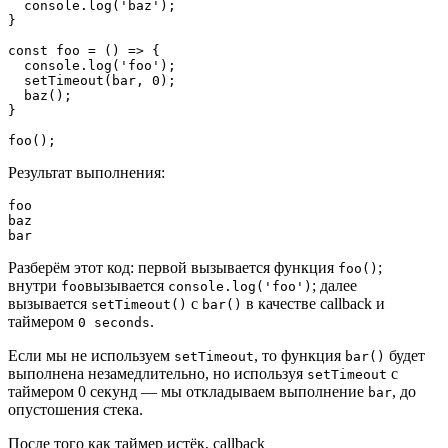
  console.log('baz');

}

const foo = () => {

  console.log('foo');

  setTimeout(bar, 0);

  baz();

}

foo();
Результат выполнения:
foo

baz

bar
Разберём этот код: первой вызывается функция
;
foo()
внутри
вызывается
; далее
foo
console.log('foo')
вызывается
с
в качестве callback и
setTimeout()
bar()
таймером
.
0 seconds
Если мы не используем
, то функция
будет
setTimeout
bar()
выполнена незамедлительно, но используя
с
setTimeout
таймером 0 секунд ― мы откладываем выполнение
, до
bar
опустошения стека.
После того как таймер истёк, callback