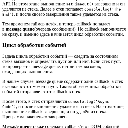
API. На этом этапе выполнение
завершено и он
setTimeout()
удаляется из стека. Далее в стек попадает
console.log('The
, и после своего завершения также удаляется из стека.
End')
Тем временем таймер истёк, и теперь callback попадает
в
message queue
(очередь сообщений). Но callback выполняется
не сразу, и именно здесь начинается цикл обработки событий.
Цикл обработки событий
Задача цикла обработки событий ― следить за состоянием
стека вызовов и определять пуст он или нет. Если стек пуст,
то проверяется message queue, нет ли там вызовов,
ожидающих выполнения.
В нашем случае, message queue содержит один callback, а стек
вызовов в этот момент пуст. Таким образом цикл обработки
событий отправляет этот callback в стек.
После этого, в стек отправляется
console.log(‘Async
, и после выполнения удаляется из него. На этом этапе,
Code’)
выполнение callback завершено, и он удалён из стека.
Программа наконец-то завершена.
Message queue
также содержит callback’и от DOM-событий,