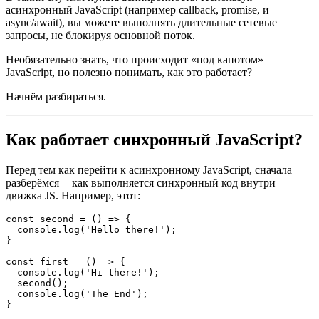
асинхронный JavaScript (например callback, promise, и
async/await), вы можете выполнять длительные сетевые
запросы, не блокируя основной поток.
Необязательно знать, что происходит «под капотом»
JavaScript, но полезно понимать, как это работает?
Начнём разбираться.
Как работает синхронный JavaScript?
Перед тем как перейти к асинхронному JavaScript, сначала
разберёмся — как выполняется синхронный код внутри
движка JS. Например, этот:
const second = () => {

  console.log('Hello there!');

}

const first = () => {

  console.log('Hi there!');

  second();

  console.log('The End');

}
