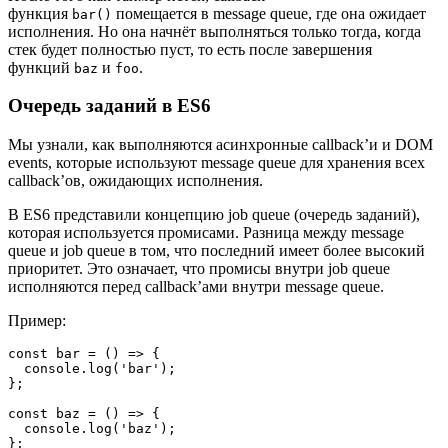
функция
помещается в message queue, где она ожидает
bar()
исполнения. Но она начнёт выполняться только тогда, когда
стек будет полностью пуст, то есть после завершения
функций
и
.
baz
foo
Очередь заданий в ES6
Мы узнали, как выполняются асинхронные callback’и и DOM
events, которые используют message queue для хранения всех
callback’ов, ожидающих исполнения.
В ES6 представили концепцию job queue (очередь заданий),
которая используется промисами. Разница между message
queue и job queue в том, что последний имеет более высокий
приоритет. Это означает, что промисы внутри job queue
исполняются перед callback’ами внутри message queue.
Пример:
const bar = () => {

  console.log('bar');

};

const baz = () => {

  console.log('baz');

};
