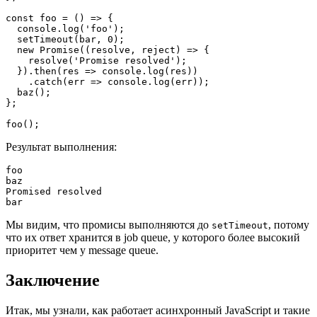
const foo = () => {

  console.log('foo');

  setTimeout(bar, 0);

  new Promise((resolve, reject) => {

    resolve('Promise resolved');

  }).then(res => console.log(res))

    .catch(err => console.log(err));

  baz();

};

foo();
Результат выполнения:
foo

baz

Promised resolved

bar
Мы видим, что промисы выполняются до
, потому
setTimeout
что их ответ хранится в job queue, у которого более высокий
приоритет чем у message queue.
Заключение
Итак, мы узнали, как работает асинхронный JavaScript и такие