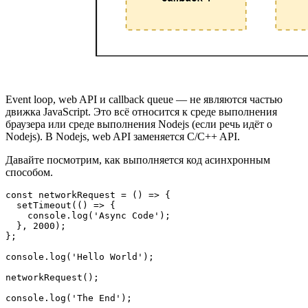
Event loop, web API и callback queue ― не являются частью
движка JavaScript. Это всё относится к среде выполнения
браузера или среде выполнения Nodejs (если речь идёт о
Nodejs). В Nodejs, web API заменяется C/C++ API.
Давайте посмотрим, как выполняется код асинхронным
способом.
const networkRequest = () => {

  setTimeout(() => {

    console.log('Async Code');

  }, 2000);

};

console.log('Hello World');

networkRequest();

console.log('The End');