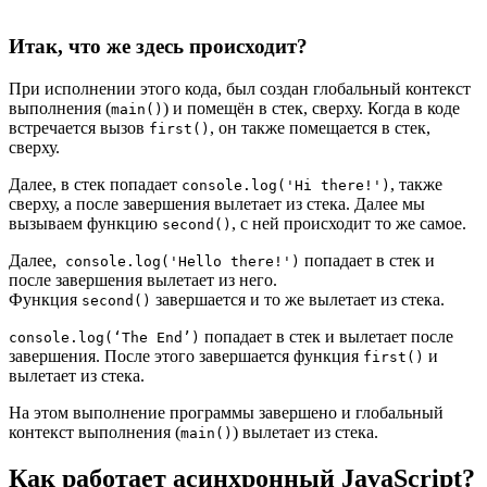
Итак, что же здесь происходит?
При исполнении этого кода, был создан глобальный контекст
выполнения (
) и помещён в стек, сверху. Когда в коде
main()
встречается вызов
, он также помещается в стек,
first()
сверху.
Далее, в стек попадает
, также
console.log('Hi there!')
сверху, а после завершения вылетает из стека. Далее мы
вызываем функцию
, с ней происходит то же самое.
second()
Далее,
попадает в стек и
console.log('Hello there!')
после завершения вылетает из него.
Функция
завершается и то же вылетает из стека.
second()
попадает в стек и вылетает после
console.log(‘The End’)
завершения. После этого завершается функция
и
first()
вылетает из стека.
На этом выполнение программы завершено и глобальный
контекст выполнения (
) вылетает из стека.
main()
Как работает асинхронный JavaScript?