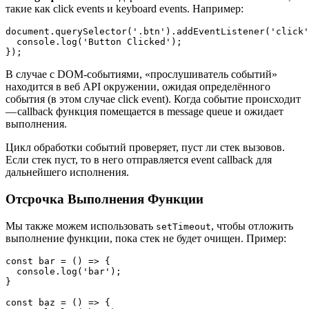
такие как click events и keyboard events. Например:
document.querySelector('.btn').addEventListener('click'
  console.log('Button Clicked');

});
В случае с DOM-событиями, «прослушиватель событий»
находится в веб API окружении, ожидая определённого
события (в этом случае click event). Когда событие происходит
— callback функция помещается в message queue и ожидает
выполнения.
Цикл обработки событий проверяет, пуст ли стек вызовов.
Если стек пуст, то в него отправляется event callback для
дальнейшего исполнения.
Отсрочка Выполнения Функции
Мы также можем использовать
, чтобы отложить
setTimeout
выполнение функции, пока стек не будет очищен. Пример:
const bar = () => {

  console.log('bar');

}

const baz = () => {
