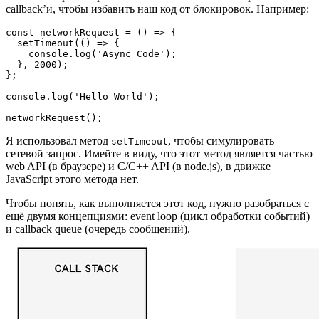
callback’и, чтобы избавить наш код от блокировок. Например:
const networkRequest = () => {

  setTimeout(() => {

    console.log('Async Code');

  }, 2000);

};

console.log('Hello World');

networkRequest();
Я использовал метод
, чтобы симулировать
setTimeout
сетевой запрос. Имейте в виду, что этот метод является частью
web API (в браузере) и C/C++ API (в node.js), в движке
JavaScript этого метода нет.
Чтобы понять, как выполняется этот код, нужно разобраться с
ещё двумя концепциями: event loop (цикл обработки событий)
и callback queue (очередь сообщений).