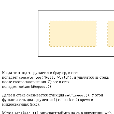
Когда этот код загружается в браузер, в стек
попадает
, и удаляется из стека
console.log(‘Hello World’)
после своего завершения. Далее в стек
попадает
.
networkRequest()
Далее в стеке оказывается функция
. У этой
setTimeout()
функции есть два аргумента: 1) callback и 2) время в
микросекундах (мкс).
Метод
запускает таймер на
в окружении web
setTimeout()
2s