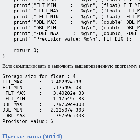
    printf("FLT_MIN     :   %g\n", (float) FLT_MI
    printf("-FLT_MAX    :   %g\n", (float) -FLT_M
    printf("-FLT_MIN    :   %g\n", (float) -FLT_M
    printf("DBL_MAX     :   %g\n", (double) DBL_M
    printf("DBL_MIN     :   %g\n", (double) DBL_M
    printf("-DBL_MAX     :  %g\n", (double) -DBL_
    printf("Precision value: %d\n", FLT_DIG );

    return 0;

}
Если скомпилировать и выполнить вышеприведенную программу в
Storage size for float : 4 
FLT_MAX      :   3.40282e+38
FLT_MIN      :   1.17549e-38
-FLT_MAX     :   -3.40282e+38
-FLT_MIN     :   -1.17549e-38
DBL_MAX      :   1.79769e+308
DBL_MIN      :   2.22507e-308
-DBL_MAX     :  -1.79769e+308
Precision value: 6
void
Пустые типы (
)