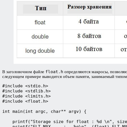
float.h
В заголовочном файле
определяются макросы, позволяющ
следующем примере выводится объем памяти, занимаемый типом 
#include <stdio.h>

#include <stdlib.h>

#include <limits.h>

#include <float.h>

int main(int argc, char** argv) {

    printf("Storage size for float : %d \n", size
    printf("FLT_MAX     :   %g\n", (float) FLT_MA