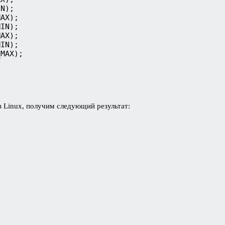
N);

AX);

IN);

AX);

IN);

MAX);

 Linux, получим следующий результат: