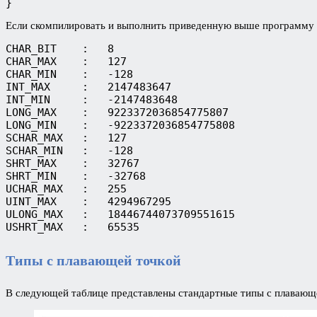
}
Если скомпилировать и выполнить приведенную выше программу в
CHAR_BIT    :   8
CHAR_MAX    :   127
CHAR_MIN    :   -128
INT_MAX     :   2147483647
INT_MIN     :   -2147483648
LONG_MAX    :   9223372036854775807
LONG_MIN    :   -9223372036854775808
SCHAR_MAX   :   127
SCHAR_MIN   :   -128
SHRT_MAX    :   32767
SHRT_MIN    :   -32768
UCHAR_MAX   :   255
UINT_MAX    :   4294967295
ULONG_MAX   :   18446744073709551615
USHRT_MAX   :   65535
Типы с плавающей точкой
В следующей таблице представлены стандартные типы с плавающе