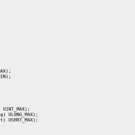
AX);

IN);

 UINT_MAX);

g) ULONG_MAX);

t) USHRT_MAX);
