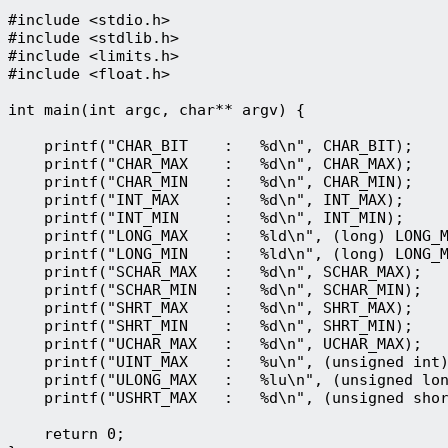
#include <stdio.h>

#include <stdlib.h>

#include <limits.h>

#include <float.h>

int main(int argc, char** argv) {

    printf("CHAR_BIT    :   %d\n", CHAR_BIT);

    printf("CHAR_MAX    :   %d\n", CHAR_MAX);

    printf("CHAR_MIN    :   %d\n", CHAR_MIN);

    printf("INT_MAX     :   %d\n", INT_MAX);

    printf("INT_MIN     :   %d\n", INT_MIN);

    printf("LONG_MAX    :   %ld\n", (long) LONG_M
    printf("LONG_MIN    :   %ld\n", (long) LONG_M
    printf("SCHAR_MAX   :   %d\n", SCHAR_MAX);

    printf("SCHAR_MIN   :   %d\n", SCHAR_MIN);

    printf("SHRT_MAX    :   %d\n", SHRT_MAX);

    printf("SHRT_MIN    :   %d\n", SHRT_MIN);

    printf("UCHAR_MAX   :   %d\n", UCHAR_MAX);

    printf("UINT_MAX    :   %u\n", (unsigned int)
    printf("ULONG_MAX   :   %lu\n", (unsigned lon
    printf("USHRT_MAX   :   %d\n", (unsigned shor
    return 0;
