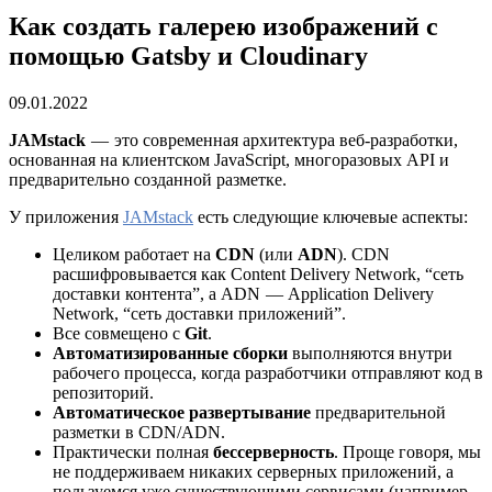
Как создать галерею изображений с
помощью Gatsby и Cloudinary
09.01.2022
JAMstack
— это современная архитектура веб-разработки,
основанная на клиентском JavaScript, многоразовых API и
предварительно созданной разметке.
У приложения
JAMstack
есть следующие ключевые аспекты:
Целиком работает на
CDN
(или
ADN
). CDN
расшифровывается как Content Delivery Network, “сеть
доставки контента”, а ADN — Application Delivery
Network, “сеть доставки приложений”.
Все совмещено с
Git
.
Автоматизированные сборки
выполняются внутри
рабочего процесса, когда разработчики отправляют код в
репозиторий.
Автоматическое развертывание
предварительной
разметки в CDN/ADN.
Практически полная
бессерверность
. Проще говоря, мы
не поддерживаем никаких серверных приложений, а
пользуемся уже существующими сервисами (например,