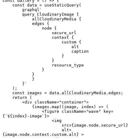
const Gallery = () => {
    const data = useStaticQuery(
        graphql`
        query CloudinaryImage {
            allCloudinaryMedia {
            edges {
                node {
                    secure_url
                    context {
                        custom {
                            alt
                            caption
                        }
                    }
                    resource_type
                }
            }
            }
        }`
    );
    const images = data.allCloudinaryMedia.edges;
    return (
        <div className="container">
            {images.map((image, index) => (
                <figure className="wave" key=
{`${index}-image`}>
                    <img 
                        src={image.node.secure_url} 
                        alt=
{image.node.context.custom.alt} >