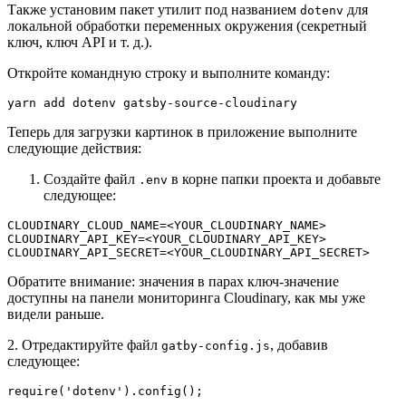
Также установим пакет утилит под названием
для
dotenv
локальной обработки переменных окружения (секретный
ключ, ключ API и т. д.).
Откройте командную строку и выполните команду:
yarn add dotenv gatsby-source-cloudinary
Теперь для загрузки картинок в приложение выполните
следующие действия:
Создайте файл
в корне папки проекта и добавьте
.env
следующее:
CLOUDINARY_CLOUD_NAME=<YOUR_CLOUDINARY_NAME>
CLOUDINARY_API_KEY=<YOUR_CLOUDINARY_API_KEY>
CLOUDINARY_API_SECRET=<YOUR_CLOUDINARY_API_SECRET>
Обратите внимание: значения в парах ключ-значение
доступны на панели мониторинга Cloudinary, как мы уже
видели раньше.
2. Отредактируйте файл
, добавив
gatby-config.js
следующее:
require('dotenv').config();