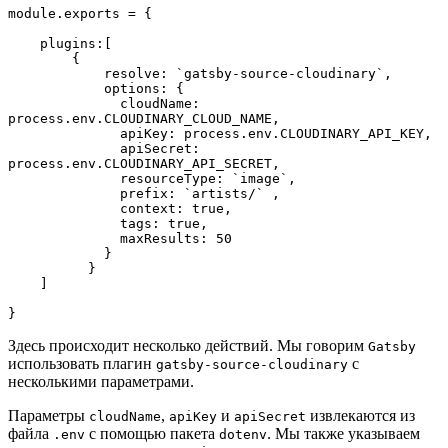
module.exports = {
    plugins:[
        {
            resolve: `gatsby-source-cloudinary`,
            options: {
              cloudName: 
process.env.CLOUDINARY_CLOUD_NAME,
              apiKey: process.env.CLOUDINARY_API_KEY,
              apiSecret: 
process.env.CLOUDINARY_API_SECRET,
              resourceType: `image`,
              prefix: `artists/` ,
              context: true,
              tags: true,
              maxResults: 50
            }
          }
    ]
}
Здесь происходит несколько действий. Мы говорим
Gatsby
использовать плагин
с
gatsby-source-cloudinary
несколькими параметрами.
Параметры
,
и
извлекаются из
cloudName
apiKey
apiSecret
файла
с помощью пакета
. Мы также указываем
.env
dotenv