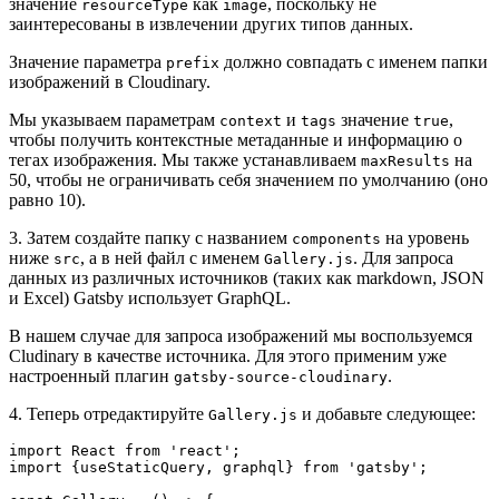
значение
как
, поскольку не
resourceType
image
заинтересованы в извлечении других типов данных.
Значение параметра
должно совпадать с именем папки
prefix
изображений в Cloudinary.
Мы указываем параметрам
и
значение
,
context
tags
true
чтобы получить контекстные метаданные и информацию о
тегах изображения. Мы также устанавливаем
на
maxResults
50, чтобы не ограничивать себя значением по умолчанию (оно
равно 10).
3. Затем создайте папку с названием
на уровень
components
ниже
, а в ней файл с именем
. Для запроса
src
Gallery.js
данных из различных источников (таких как markdown, JSON
и Excel) Gatsby использует GraphQL.
В нашем случае для запроса изображений мы воспользуемся
Cludinary в качестве источника. Для этого применим уже
настроенный плагин
.
gatsby-source-cloudinary
4. Теперь отредактируйте
и добавьте следующее:
Gallery.js
import React from 'react';
import {useStaticQuery, graphql} from 'gatsby';