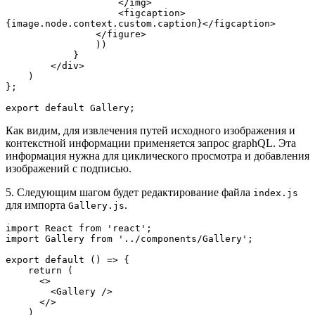
                    </img>
                    <figcaption>
{image.node.context.custom.caption}</figcaption>
                </figure>
                ))
            }
        </div>
    )
};
export default Gallery;
Как видим, для извлечения путей исходного изображения и
контекстной информации применяется запрос graphQL. Эта
информация нужна для циклического просмотра и добавления
изображений с подписью.
5. Следующим шагом будет редактирование файла
index.js
для импорта
.
Gallery.js
import React from 'react';
import Gallery from '../components/Gallery';
export default () => {    
    return (
      <>    
        <Gallery />
      </>        
    )    