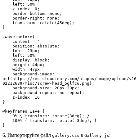
    left: 50%;
    z-index: 0;
    border-bottom: none;
    border-right: none;
    transform: rotate(45deg);
}
.wave:before{
    content: '';
    position: absolute;
    top: -23px;
    left: 50%;
    display: block;
    height: 44px;
    width: 47px;
    background-image: 
url(https://res.cloudinary.com/atapas/image/upload/v16
02212639/misc/screw-head_oglfcu.png);
    background-size: 20px 20px;
    background-repeat: no-repeat;
    z-index: 16;
}
@keyframes wave {
    0% { transform: rotate(3deg); }
    100% { transform: rotate(-3deg); }
}
6. Импортируйте файл
в
:
gallery.css
Gallery.js