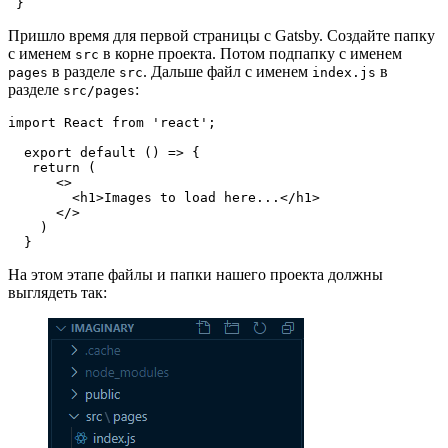
 }
Пришло время для первой страницы с Gatsby. Создайте папку
с именем
в корне проекта. Потом подпапку с именем
src
в разделе
. Дальше файл с именем
в
pages
src
index.js
разделе
:
src/pages
import React from 'react';    
  export default () => {    
   return (
      <>    
        <h1>Images to load here...</h1>
      </>        
    )    
  }
На этом этапе файлы и папки нашего проекта должны
выглядеть так: