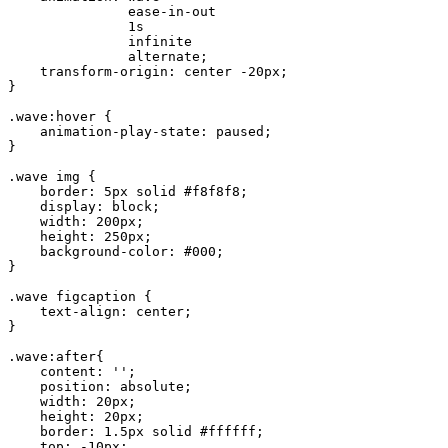
               ease-in-out 
               1s 
               infinite 
               alternate;
    transform-origin: center -20px;
}
.wave:hover {
    animation-play-state: paused;
}
.wave img {
    border: 5px solid #f8f8f8;
    display: block;
    width: 200px;
    height: 250px;
    background-color: #000;
}
.wave figcaption {
    text-align: center;
}
.wave:after{
    content: '';
    position: absolute;
    width: 20px; 
    height: 20px;
    border: 1.5px solid #ffffff;
    top: -10px; 