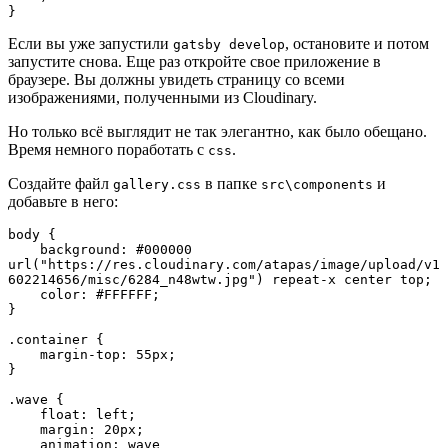
}
Если вы уже запустили
, остановите и потом
gatsby develop
запустите снова. Еще раз откройте свое приложение в
браузере. Вы должны увидеть страницу со всеми
изображениями, полученными из Cloudinary.
Но только всё выглядит не так элегантно, как было обещано.
Время немного поработать с
.
css
Создайте файл
в папке
и
gallery.css
src\components
добавьте в него:
body {
    background: #000000 
url("https://res.cloudinary.com/atapas/image/upload/v1
602214656/misc/6284_n48wtw.jpg") repeat-x center top;
    color: #FFFFFF;
}
.container {
    margin-top: 55px;
}
.wave {
    float: left;
    margin: 20px;
    animation: wave 