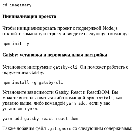
cd imaginary
Инициализация проекта
Чтобы инициализировать проект с поддержкой Node.js
откройте командную строку и введите следующую команду:
npm init -y
Gatsby: установка и первоначальная настройка
Установите инструмент
. Он поможет работать с
gatsby-cli
окружением Gatsby.
npm install -g gatsby-cli
Установите зависимости Gatsby, React и ReactDOM. Вы
можете воспользоваться либо командой
, как
npm install
указано выше, либо командой
если у вас
yarn add,
установлен
.
yarn
yarn add gatsby react react-dom
Также добавим файл
со следующим содержимым:
.gitignore