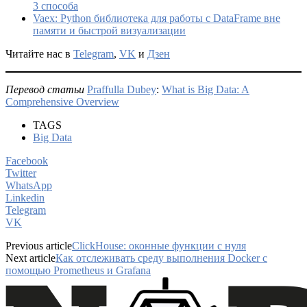
3 способа
Vaex: Python библиотека для работы с DataFrame вне
памяти и быстрой визуализации
Читайте нас в
Telegram
,
VK
и
Дзен
Перевод статьи
Praffulla Dubey
:
What is Big Data: A
Comprehensive Overview
TAGS
Big Data
Facebook
Twitter
WhatsApp
Linkedin
Telegram
VK
Previous article
ClickHouse: оконные функции с нуля
Next article
Как отслеживать среду выполнения Docker с
помощью Prometheus и Grafana