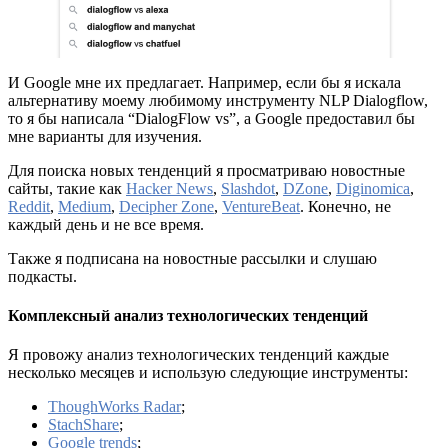
И Google мне их предлагает. Например, если бы я искала
альтернативу моему любимому инструменту NLP Dialogflow,
то я бы написала “DialogFlow vs”, а Google предоставил бы
мне варианты для изучения.
Для поиска новых тенденций я просматриваю новостные
сайты, такие как
Hacker News
,
Slashdot
,
DZone
,
Diginomica
,
Reddit
,
Medium
,
Decipher Zone
,
VentureBeat
. Конечно, не
каждый день и не все время.
Также я подписана на новостные рассылки и слушаю
подкасты.
Комплексный анализ технологических тенденций
Я провожу анализ технологических тенденций каждые
несколько месяцев и использую следующие инструменты:
ThoughWorks Radar
;
StachShare
;
Google trends
;