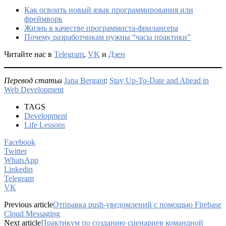
Как освоить новый язык программирования или
фреймворк
Жизнь в качестве программиста-фрилансера
Почему разработчикам нужны “часы практики”
Читайте нас в
Telegram
,
VK
и
Дзен
Перевод статьи
Jana Bergant
:
Stay Up-To-Date and Ahead in
Web Development
TAGS
Development
Life Lessons
Facebook
Twitter
WhatsApp
Linkedin
Telegram
VK
Previous article
Отправка push-уведомлений с помощью Firebase
Cloud Messaging
Next article
Практикум по созданию сценариев командной