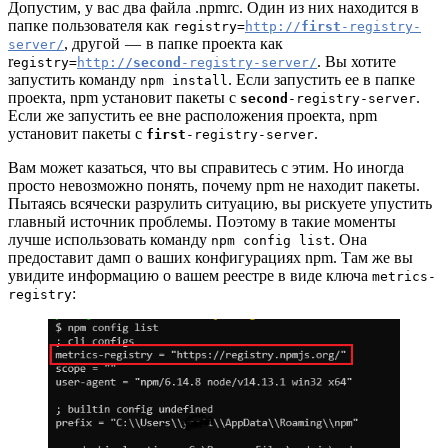
Допустим, у вас два файла .npmrc. Один из них находится в
папке пользователя как
registry=
http://
first
-registry-
, другой — в папке проекта как
server/
r
. Вы хотите
egistry=
http:/
/second
-registry-server/
запустить команду
. Если запустить ее в папке
npm install
проекта, npm установит пакеты с
.
second
-registry-server
Если же запустить ее вне расположения проекта, npm
установит пакеты с
.
first
-registry-server
Вам может казаться, что вы справитесь с этим. Но иногда
просто невозможно понять, почему npm не находит пакеты.
Пытаясь всячески разрулить ситуацию, вы рискуете упустить
главный источник проблемы. Поэтому в такие моменты
лучше использовать команду
. Она
npm config list
предоставит дамп о ваших конфигурациях npm. Там же вы
увидите информацию о вашем реестре в виде ключа
metrics-
:
registry