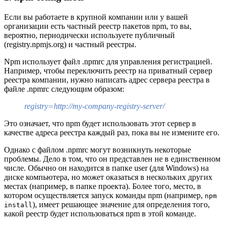
Если вы работаете в крупной компании или у вашей
организации есть частный реестр пакетов npm, то вы,
вероятно, периодически используете публичный
(registry.npmjs.org) и частный реестры.
Npm использует файл .npmrc для управления регистрацией.
Например, чтобы переключить реестр на приватный сервер
реестра компании, нужно написать адрес сервера реестра в
файле .npmrc следующим образом:
registry=http://my-company-registry-server/
Это означает, что npm будет использовать этот сервер в
качестве адреса реестра каждый раз, пока вы не измените его.
Однако с файлом .npmrc могут возникнуть некоторые
проблемы. Дело в том, что он представлен не в единственном
числе. Обычно он находится в папке user (для Windows) на
диске компьютера, но может оказаться в нескольких других
местах (например, в папке проекта). Более того, место, в
котором осуществляется запуск команды npm (например,
npm
), имеет решающее значение для определения того,
install
какой реестр будет использоваться npm в этой команде.