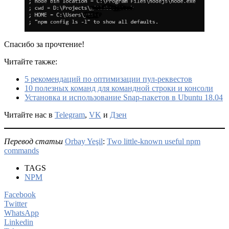
Спасибо за прочтение!
Читайте также:
5 рекомендаций по оптимизации пул-реквестов
10 полезных команд для командной строки и консоли
Установка и использование Snap-пакетов в Ubuntu 18.04
Читайте нас в
Telegram
,
VK
и
Дзен
Перевод статьи
Orbay Yeşil
:
Two little-known useful npm
commands
TAGS
NPM
Facebook
Twitter
WhatsApp
Linkedin