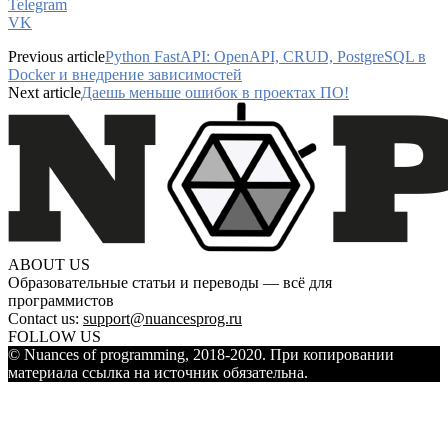
Telegram
VK
Previous article
Python FastAPI: OpenAPI, CRUD, PostgreSQL в
Docker и внедрение зависимостей
Next article
Даешь меньше ошибок в проектах ПО!
ABOUT US
Образовательные статьи и переводы — всё для
программистов
Contact us:
support@nuancesprog.ru
FOLLOW US
© Nuances of programming, 2018-2020. При копировании
материала ссылка на источник обязательна.