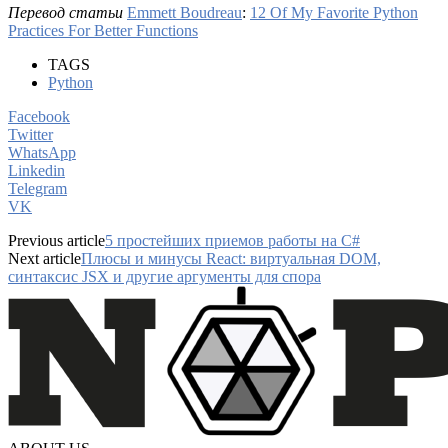
Перевод статьи
Emmett Boudreau
:
12 Of My Favorite Python
Practices For Better Functions
TAGS
Python
Facebook
Twitter
WhatsApp
Linkedin
Telegram
VK
Previous article
5 простейших приемов работы на C#
Next article
Плюсы и минусы React: виртуальная DOM,
синтаксис JSX и другие аргументы для спора