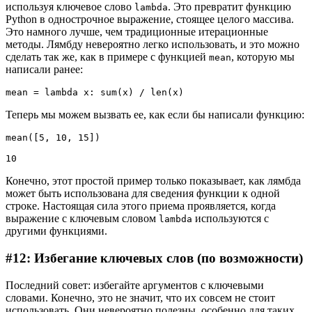
используя ключевое слово
. Это превратит функцию
lambda
Python в однострочное выражение, стоящее целого массива.
Это намного лучше, чем традиционные итерационные
методы. Лямбду невероятно легко использовать, и это можно
сделать так же, как в примере с функцией
, которую мы
mean
написали ранее:
mean = lambda x: sum(x) / len(x)
Теперь мы можем вызвать ее, как если бы написали функцию:
mean([5, 10, 15])

10
Конечно, этот простой пример только показывает, как лямбда
может быть использована для сведения функции к одной
строке. Настоящая сила этого приема проявляется, когда
выражение с ключевым словом
используются с
lambda
другими функциями.
#12: Избегание ключевых слов (по возможности)
Последний совет: избегайте аргументов с ключевыми
словами. Конечно, это не значит, что их совсем не стоит
использовать. Они невероятно полезны, особенно для таких