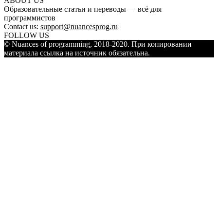
ABOUT US
Образовательные статьи и переводы — всё для
программистов
Contact us:
support@nuancesprog.ru
FOLLOW US
© Nuances of programming, 2018-2020. При копировании
материала ссылка на источник обязательна.