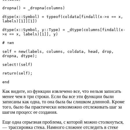
dropna() = _dropna(columns)

dtype(x::Symbol) = typeof(coldata[findall(x->x == x, 
labels)[1]][1])

dtype(x::Symbol, y::Type) = _dtype(columns[findall(x-
>x == x, labels)[1]], y)

# тип

self = new(labels, columns, coldata, head, drop, 
dropna, dtype);

select!(self)

return(self);

end
Как видите, из функции извлечено все, что нельзя записать
менее чем в три строки. Если бы все эти функции были
записаны как одна, то она была бы слишком длинной. Кроме
того, было бы практически невозможно отслеживать шаг за
шагом процесс ее создания.
Еще одна серьезная проблема, с которой можно столкнуться,
— трассировка стека. Намного сложнее отследить в стеке