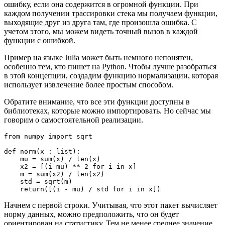
ошибку, если она содержится в огромной функции. При
каждом получении трассировки стека мы получаем функции,
выходящие друг из друга там, где произошла ошибка. С
учетом этого, мы можем видеть точный вызов в каждой
функции с ошибкой.
Пример на языке Julia может быть немного непонятен,
особенно тем, кто пишет на Python. Чтобы лучше разобраться
в этой концепции, создадим функцию нормализации, которая
использует извлечение более простым способом.
Обратите внимание, что все эти функции доступны в
библиотеках, которые можно импортировать. Но сейчас мы
говорим о самостоятельной реализации.
from numpy import sqrt

def norm(x : list):

    mu = sum(x) / len(x)

    x2 = [(i-mu) ** 2 for i in x]

    m = sum(x2) / len(x2)

    std = sqrt(m)

    return([(i - mu) / std for i in x])
Начнем с первой строки. Учитывая, что этот пакет вычисляет
норму данных, можно предположить, что он будет
ориентирован на статистику. Тем не менее среднее значение,