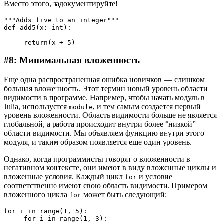
Вместо этого, задокументируйте!
"""Adds five to an integer"""

def add5(x: int):

     return(x + 5)
#8: Минимальная вложенность
Еще одна распространенная ошибка новичков — слишком
большая вложенность. Этот термин новый уровень области
видимости в программе. Например, чтобы начать модуль в
Julia, используется
, и тем самым создается первый
module
уровень вложенности. Область видимости больше не является
глобальной, а работа происходит внутри более “низкой”
области видимости. Мы объявляем функцию внутри этого
модуля, и таким образом появляется еще один уровень.
Однако, когда программисты говорят о вложенности в
негативном контексте, они имеют в виду вложенные циклы и
вложенные условия. Каждый цикл
и условие
for
соответственно имеют свою область видимости. Примером
вложенного цикла
может быть следующий:
for
for i in range(1, 5):
     for i in range(1, 3):