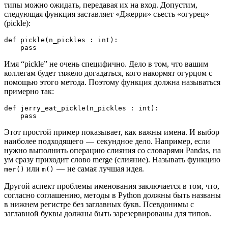
типы можно ожидать, передавая их на вход. Допустим,
следующая функция заставляет «Джерри» съесть «огурец»
(pickle):
def pickle(n_pickles : int):
    pass
Имя “pickle” не очень специфично. Дело в том, что вашим
коллегам будет тяжело догадаться, кого накормят огурцом с
помощью этого метода. Поэтому функция должна называться
примерно так:
def jerry_eat_pickle(n_pickles : int):
    pass
Этот простой пример показывает, как важны имена. И выбор
наиболее подходящего — секундное дело. Например, если
нужно выполнить операцию слияния со словарями Pandas, на
ум сразу приходит слово merge (слияние). Называть функцию
или
— не самая лучшая идея.
mer()
m()
Другой аспект проблемы именования заключается в том, что,
согласно соглашению, методы в Python должны быть названы
в нижнем регистре без заглавных букв. Псевдонимы с
заглавной буквы должны быть зарезервированы для типов.