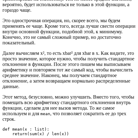
вероятно, будет использоваться не только в этой функции, а
гораздо чаще.
Это однострочная операция, но, скорее всего, мы будем
применять ее чаще. Кроме того, всегда лучше свести операции
внутри основной функции, подобной этой, к минимуму.
Конечно, это не самый сложный пример, но достаточно
показательный.
Далее вычисляем x², то есть xbar² для xbar в x. Как видите, это
просто значение, которое нужно, чтобы получить стандартное
отклонение в функции. После этого пишем мы выписываем
арифметику и повторяем тот же самый код, чтобы вычислить
среднее значение. Наконец, мы получаем стандартное
отклонение, а затем возвращаем нормально распределенные
данные.
Этот метод, безусловно, можно улучшить. Вместо того, чтобы
помещать всю арифметику стандартного отклонения внутрь
функции, сделаем для нее вызов метода. То же самое
используем и для
, что позволяет сократить ее до трех
mean
строк.
def mean(x : list):

    return(sum(x) / len(x))
