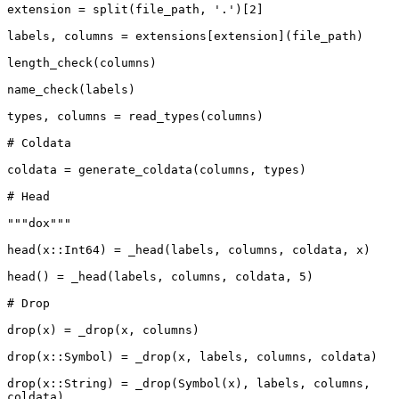
extension = split(file_path, '.')[2]

labels, columns = extensions[extension](file_path)

length_check(columns)

name_check(labels)

types, columns = read_types(columns)

# Coldata

coldata = generate_coldata(columns, types)

# Head

"""dox"""

head(x::Int64) = _head(labels, columns, coldata, x)

head() = _head(labels, columns, coldata, 5)

# Drop

drop(x) = _drop(x, columns)

drop(x::Symbol) = _drop(x, labels, columns, coldata)

drop(x::String) = _drop(Symbol(x), labels, columns, 
coldata)
