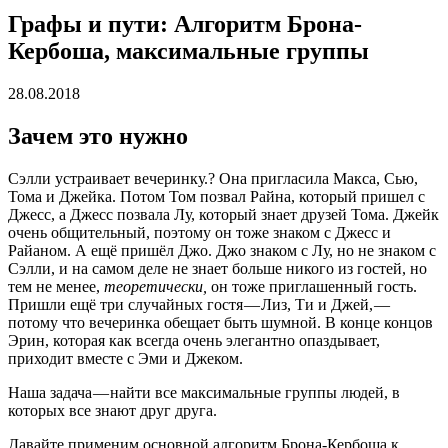
Графы и пути: Алгоритм Брона-
Кербоша, максимальные группы
28.08.2018
Зачем это нужно
Сэлли устраивает вечеринку.? Она пригласила Макса, Сью,
Тома и Джейка. Потом Том позвал Райна, который пришел с
Джесс, а Джесс позвала Лу, который знает друзей Тома. Джейк
очень общительный, поэтому он тоже знаком с Джесс и
Райаном. А ещё пришёл Джо. Джо знаком с Лу, но не знаком с
Сэлли, и на самом деле не знает больше никого из гостей, но
тем не менее,
теоретически,
он тоже приглашенный гость.
Пришли ещё три случайных гостя — Лиз, Ти и Джей, —
потому что вечеринка обещает быть шумной. В конце концов
Эрин, которая как всегда очень элегантно опаздывает,
приходит вместе с Эми и Джеком.
Наша задача — найти все максимальные группы людей, в
которых все знают друг друга.
Давайте применим основной алгоритм Брона-Кербоша к