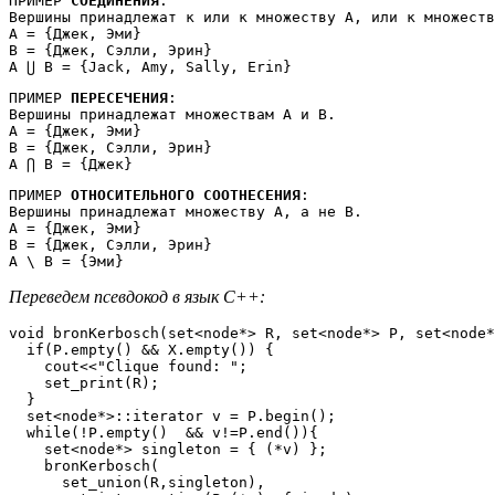
ПРИМЕР 
СОЕДИНЕНИЯ
:

Вершины принадлежат к или к множеству А, или к множеств
A = {Джек, Эми}

B = {Джек, Сэлли, Эрин}

A ⋃ B = {Jack, Amy, Sally, Erin}
ПРИМЕР 
ПЕРЕСЕЧЕНИЯ
:

Вершины принадлежат множествам А и B.

A = {Джек, Эми}

B = {Джек, Сэлли, Эрин}

A ⋂ B = {Джек}
ПРИМЕР 
ОТНОСИТЕЛЬНОГО СООТНЕСЕНИЯ
:

Вершины принадлежат множеству А, а не B.

A = {Джек, Эми}

B = {Джек, Сэлли, Эрин}

A \ B = {Эми}
Переведем псевдокод в язык С++:
void bronKerbosch(set<node*> R, set<node*> P, set<node*
  if(P.empty() && X.empty()) {

    cout<<"Clique found: ";

    set_print(R);

  }

  set<node*>::iterator v = P.begin();

  while(!P.empty()  && v!=P.end()){

    set<node*> singleton = { (*v) };

    bronKerbosch(

      set_union(R,singleton), 
