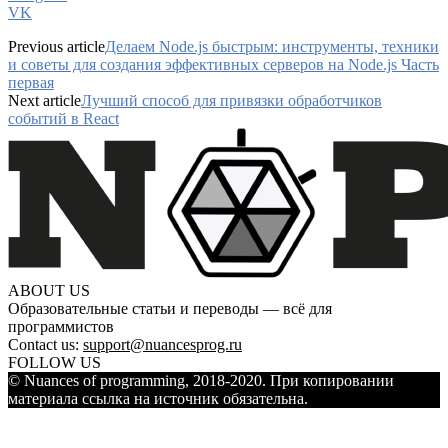
VK
Previous article
Делаем Node.js быстрым: инструменты, техники
и советы для создания эффективных серверов на Node.js Часть
первая
Next article
Лучший способ для привязки обработчиков
событий в React
ABOUT US
Образовательные статьи и переводы — всё для
программистов
Contact us:
support@nuancesprog.ru
FOLLOW US
© Nuances of programming, 2018-2020. При копировании
материала ссылка на источник обязательна.