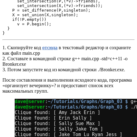
      set_intersection(P,(*v)->friends),

      set_intersection(X,(*v)->friends));

    P = set_difference(P,singleton);

    X = set_union(X,singleton);

    if(!P.empty())

      v = P.begin();

  }

}
1. Скопируйте код
отсюда
в текстовый редактор и сохраните
как файл main.cpp
2. Составьте в командной строке g++ main.cpp -std=c++11 -o
Bronker.exe
3. Потом запустите код из командной строки ./Bronker.exe.
После составления и выполнения исходного кода, программа
«организует вечеринку»? и предоставит список всех
максимальных групп.