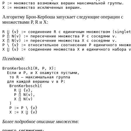
P := множество возможных вершин максимальной группы.

X := множество исключенных вершин.
Алгоритму Брон-Кербоша запускает следующие операции с
множествами P, R и X:
R ⋃ {v} := соединение R с единичным множеством (singlet
P ⋂ N(v) := пересечение множества P с соседями v.

X ⋂ N(v) := пересечение множества X с соседями v.

P \ {v} := относительное соотнесение P единичного множе
X ⋃ {v} := соединение множества X и единичного набора v
Псевдокод:
BronKerbosch1(R, P, X):

  Если и P, и X окажутся пустыми,

   то R — максимальная группа

  для каждой вершины v в P:

   BronKerbosch1(

     R ⋃ {v}, 

     P ⋂ N(v), 

     X ⋂ N(v)

   )

   P := P \ {v}

   X := X ⋃ {v}
Более подробное описание множеств
: