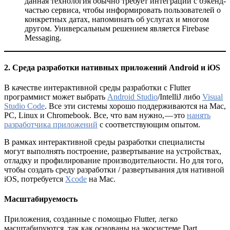
данная технология обычно требует интеграции с бэкенд-
частью сервиса, чтобы информировать пользователей о
конкретных датах, напоминать об услугах и многом
другом. Универсальным решением является Firebase
Messaging.
2. Среда разработки нативных приложений Android и iOS
В качестве интерактивной среды разработки с Flutter
программист может выбрать
Android Studio
/IntelliJ либо
Visual
Studio Code
. Все эти системы хорошо поддерживаются на Mac,
PC, Linux и Chromebook. Все, что вам нужно, — это
нанять
разработчика приложений
с соответствующим опытом.
В рамках интерактивной среды разработки специалисты
могут выполнять построение, развертывание на устройствах,
отладку и профилирование производительности. Но для того,
чтобы создать среду разработки / развертывания для нативной
iOS, потребуется
Xcode
на Mac.
Масштабируемость
Приложения, созданные с помощью Flutter, легко
масштабируются, так как основаны на экосистеме Dart,