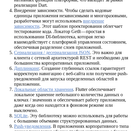
реализации Dart.
Внедрение зависимости. Чтобы сделать кодовые
единицы приложения независимыми и многоразовыми,
разработчики могут использовать
внедрение
зависимости
. Этот шаблон проектирования облегчает
тестирование кода. Локатор
GetIt
— простая в
использовании DI-библиотека, которая легко
взаимодействует с платформой управления состоянием,
обеспечивая разделение слоев приложений.
Сериализация / десериализация JSON
. Это важно для
клиента с сетевой архитектурой REST и необходимо для
большинства корпоративных приложений.
Диплинкинг
. Создание глубинных ссылок гарантирует
корректную навигацию с веб-сайта или получение push-
уведомлений для запуска определенных областей в
приложении.
Локальные области хранения
. Flutter обеспечивает
локальное хранение небольшого количества данных о
ключах / значениях и обеспечивает работу приложения,
даже когда оно находится в фоновом режиме или
выключено.
SQLite
. Эту библиотеку можно использовать для работы
с большими объемами структурированных данных.
Push-уведомления
. В приложениях корпоративного типа