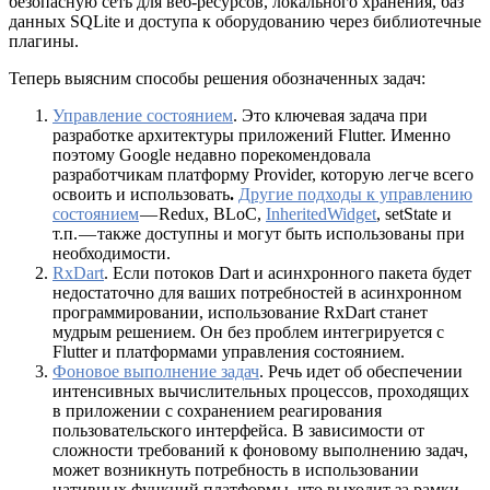
безопасную сеть для веб-ресурсов, локального хранения, баз
данных SQLite и доступа к оборудованию через библиотечные
плагины.
Теперь выясним способы решения обозначенных задач:
Управление состоянием
. Это ключевая задача при
разработке архитектуры приложений Flutter. Именно
поэтому Google недавно порекомендовала
разработчикам платформу Provider, которую легче всего
освоить и использовать
.
Другие подходы к управлению
состоянием
— Redux, BLoC,
InheritedWidget
, setState и
т.п. — также доступны и могут быть использованы при
необходимости.
RxDart
. Если потоков Dart и асинхронного пакета будет
недостаточно для ваших потребностей в асинхронном
программировании, использование RxDart станет
мудрым решением. Он без проблем интегрируется с
Flutter и платформами управления состоянием.
Фоновое выполнение задач
. Речь идет об обеспечении
интенсивных вычислительных процессов, проходящих
в приложении с сохранением реагирования
пользовательского интерфейса. В зависимости от
сложности требований к фоновому выполнению задач,
может возникнуть потребность в использовании
нативных функций платформы, что выходит за рамки