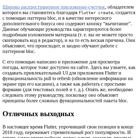
Широко распространенное приложение-счетчик
, обладателем
которого вы становитесь благодаря
, создается
flutter create
с помощью паттерна bloc, и в качестве интересного
дополнительного бонуса оно содержит кнопку “вычитание”.
Данные обучающие руководства характеризуются более
подробным изложением материала (т. е. вы не можете просто
скопировать код в редактор), и на то есть веская причина. Они
объясняют, что происходит, и заодно обучают работе с
паттерном bloc.
С его помощью написано и приложение для просмотра
погоды, которое тоже доступно на сайте. Здесь вы узнаете, как
создавать привлекательный UI для приложения Flutter и
функциональность pull to refresh (обновление информации на
экране при его касании), а также как работать с простыми
формами (для текстовых полей и т. д.). Опять же, необходимо
следовать этому руководству, поскольку оно объясняет
принципы более сложных функциональностей пакета bloc.
Отличных выходных
В настоящее время Flutter, упрочивший свои позиции в конце
2018 году, переживает стремительный рост популярности. И
теперь самое время поймать волну, начать создавать простые