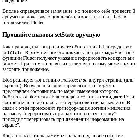
следующие.
Вполне справедливое замечание, но позволю себе привести 3
аргумента, доказывающих необходимость паттерна bloc в
приложении Flutter.
Прощайте вызовы setState вручную
Как правило, вы контролируете обновления UI посредством
. В этом нет ничего плохого, но при каждом вызове
setState
функции Flutter получает указание перерисовать конкретный
виджет. При этом он не видит отличия, поэтому может начать
засорять приложение.
Bloc реализует концепцию
тождества
внутри страниц (или
экранов). Визуальный слой определенного виджета
представлен состоянием, по мере изменения которого
библиотека bloc велит Flutter перерисовать этот виджет. Если
состояние не изменилось, то перерисовка не назначается. В
связи с этим происходит трансформация логики мышления:
на смену “перерисовать при нажатии на эту кнопку”
приходит “перерисовать при изменении информации на
экране”.
Когда пользователь нажимает на кнопку, новое событие