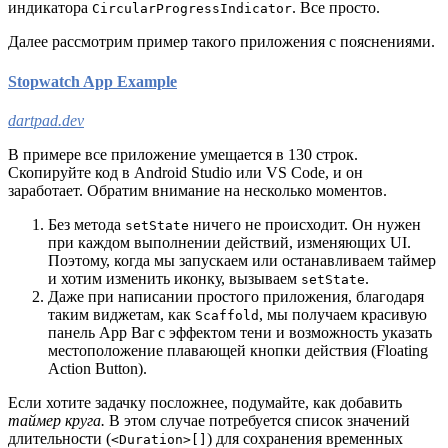
индикатора
. Все просто.
CircularProgressIndicator
Далее рассмотрим пример такого приложения с пояснениями.
Stopwatch App Example
dartpad.dev
В примере все приложение умещается в 130 строк.
Скопируйте код в Android Studio или VS Code, и он
заработает. Обратим внимание на несколько моментов.
Без метода
ничего не происходит. Он нужен
setState
при каждом выполнении действий, изменяющих UI.
Поэтому, когда мы запускаем или останавливаем таймер
и хотим изменить иконку, вызываем
.
setState
Даже при написании простого приложения, благодаря
таким виджетам, как
, мы получаем красивую
Scaffold
панель App Bar с эффектом тени и возможность указать
местоположение плавающей кнопки действия (Floating
Action Button).
Если хотите задачку посложнее, подумайте, как добавить
таймер круга.
В этом случае потребуется список значений
длительности (
) для сохранения временных
<Duration>[]