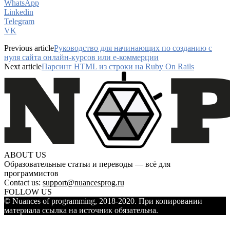
WhatsApp
Linkedin
Telegram
VK
Previous article
Руководство для начинающих по созданию с
нуля сайта онлайн-курсов или e-коммерции
Next article
Парсинг HTML из строки на Ruby On Rails
ABOUT US
Образовательные статьи и переводы — всё для
программистов
Contact us:
support@nuancesprog.ru
FOLLOW US
© Nuances of programming, 2018-2020. При копировании
материала ссылка на источник обязательна.