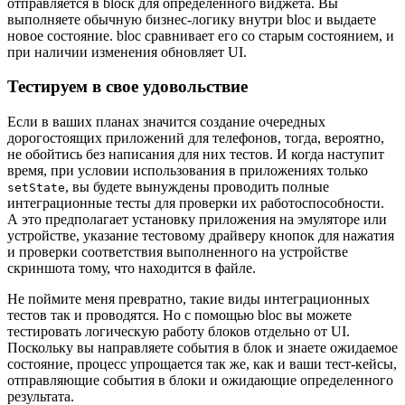
отправляется в blocк для определенного виджета. Вы
выполняете обычную бизнес-логику внутри bloc и выдаете
новое состояние. bloc сравнивает его со старым состоянием, и
при наличии изменения обновляет UI.
Тестируем в свое удовольствие
Если в ваших планах значится создание очередных
дорогостоящих приложений для телефонов, тогда, вероятно,
не обойтись без написания для них тестов. И когда наступит
время, при условии использования в приложениях только
, вы будете вынуждены проводить полные
setState
интеграционные тесты для проверки их работоспособности.
А это предполагает установку приложения на эмуляторе или
устройстве, указание тестовому драйверу кнопок для нажатия
и проверки соответствия выполненного на устройстве
скриншота тому, что находится в файле.
Не поймите меня превратно, такие виды интеграционных
тестов так и проводятся. Но с помощью bloc вы можете
тестировать логическую работу блоков отдельно от UI.
Поскольку вы направляете события в блок и знаете ожидаемое
состояние, процесс упрощается так же, как и ваши тест-кейсы,
отправляющие события в блоки и ожидающие определенного
результата.