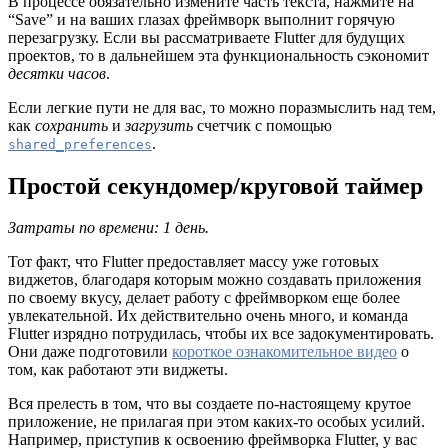
В процессе обязательно измените часть текста, нажмите на
“Save” и на ваших глазах фреймворк выполнит горячую
перезагрузку. Если вы рассматриваете Flutter для будущих
проектов, то в дальнейшем эта функциональность сэкономит
десятки часов
.
Если легкие пути не для вас, то можно поразмыслить над тем,
как
сохранить
и
загрузить
счетчик с помощью
.
shared_preferences
Простой секундомер/круговой таймер
Затраты по времени: 1 день.
Тот факт, что Flutter предоставляет массу уже готовых
виджетов, благодаря которым можно создавать приложения
по своему вкусу, делает работу с фреймворком еще более
увлекательной. Их действительно очень много, и команда
Flutter изрядно потрудилась, чтобы их все задокументировать.
Они даже подготовили
короткое ознакомительное видео
о
том, как работают эти виджеты.
Вся прелесть в том, что вы создаете по-настоящему крутое
приложение, не прилагая при этом каких-то особых усилий.
Например, приступив к освоению фреймворка Flutter, у вас