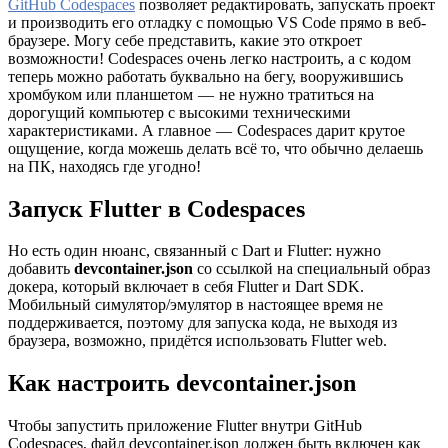
GitHub Codespaces
позволяет редактировать, запускать проект
и производить его отладку с помощью VS Code прямо в веб-
браузере. Могу себе представить, какие это откроет
возможности! Codespaces очень легко настроить, а с кодом
теперь можно работать буквально на бегу, вооружившись
хромбуком или планшетом — не нужно тратиться на
дорогущий компьютер с высокими техническими
характеристиками. А главное — Codespaces дарит крутое
ощущение, когда можешь делать всё то, что обычно делаешь
на ПК, находясь где угодно!
Запуск Flutter в Codespaces
Но есть один нюанс, связанный с Dart и Flutter: нужно
добавить
devcontainer.json
со ссылкой на специальный образ
докера, который включает в себя Flutter и Dart SDK.
Мобильный симулятор/эмулятор в настоящее время не
поддерживается, поэтому для запуска кода, не выходя из
браузера, возможно, придётся использовать Flutter web.
Как настроить devcontainer.json
Чтобы запустить приложение Flutter внутри GitHub
Codespaces, файл devcontainer.json должен быть включен как