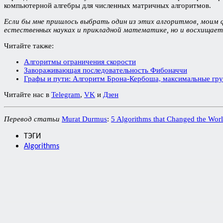
компьютерной алгебры для численных матричных алгоритмов.
Если бы мне пришлось выбрать один из этих алгоритмов, моим
естественных науках и прикладной математике, но и восхищает
Читайте также:
Алгоритмы ограничения скорости
Завораживающая последовательность Фибоначчи
Графы и пути: Алгоритм Брона-Кербоша, максимальные гр
Читайте нас в
Telegram
,
VK
и
Дзен
Перевод статьи
Murat Durmus
:
5 Algorithms that Changed the Wor
ТЭГИ
Algorithms