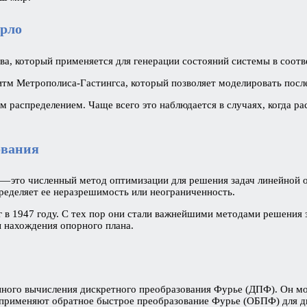
арло
а, который применяется для генерации состояний системы в соотв
итм Метрополиса-Гастингса, который позволяет моделировать посл
м распределением. Чаще всего это наблюдается в случаях, когда р
ования
 — это численный метод оптимизации для решения задач линейной 
пределяет ее неразрешимость или неограниченность.
 1947 году. С тех пор они стали важнейшими методами решения з
 нахождения опорного плана.
нного вычисления дискретного преобразования Фурье (ДПФ). Он мо
применяют обратное быстрое преобразование Фурье (ОБПФ) для д