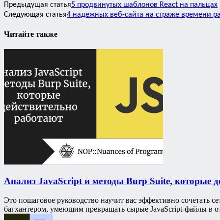
Предыдущая статья
5 продвинутых шаблонов React на пальцах
Следующая статья
4 надежных веб-сайта на страже времени р
Читайте также
Анализ JavaScript и методы Burp Suite, которые 
Это пошаговое руководство научит вас эффективно сочетать сет
багхантером, умеющим превращать сырые JavaScript-файлы в о