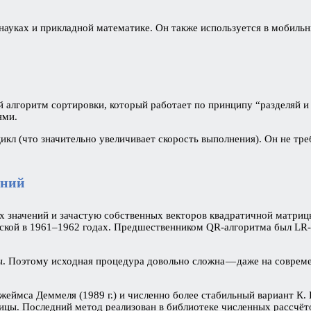
ауках и прикладной математике. Он также используется в мобильн
 алгоритм сортировки, который работает по принципу “разделяй и 
ями.
кл (что значительно увеличивает скорость выполнения). Он не тр
ений
х значений и зачастую собственных векторов квадратичной матриц
вской в 1961–1962 годах. Предшественником QR-алгоритма был LR-
. Поэтому исходная процедура довольно сложна — даже на соврем
еймса Деммеля (1989 г.) и численно более стабильный вариант К. Б
ицы. Последний метод реализован в библиотеке численных расcчёт