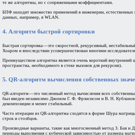
те же алгоритмы, но с сопряженными коэффициентами.
БПФ находит множество применений в инженерии, естественных н
данных, например, в WLAN.
4. Алгоритм быстрой сортировки
Быстрая сортировка — это скоростной, рекурсивный, нестабильный
Хоаром и впоследствии усовершенствован многими исследовател
Преимуществом алгоритма является очень короткий внутренний ци
пространства, необходимого в стеке вызовов для рекурсии).
5. QR-алгоритм вычисления собственных знач
QR-алгоритм — это численный метод вычисления всех собственны
был введен независимо Джоном Г. Ф. Фрэнсисом и В. Н. Кублано
декомпозиции и менее стабильный.
Часто итерации из QR-алгоритма сходятся к форме Шура матрицы
строк и столбцов.
Производные варианты, такие как многосменный метод З. Бая и Дж
периоды выполнения с кубической зависимостью от размера матр