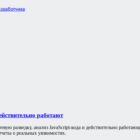
азработчика
действительно работают
евую разведку, анализ JavaScript-кода и действительно работающ
тчеты о реальных уязвимостях.