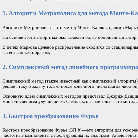
1. Алгоритм Метрополиса для метода Монте-К
Алгоритм Метрополиса — это метод Монте-Карло с цепями Марков
На основе этого алгоритма был выведен более обобщенный алгор
В цепях Маркова целевое распределение сходится со стационарны
естественным образом.
2. Симплексный метод линейного программир
Симплексный метод (также известный как симплексный алгоритм)
решает такую задачу только после конечного числа шагов либо о
Основную идею симплексных методов представил Джордж Данциг в
многочисленным улучшениям. Симплексные методы — это методы
3. Быстрое преобразование Фурье
Быстрое преобразование Фурье (БПФ) — это алгоритм для ускоре
частотные компоненты с последующим их анализом. Аналогично 