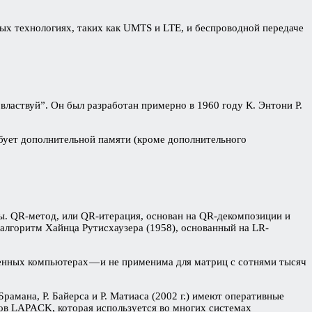
ых технологиях, таких как UMTS и LTE, и беспроводной передаче
властвуй”. Он был разработан примерно в 1960 году К. Энтони Р.
ебует дополнительной памяти (кроме дополнительного
ы. QR-метод, или QR-итерация, основан на QR-декомпозиции и
алгоритм Хайнца Рутисхаузера (1958), основанный на LR-
енных компьютерах — и не применима для матриц с сотнями тысяч
рамана, Р. Байерса и Р. Матиаса (2002 г.) имеют оперативные
ов LAPACK, которая используется во многих системах