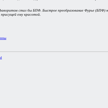
 фаворитом стал бы БПФ. Быстрое преобразование Фурье (БПФ) 
 присущей ему красотой.
уппы
ld