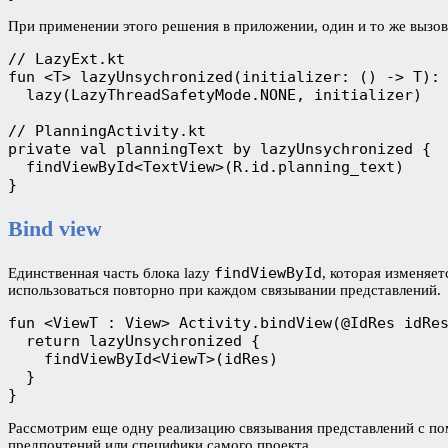
При применении этого решения в приложении, один и то же вызо
// LazyExt.kt
fun <T> lazyUnsychronized(initializer: () -> T):
  lazy(LazyThreadSafetyMode.NONE, initializer)
// PlanningActivity.kt
private val planningText by lazyUnsychronized {
  findViewById<TextView>(R.id.planning_text)
}
Bind view
findViewById
Единственная часть блока lazy
, которая изменяе
использоваться повторно при каждом связывании представлений.
fun <ViewT : View> Activity.bindView(@IdRes idRe
  return lazyUnsychronized {
    findViewById<ViewT>(idRes)
  }
}
Рассмотрим еще одну реализацию связывания представлений с пом
предпочтений или специфики самого проекта.