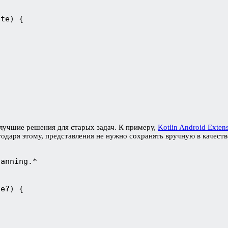
ate) {
лучшие решения для старых задач. К примеру,
Kotlin Android Exten
годаря этому, представления не нужно сохранять вручную в качеств
lanning.*
le?) {