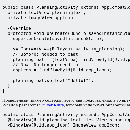
public class PlanningActivity extends AppCompatA
  private TextView planningText;
  private ImageView appIcon;
  @Override
  protected void onCreate(Bundle savedInstanceSt
    super.onCreate(savedInstanceState);
    setContentView(R.layout.activity_planning);
    // Before: Needed to cast
    planningText = (TextView) findViewById(R.id.
    // Now: No longer need to
    appIcon = findViewById(R.id.app_icon);
    planningText.setText("Hello!");
  }
}
Приведенный пример содержит всего два представления, в то вре
Wharton разработал
Butter Knife
, который использует обработку а
public class PlanningActivity extends AppCompatA
  @BindView(R.id.planning_text) TextView plannin
  @BindView(R.id.app_icon) ImageView appIcon;