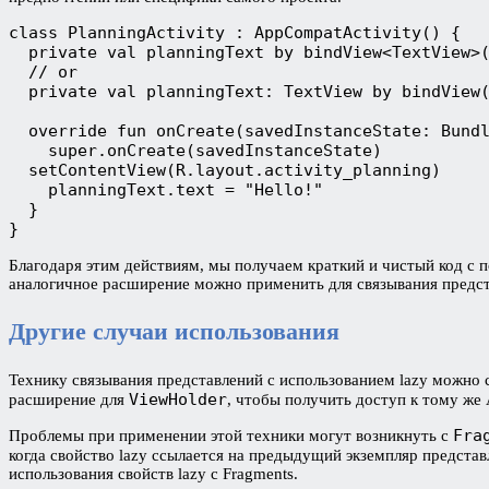
class PlanningActivity : AppCompatActivity() {

  private val planningText by bindView<TextView>(
  // or

  private val planningText: TextView by bindView(
  override fun onCreate(savedInstanceState: Bundl
    super.onCreate(savedInstanceState)

  setContentView(R.layout.activity_planning)

    planningText.text = "Hello!"

  }

}
Благодаря этим действиям, мы получаем краткий и чистый код с
аналогичное расширение можно применить для связывания представ
Другие случаи использования
Технику связывания представлений с использованием lazy можно 
ViewHolder
расширение для
, чтобы получить доступ к тому же AP
Fra
Проблемы при применении этой техники могут возникнуть с
когда свойство lazy ссылается на предыдущий экземпляр предста
использования свойств lazy с Fragments.