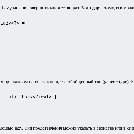
lazy
в
можно совершить множество раз. Благодаря этому, его можн
 Lazy<T> = 
тся при каждом использовании, это обобщенный тип (generic type)
s: Int): Lazy<ViewT> {
ощью lazy. Тип представления можно указать в свойстве или в ка