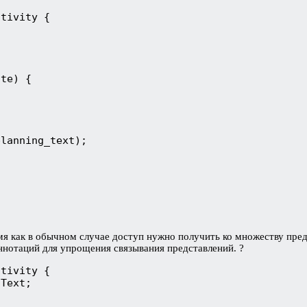
ctivity {
ate) {
planning_text);
мя как в обычном случае доступ нужно получить ко множеству пре
ннотаций для упрощения связывания представлений. ?
ctivity {
gText;