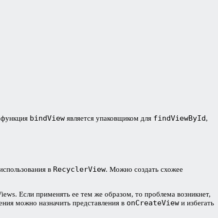
bindView
findViewById
у функция
является упаковщиком для
,
RecyclerView
 использования в
. Можно создать схожее
 Views. Если применять ее тем же образом, то проблема возникнет,
onCreateView
шения можно назначить представления в
и избегать