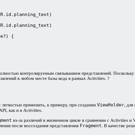
R.id.planning_text)

R.id.planning_text)

e?) {

 полностью контролируемым связыванием представлений. Поскольк
лений в любом месте базы кода в рамках Activities. ?
ViewHolder
с легкостью применить, к примеру, при создании
, для
I, как и в Activities.
gment
из-за различий в жизненном цикле в сравнении с Activities и
Fragment
вления после воссоздания представления
. В качестве ре