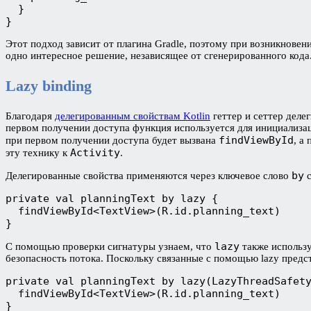
  }
}
Этот подход зависит от плагина Gradle, поэтому при возникновен
одно интересное решение, независящее от сгенерированного кода
Lazy binding
Благодаря
делегированным свойствам Kotlin
геттер и сеттер деле
первом получении доступа функция используется для инициализац
findViewById
при первом получении доступа будет вызвана
, а
Activity
эту технику к
.
by
Делегированные свойства применяются через ключевое слово
private val planningText by lazy {
  findViewById<TextView>(R.id.planning_text)
}
lazy
С помощью проверки сигнатуры узнаем, что
также использ
безопасность потока. Поскольку связанные с помощью lazy предс
private val planningText by lazy(LazyThreadSafet
  findViewById<TextView>(R.id.planning_text)
}