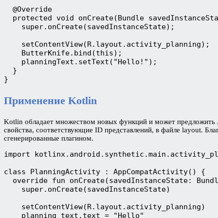
  @Override
  protected void onCreate(Bundle savedInstanceSt
    super.onCreate(savedInstanceState);
    setContentView(R.layout.activity_planning);
    ButterKnife.bind(this);
    planningText.setText("Hello!");
  }
}
Применение Kotlin
Kotlin обладает множеством новых функций и может предложить 
свойства, соответствующие ID представлений, в файле layout. Бла
сгенерированные плагином.
import kotlinx.android.synthetic.main.activity_p
class PlanningActivity : AppCompatActivity() {
  override fun onCreate(savedInstanceState: Bund
    super.onCreate(savedInstanceState)
    setContentView(R.layout.activity_planning)
    planning_text.text = "Hello"