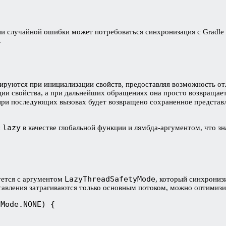
ии случайной ошибки может потребоваться синхронизация с Gradle 
.
гируются при инициализации свойств, предоставляя возможность от
ии свойства, а при дальнейших обращениях она просто возвращает
 при последующих вызовах будет возвращено сохраненное представ
lazy
с
в качестве глобальной функции и лямбда-аргументом, что з
LazyThreadSafetyMode
уется с аргументом
, который синхрониз
тавления затрагиваются только основным потоком, можно оптимизи
yMode.NONE) {