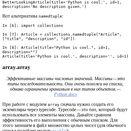
BetterLookingArticle(title='Python is cool.', id=1, 
description='No description given.')
Вот альтернатива
:
namedtuple
In [6]: import collections
In [7]: Article = collections.namedtuple("Article", 
["title", "description", "id"])
In [8]: Article(title="Python is cool.", id=1, 
description="")
Article(title='Python is cool.', description='', id=1)
array.array
Эффективные массивы числовых значений. Массивы — это
типы последовательности. Они очень похожи на списки,
однако ограничены хранимым в них типом объектов. —
Python docs
При работе с модулем
сначала нужно создать его
array
экземпляры через typecode. Typecode — это тип, который будут
использовать все элементы массива. Давайте сравним
эффективность его выполнения с обычным списком. Для
этого запишем в файл множество целых чисел (для обычного
списка подойдет модуль
):
pickle