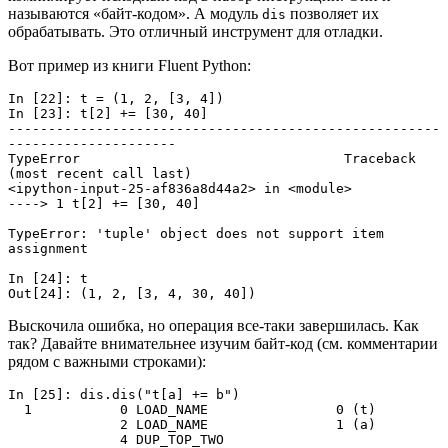
называются «байт-кодом». А модуль
позволяет их
dis
обрабатывать. Это отличный инструмент для отладки.
Вот пример из книги Fluent Python:
In [22]: t = (1, 2, [3, 4])
In [23]: t[2] += [30, 40]
------------------------------------------------------
---------------------
TypeError                                 Traceback 
(most recent call last)
<ipython-input-25-af836a8d44a2> in <module>
----> 1 t[2] += [30, 40]
TypeError: 'tuple' object does not support item 
assignment
In [24]: t
Out[24]: (1, 2, [3, 4, 30, 40])
Выскочила ошибка, но операция все-таки завершилась. Как
так? Давайте внимательнее изучим байт-код (см. комментарии
рядом с важными строками):
In [25]: dis.dis("t[a] += b")

  1           0 LOAD_NAME                0 (t)

              2 LOAD_NAME                1 (a)

              4 DUP_TOP_TWO
