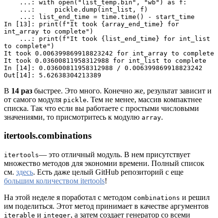
    ...: with open("list_temp.bin", "wb") as f: 
    ...:     pickle.dump(int_list, f) 
    ...: list_end_time = time.time() - start_time
In [13]: print(f"It took {array_end_time} for 
int_array to complete") 
    ...: print(f"It took {list_end_time} for int_list 
to complete")
It took 0.006399869918823242 for int_array to complete
It took 0.03600811958312988 for int_list to complete
In [14]: 0.03600811958312988 / 0.006399869918823242
Out[14]: 5.62638304213389
В
14 раз
быстрее. Это много. Конечно же, результат зависит и
от самого модуля
. Тем не менее, массив компактнее
pickle
списка. Так что если вы работаете с простыми числовыми
значениями, то присмотритесь к модулю
.
array
itertools.combinations
— это отличный модуль. В нем присутствует
itertools
множество методов для экономии времени. Полный список
см.
здесь
. Есть даже целый GitHub репозиторий с еще
большим количеством itertools
!
На этой неделе я поработал с методом
и решил
combinations
им поделиться. Этот метод принимает в качестве аргументов
и
, а затем создает генератор со всеми
iterable
integer