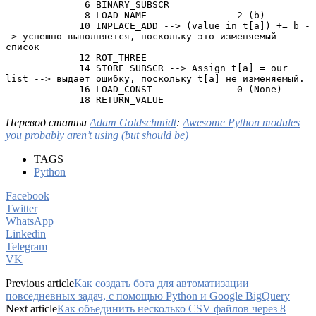
              6 BINARY_SUBSCR

              8 LOAD_NAME                2 (b)

             10 INPLACE_ADD --> (value in t[a]) += b -
-> успешно выполняется, поскольку это изменяемый 
список

             12 ROT_THREE

             14 STORE_SUBSCR --> Assign t[a] = our 
list --> выдает ошибку, поскольку t[a] не изменяемый.

             16 LOAD_CONST               0 (None)

             18 RETURN_VALUE
Перевод статьи
Adam Goldschmidt
:
Awesome Python modules
you probably aren’t using (but should be)
TAGS
Python
Facebook
Twitter
WhatsApp
Linkedin
Telegram
VK
Previous article
Как создать бота для автоматизации
повседневных задач, с помощью Python и Google BigQuery
Next article
Как объединить несколько CSV файлов через 8