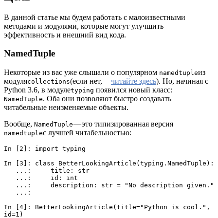
В данной статье мы будем работать с малоизвестными
методами и модулями, которые могут улучшить
эффективность и внешний вид кода.
NamedTuple
Некоторые из вас уже слышали о популярном
из
namedtuple
модуля
(если нет, —
читайте здесь
). Но, начиная с
collections
Python 3.6, в модуле
появился новый класс:
typing
. Оба они позволяют быстро создавать
NamedTuple
читабельные неизменяемые объекты.
Вообще,
— это типизированная версия
NamedTuple
с лучшей читабельностью:
namedtuple
In [2]: import typing
In [3]: class BetterLookingArticle(typing.NamedTuple): 
   ...:     title: str 
   ...:     id: int 
   ...:     description: str = "No description given." 
   ...:     
In [4]: BetterLookingArticle(title="Python is cool.", 
id=1)