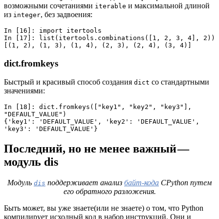
возможными сочетаниями
и максимальной длиной
iterable
из
, без задвоения:
integer
In [16]: import itertools
In [17]: list(itertools.combinations([1, 2, 3, 4], 2))
[(1, 2), (1, 3), (1, 4), (2, 3), (2, 4), (3, 4)]
dict.fromkeys
Быстрый и красивый способ создания
со стандартными
dict
значениями:
In [18]: dict.fromkeys(["key1", "key2", "key3"], 
"DEFAULT_VALUE")
{'key1': 'DEFAULT_VALUE', 'key2': 'DEFAULT_VALUE', 
'key3': 'DEFAULT_VALUE'}
Последний, но не менее важный —
модуль dis
Модуль
поддерживает анализ
байт-кода
CPython путем
dis
его обратного разложения.
Быть может, вы уже знаете(или не знаете) о том, что Python
компилирует исходный код в набор инструкций. Они и