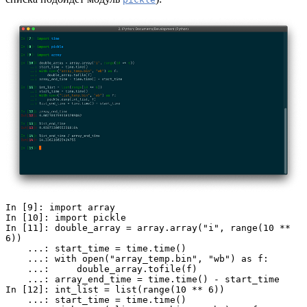
In [9]: import array
In [10]: import pickle
In [11]: double_array = array.array("i", range(10 ** 
6))
    ...: start_time = time.time() 
    ...: with open("array_temp.bin", "wb") as f: 
    ...:     double_array.tofile(f) 
    ...: array_end_time = time.time() - start_time
In [12]: int_list = list(range(10 ** 6)) 
    ...: start_time = time.time() 